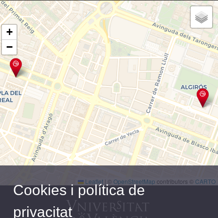
+
13º Aniversario del Instituto Confucio de la
Universitat de València
−
Fiesta de la Luna o del Medio Otoño. Receta:
"Elabora yuèbǐng o pastelillos de la luna"
"La percusión en la cultura china". Pepe
Alepuz, Juan Carlos García e Inmaculada
Acosta 🥁🥁🥁
Leaflet
|
©
OpenStreetMap
contributors ©
CARTO
Cookies i política de
Summer Camp 2019 Instituto Confucio de la
Universitat de València en Changchun
privacitat