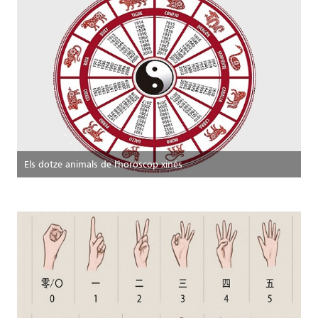
Els dotze animals de l'horòscop xinés