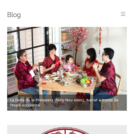
Blog
Me
La Festa de la Primavera (l'Any Nou xinès), narrat a través de
l'espill occidental