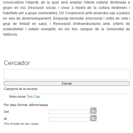
convocatòria l'objecte de la qual serà ampliar l'oferta cultural destinada a
grups en risc d'exclusió social, i crear a través de la cultura destreses i
habilitats per a grups vulnerables; UV Cooperació amb projectes cap a països
en vies de desenvolupament; Enquesta benestar emocional i estils de vida i
grup de treball en salut; i Renovació d'infraestructures amb criteris de
sostenibilitat i estalvi energètic en els tres campus de la Universitat de
València.
Cercador
Categoria de la novetat:
Seleccionar
Tots
Cap
Per data (format: dd/mm/aaaa)
Del
Al
S'ha d'omplir els dos camps