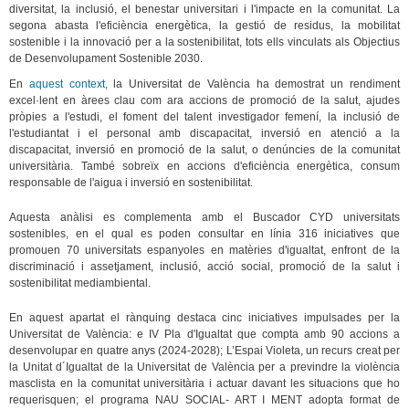
diversitat, la inclusió, el benestar universitari i l'impacte en la comunitat. La
segona abasta l'eficiència energètica, la gestió de residus, la mobilitat
sostenible i la innovació per a la sostenibilitat, tots ells vinculats als Objectius
de Desenvolupament Sostenible 2030.
En
aquest context,
la Universitat de València ha demostrat un rendiment
excel·lent en àrees clau com ara accions de promoció de la salut, ajudes
pròpies a l'estudi, el foment del talent investigador femení, la inclusió de
l'estudiantat i el personal amb discapacitat, inversió en atenció a la
discapacitat, inversió en promoció de la salut, o denúncies de la comunitat
universitària. També sobreïx en accions d'eficiència energètica, consum
responsable de l'aigua i inversió en sostenibilitat.
Aquesta anàlisi es complementa amb el Buscador CYD universitats
sostenibles, en el qual es poden consultar en línia 316 iniciatives que
promouen 70 universitats espanyoles en matèries d'igualtat, enfront de la
discriminació i assetjament, inclusió, acció social, promoció de la salut i
sostenibilitat mediambiental.
En aquest apartat el rànquing destaca cinc iniciatives impulsades per la
Universitat de València: e IV Pla d'Igualtat que compta amb 90 accions a
desenvolupar en quatre anys (2024-2028); L’Espai Violeta, un recurs creat per
la Unitat d´Igualtat de la Universitat de València per a previndre la violència
masclista en la comunitat universitària i actuar davant les situacions que ho
requerisquen; el programa NAU SOCIAL- ART I MENT adopta format de