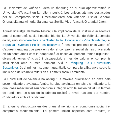
La Universitat de València lidera un rànquing en el qual apareix també la
Universitat d'Alacant en la huitena posició. Les universitats més destacades
pel seu compromís social i mediambiental són València- Estudi General,
Girona, Màlaga, Almeria, Salamanca, Sevilla, Vigo, Alacant, Granada i Jaén.
Aquest lideratge demostra l'esforç i la implicació de la institució acadèmica
amb el compromís social i mediambiental. La Universitat de València compta,
de fet, amb els
vicerectorats de Sostenibilitat,
Cooperació
i Vida Saludable,
i el
d'Igualtat,
Diversitat
i Polítiques Inclusives
, àrees molt presents en la valoració
d'aquest rànquing que posa en valor el compromís social de les universitats
en un sentit ampli com la cooperació al desenvolupament, temes d'igualtat i
diversitat, temes d'inclusió i discapacitat, a més de valorar el compromís
institucional amb el medi ambient. Així, el
rànquing CYD Universitats
Sostenibles
és el primer instrument quantitatiu comparatiu a Espanya sobre la
implicació de les universitats en els àmbits social i ambiental.
La Universitat de València ha obtingut la màxima qualificació en onze dels
setze indicadors avaluats. A més, ha sigut avaluada en tots els indicadors, la
qual cosa reflecteix el seu compromís integral amb la sostenibilitat. En termes
de rendiment, se situa en la primera posició a nivell nacional per nombre
d'indicadors amb alt rendiment.
El rànquing s'estructura en dos grans dimensions: el compromís social i el
compromís mediambiental. La primera inclou aspectes com l'equitat, la