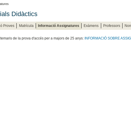
atures
ials Didàctics
ió Proves
Matrícula
Informació Assignatures
Exàmens
Professors
Nor
i temaris de la prova d'accés per a majors de 25 anys:
INFORMACIÓ SOBRE ASSI