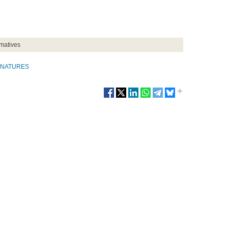
matives
GNATURES