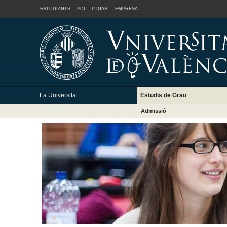
ESTUDIANTS
PDI
PTGAS
EMPRESA
La Universitat
Estudis de Grau
Admissió