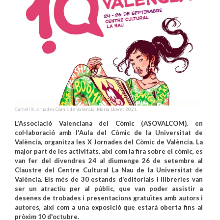
Cartell X Jornades Còmic de València. Maria Llovet 2021.
L'Associació Valenciana del Còmic (ASOVALCOM), en
col·laboració amb l'Aula del Còmic de la Universitat de
València, organitza les X Jornades del Còmic de València. La
major part de les activitats, així com la fira sobre el còmic, es
van fer del divendres 24 al diumenge 26 de setembre al
Claustre del Centre Cultural La Nau de la Universitat de
València. Els més de 30 estands d'editorials i llibreries van
ser un atractiu per al públic, que van poder assistir a
desenes de trobades i presentacions gratuïtes amb autors i
autores, així com a una exposició que estarà oberta fins al
pròxim 10 d'octubre.