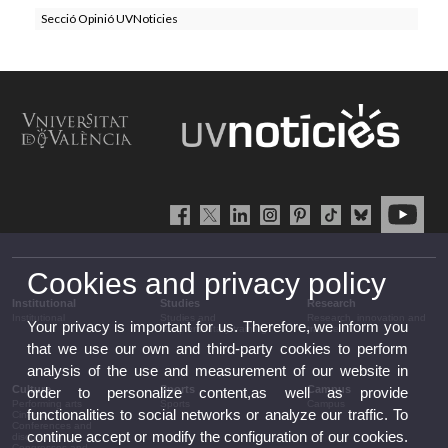
Secció Opinió UVNoticies
Cookies and privacy policy
Institutional
Studies
Research
Institutional
Studies and
Research, innovation and
Your privacy is important for us. Therefore, we inform you
complementary training
transfer
that we use our own and third-party cookies to perform
analysis of the use and measurement of our website in
Culture
Sports
Campus
order to personalize content,as well as provide
Performing arts
Sports
Campus
functionalities to social networks or analyze our traffic. To
Cinema
Conferences and
continue accept or modify the configuration of our cookies.
discussion
Congresses and