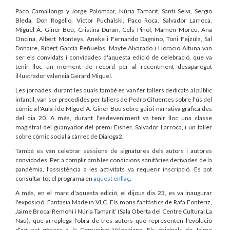
Paco Camallonga y Jorge Palomaar, Núria Tamarit, Santi Selvi, Sergio
Bleda, Don Rogelio, Victor Puchalski, Paco Roca, Salvador Larroca,
Miguel Á. Giner Bou, Cristina Durán, Cels Piñol, Mamen Moreu, Ana
Oncina, Albert Monteys, Aneke i Fernando Dagnino, Toni Fejzula, Sal
Donaire, Ribert García Peñuelas, Mayte Alvarado i Horacio Altuna van
ser els convidats i convidades d'aquesta edició de celebració, que va
tenir lloc un moment de record per al recentment desaparegut
il·lustrador valencià Gerard Miquel.
Les jornades, durant les quals també es van fer tallers dedicats al públic
infantil, van ser precedides per tallers de Pedro Cifuentes sobre l'ús del
còmic a l'Aula i de Miguel A. Giner Bou sobre guió i narrativa gràfica des
del dia 20. A més, durant l'esdeveniment va tenir lloc una classe
magistral del guanyador del premi Eisner, Salvador Larroca, i un taller
sobre còmic social a càrrec de Dialoga2.
També es van celebrar sessions de signatures dels autors i autores
convidades. Per a complir amb les condicions sanitàries derivades de la
pandèmia, l'assistència a les activitats va requerir inscripció. Es pot
consultar tot el programa en
aquest enllaç
.
A més, en el marc d'aquesta edició, el dijous dia 23, es va inaugurar
l'exposició ‘Fantasia Made in VLC. Els mons fantàstics de Rafa Fonteriz,
Jaime Brocal Remohí i Núria Tamarit’ (Sala Oberta del Centre Cultural La
Nau), que arreplega l'obra de tres autors que representen l'evolució
d'aquest gènere a la Comunitat Valenciana. Els originals de Jaime