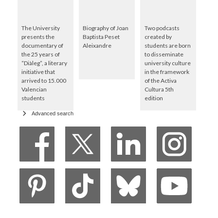
The University
Biography of Joan
Two podcasts
presents the
Baptista Peset
created by
documentary of
Aleixandre
students are born
the 25 years of
to disseminate
“Diàleg”, a literary
university culture
initiative that
in the framework
arrived to 15.000
of the Activa
Valencian
Cultura 5th
students
edition
Advanced search