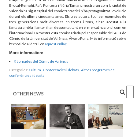
Brocal-Remohí, Rafa Fonteriz i Núria Tamarit mostraran com la ciutat de
València ha sigut capital del còmic fantàstic i n’ha protagonitzat l’evolució
durant els últims cinquanta anys. Els tres autors, tot i ser exemples de
tres generacions molt diverses en forma i fons, s'han acostat a la
fantasia amb brillantor i han despuntat tant en el mercat nacional com en
l’internacional. La mostra està comissariada pel responsable de l'Aula de
Còmic de la Universitat de València, Álvaro Pons. Més informació sobre
l'exposició al detall en
aquest enllaç
.
More information:
X Jornades del Còmic de València
Categories:
Cultura
,
Conferències i debats
,
Altres programes de
conferències i debats
Cercar
OTHER NEWS