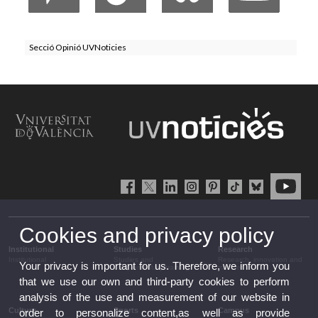
Secció Opinió UVNoticies
Cookies and privacy policy
Institutional
Studies
Research
Institutional
Studies and
Research, innovation and
Your privacy is important for us. Therefore, we inform you
complementary training
transfer
that we use our own and third-party cookies to perform
analysis of the use and measurement of our website in
Culture
Sports
Campus
order to personalize content,as well as provide