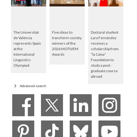
The Universitat
Five ideas to
Doctoral student
de València
transform society,
Lara Fernández
represents Spain
winners of the
receives a
at the
2026 MOTIVEM
scholarship from
International
Awards
“la Caixa”
Linguistics
Foundation to
Olympiad
study a post-
graduate course
abroad
Advanced search