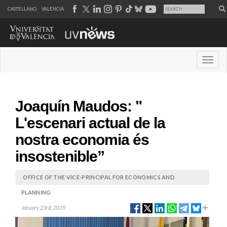
CASTELLANO
VALENCIÀ
Desple
Joaquín Maudos: "
L'escenari actual de la
nostra economia és
insostenible”
OFFICE OF THE VICE-PRINCIPAL FOR ECONOMICS AND
PLANNING
January 23rd, 2019