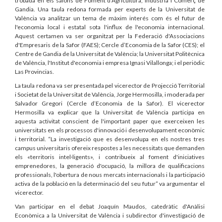
trobada en els salons de Foment d'Agricultura, Indústria i Comerç de
Gandia. Una taula redona formada per experts de la Universitat de
València va analitzar un tema de màxim interés com és el futur de
l'economia local i estatal sota l'influx de l'economia internacional.
Aquest certamen va ser organitzat per la Federació d'Associacions
d'Empresaris de la Safor (FAES); Cercle d’Economia de la Safor (CES); el
Centre de Gandia de la Universitat de València; la Universitat Politècnica
de València, l'Institut d'economia i empresa Ignasi Vilallonga; i el periòdic
Las Provincias.
La taula redona va ser presentada pel vicerector de Projecció Territorial
i Societat de la Universitat de València, Jorge Hermosilla, i moderada per
Salvador Gregori (Cercle d’Economia de la Safor). El vicerector
Hermosilla va explicar que la Universitat de València participa en
aquesta activitat conscient de l'important paper que exerceixen les
universitats en els processos d'innovació i desenvolupament econòmic
i territorial. “La investigació que es desenvolupa en els nostres tres
campus universitaris ofereix respostes a les necessitats que demanden
els «territoris intel·ligents», i contribueix al foment d'iniciatives
emprenedores, la generació d'ocupació, la millora de qualificacions
professionals, l'obertura de nous mercats internacionals i la participació
activa de la població en la determinació del seu futur” va argumentar el
vicerector.
Van participar en el debat Joaquín Maudos, catedràtic d'Anàlisi
Econòmica a la Universitat de València i subdirector d'investigació de