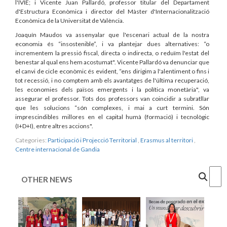
l'IVIE; i Vicente Juan Pallardó, professor titular del Departament
d'Estructura Econòmica i director del Màster d'Internacionalització
Econòmica de la Universitat de València.
Joaquín Maudos va assenyalar que l'escenari actual de la nostra
economia és “insostenible”, i va plantejar dues alternatives: “o
incrementem la pressió fiscal, directa o indirecta, o reduïm l'estat del
benestar al qual ens hem acostumat". Vicente Pallardó va denunciar que
el canvi de cicle econòmic és evident, “ens dirigim a l'alentiment o fins i
tot recessió, i no comptem amb els avantatges de l'última recuperació,
les economies dels països emergents i la política monetària", va
assegurar el professor. Tots dos professors van coincidir a subratllar
que les solucions “són complexes, i mai a curt termini. Són
imprescindibles millores en el capital humà (formació) i tecnològic
(I+D+I), entre altres accions".
Categories:
Participació i Projecció Territorial
,
Erasmus al territori
,
Centre internacional de Gandia
Cercar
OTHER NEWS