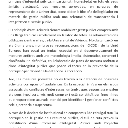
principis d'integritat pública, imparcialitat i honestedat en tots els seus
àmbits d'actuació. Les mesures aprovades, en paraules de
representants de la Universitat, «consoliden la filosofia del legislador en
matèria de gestió pública amb una orientació de transparència i
integritat en el servici públic».
Els principis d'actuació relacionats amb la integritat pública compten amb
una llarga tradició i arrelament en la labor de totes les administracions
públiques i, entre elles, de la Universitat de València. No obstant això, en
els últims anys, nombroses recomanacions de l'OCDE i de la Unió
Europea han posat un èmfasi especial en el desenvolupament de
mesures antifrau amb una metodologia àmplia, sistemàtica, coherent i
planificada. En definitiva, en l'elaboració de plans de mesura antifrau o
plans d'integritat pública que posen el focus en la prevenció de la
corrupció per davant de la detecció i la correcció.
Així, les mesures previstes no es limiten a la detecció de possibles
activitats corruptes o fraudulentes. Es fa especial èmfasi en els riscos
associats als conflictes d’interessos, un àmbit que, segons assenyalen
els seus impulsors, «és molt complex i està constituït per fines línies
que requereixen acurada atenció per identificar i gestionar conflictes
reials, potencials o aparents».
A més de la declaració institucional de compromís i de rebuig al frau i la
corrupció en la gestió dels recursos públics, el full de ruta preveu la
constitució d’una Comissió d’Integritat Pública amb l’objectiu