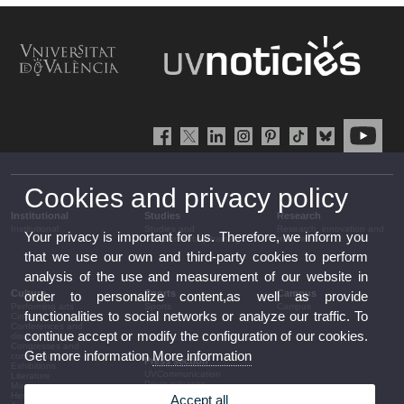
Cookies and privacy policy
Institutional
Studies
Research
Institutional
Studies and
Research, innovation and
Your privacy is important for us. Therefore, we inform you
complementary training
transfer
that we use our own and third-party cookies to perform
analysis of the use and measurement of our website in
Culture
Sports
Campus
order to personalize content,as well as provide
Performing arts
Sports
Campus
functionalities to social networks or analyze our traffic. To
Cinema
Conferences and
continue accept or modify the configuration of our cookies.
discussion
Congresses and
Get more information
More information
conferences
Press section
Exhibitions
UVCommunication
Literature
Press releases
Music
Government agenda
Heritage
Accept all
Governance