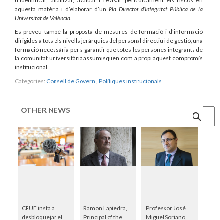
d’identificar, analitzar, avaluar i revisar periòdicament els riscos en
aquesta matèria i d’elaborar d’un
Pla Director d’Integritat Pública de la
Universitat de València
.
Es preveu també la proposta de mesures de formació i d'informació
dirigides a tots els nivells jeràrquics del personal directiu i de gestió, una
formació necessària per a garantir que totes les persones integrants de
la comunitat universitària assumisquen com a propi aquest compromís
institucional.
Categories:
Consell de Govern
,
Polítiques institucionals
OTHER NEWS
Cercar
CRUE insta a
Ramon Lapiedra,
Professor José
desbloquejar el
Principal of the
Miguel Soriano,