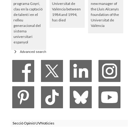
programa Goyri,
Universitat de
new manager of
clau en la captació
València between
the Lluís Alcanyís
de talent i en el
1984 and 1994,
foundation of the
relleu
has died
Universitat de
generacional del
València
sistema
universitari
espanyol
Advanced search
Secció Opinió UVNoticies