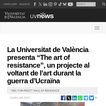
CASTELLANO
VALENCIÀ
Desple
La Universitat de València
presenta “The art of
resistance”, un projecte al
voltant de l’art durant la
guerra d’Ucraïna
"RECTOR PESET" HALL OF RESIDENCE
October 4th, 2022