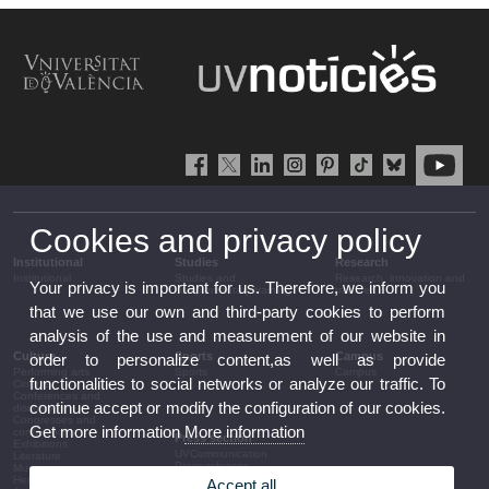
Cookies and privacy policy
Institutional
Studies
Research
Institutional
Studies and
Research, innovation and
Your privacy is important for us. Therefore, we inform you
complementary training
transfer
that we use our own and third-party cookies to perform
analysis of the use and measurement of our website in
Culture
Sports
Campus
order to personalize content,as well as provide
Performing arts
Sports
Campus
functionalities to social networks or analyze our traffic. To
Cinema
Conferences and
continue accept or modify the configuration of our cookies.
discussion
Congresses and
Get more information
More information
conferences
Press section
Exhibitions
UVCommunication
Literature
Press releases
Music
Government agenda
Heritage
Accept all