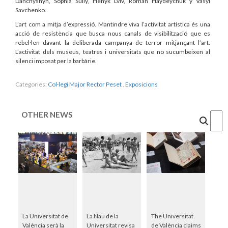
Danchyshyn, Sophia Suliy, Henyk Lviv, Roman Haydeychuk y Vasyl
Savchenko.
L’art com a mitja d’expressió. Mantindre viva l’activitat artística és una
acció de resistència que busca nous canals de visibilització que es
rebel·len davant la deliberada campanya de terror mitjançant l’art.
L’activitat dels museus, teatres i universitats que no sucumbeixen al
silenci imposat per la barbàrie.
Categories:
Col·legi Major Rector Peset
,
Exposicions
OTHER NEWS
Cercar
La Universitat de
La Nau de la
The Universitat
València serà la
Universitat revisa
de València claims