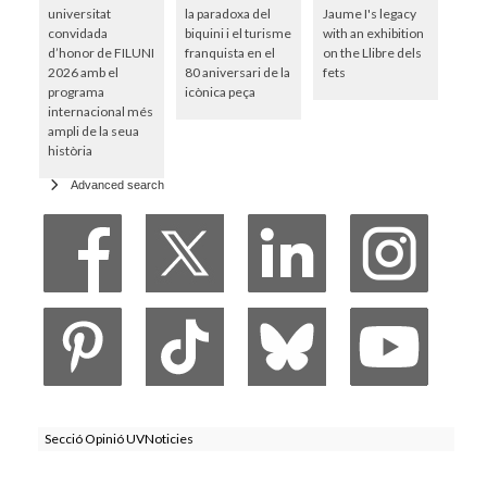
universitat
la paradoxa del
Jaume I's legacy
convidada
biquini i el turisme
with an exhibition
d’honor de FILUNI
franquista en el
on the Llibre dels
2026 amb el
80 aniversari de la
fets
programa
icònica peça
internacional més
ampli de la seua
història
Advanced search
Secció Opinió UVNoticies