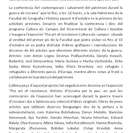
La conferència ‘Art contemporani i salvament del patrimoni durant la
guerra de Ucraïna” que té lloc, a les 12 hores, a la sala Palmireno de la
Facultat de Geografia i Història aquest 4 d’octubre és la primera de les
activitats previstes. Després en finalitzar la conferència i dins del
programa Cultura als Campus del Vicerectorat de Cultura i Societat
s’inaugura l’exposició ‘The art of resistance-Cultura als campus’, situada
al vestíbul del primer pis de la Facultat que podrà visitar-se fins al 15
d’octubre on es podrà disfrutar d’obres gràfiques i reproduccions de
dissenys de 60 artistes que ofereixen diferents visions de la guerra.
Artistes com Anton Logov, Dzvinya Podlyashetska, Danylo Kovach,
Badartist, Iurii Denysenkov, Maria Suslova o Masha Vyshedska, Zirka
Savka, Alena Kuznetsova, Vobo, Elvira Drozdova, uns refugiats i
refugiades a diferents països d’Europa, mentre altres estan al front o
col·laborant en la protecció del patrimoni.
L’última peça d’aquest projecte i tal vegada la més decisiva es l’exposició
‘The art of resistance, Artistes d’Ucraïna per la pau’, en què les
comissàries de l’exposició han aconseguit durant la guerra traure
d’Ucraïna i dur a València una selecció d’obres originals. Obres de joves
artistes que utilitzen diversos llenguatges des de la pintura a la
videoinstal·lació, com Katerina Bolshakova, Denys Metelin, Stanislav
Semenyuk, Ilya Turyhin, Danylo Movchan, Yaryna Movchan, Eduard
Balula, Olya Kuzyura, Albina Yaloza, Sofia Korotkevych, Hanna Shumska,
Margaryta Zhurunova, Bohdan Lokatyr, Ostap Kryvdyk, Anna