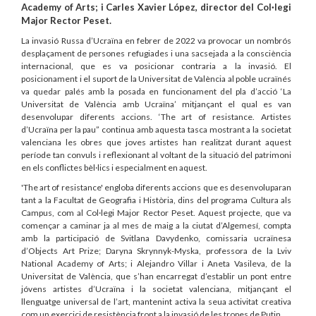
Academy of Arts; i Carles Xavier López, director del Col·legi
Major Rector Peset.
La invasió Russa d’Ucraïna en febrer de 2022 va provocar un nombrós
desplaçament de persones refugiades i una sacsejada a la consciència
internacional, que es va posicionar contraria a la invasió. El
posicionament i el suport de la Universitat de València al poble ucraïnés
va quedar palés amb la posada en funcionament del pla d’acció ‘La
Universitat de València amb Ucraïna’ mitjançant el qual es van
desenvolupar diferents accions. ‘The art of resistance. Artistes
d’Ucraïna per la pau” continua amb aquesta tasca mostrant a la societat
valenciana les obres que joves artistes han realitzat durant aquest
període tan convuls i reflexionant al voltant de la situació del patrimoni
en els conflictes bèl·lics i especialment en aquest.
'The art of resistance' engloba diferents accions que es desenvoluparan
tant a la Facultat de Geografia i Història, dins del programa Cultura als
Campus, com al Col·legi Major Rector Peset. Aquest projecte, que va
començar a caminar ja al mes de maig a la ciutat d’Algemesí, compta
amb la participació de Svitlana Davydenko, comissaria ucraïnesa
d’Objects Art Prize; Daryna Skrynnyk-Myska, professora de la Lviv
National Academy of Arts; i Alejandro Villar i Aneta Vasileva, de la
Universitat de València, que s’han encarregat d’establir un pont entre
jóvens artistes d’Ucraïna i la societat valenciana, mitjançant el
llenguatge universal de l’art, mantenint activa la seua activitat creativa
com un exercici de resistència front a la invasió de les tropes de Putin.