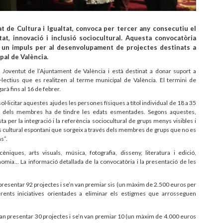
at de Cultura i Igualtat, convoca per tercer any consecutiu el
at, innovació i inclusió sociocultural. Aquesta convocatòria
r un impuls per al desenvolupament de projectes destinats a
pal de València.
 Joventut de l’Ajuntament de València i està destinat a donar suport a
l·lectius que es realitzen al terme municipal de València. El termini de
rà fins al 16 de febrer.
·licitar aquestes ajudes les persones físiques a títol individual de 18 a 35
50% dels membres ha de tindre les edats esmentades. Segons aquestes,
per la integració i la referència sociocultural de grups menys visibles i
s cultural espontani que sorgeix a través dels membres de grups que no es
s”.
èniques, arts visuals, música, fotografia, disseny, literatura i edició,
nomia… La informació detallada de la convocatòria i la presentació de les
presentar 92 projectes i se’n van premiar sis (un màxim de 2.500 euros per
erents iniciatives orientades a eliminar els estigmes que arrosseguen
van presentar 30 projectes i se’n van premiar 10 (un màxim de 4.000 euros