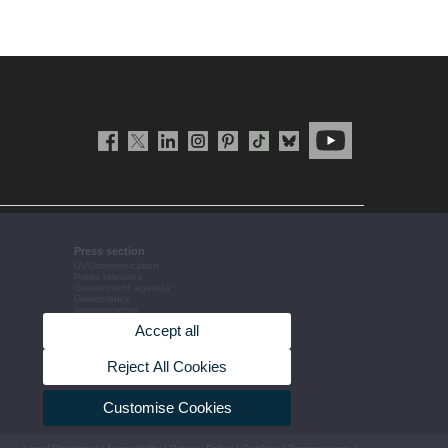
Press section
UVCommunication
Press releases
Government agenda
Governance
arrangements
The UV in the press
Accept all
Corporative information
Reject All Cookies
Customise Cookies