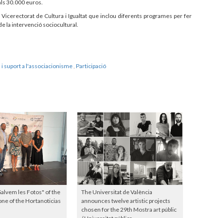
als 30.000 euros.
 Vicerectorat de Cultura i Igualtat que inclou diferents programes per fer
 de la intervenció sociocultural.
 i suport a l'associacionisme
,
Participació
Salvem les Fotos" of the
The Universitat de València
ne of the Hortanoticias
announces twelve artistic projects
chosen for the 29th Mostra art públic