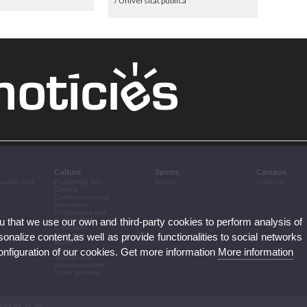
/ Universitat pública
Culture
Sports
Campus
ovation and
Performing arts
Sports
Campus
Cinema
Conferences and
discussion
Congresses and
ou that we use our own and third-party cookies to perform analysis of
conferences
Exhibitions
nalize content,as well as provide functionalities to social networks
Literature
Music
configuration of our cookies. Get more information
More information
Heritage
Awards and
announcements
Other activities