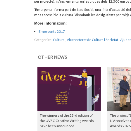
per projecte), i s’incrementaren les ajudes dels 12.500 euros 
‘Emergents’ forma part de Nau Social, una línia d’actuació del
més accessible la cultura i disminuir les desigualtats per mitjà
More information:
Emergents 2017
Categories:
Cultura
,
Vicerectorat de Cultura i Societat
,
Ajudes
OTHER NEWS
The winners of the 23rd edition of
The project "
the UVEC Creative Writing Awards
UV receives o
have been announced
Awards 2026