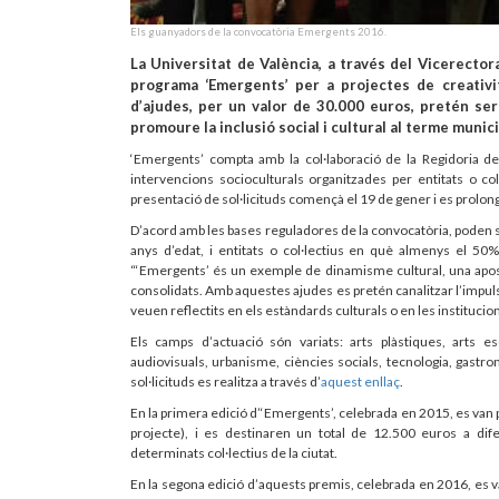
Els guanyadors de la convocatòria Emergents 2016.
La Universitat de València, a través del Vicerector
programa ‘Emergents’ per a projectes de creativit
d’ajudes, per un valor de 30.000 euros, pretén se
promoure la inclusió social i cultural al terme munici
‘Emergents’ compta amb la col·laboració de la Regidoria de
intervencions socioculturals organitzades per entitats o co
presentació de sol·licituds començà el 19 de gener i es prolonga
D’acord amb les bases reguladores de la convocatòria, poden sol
anys d’edat, i entitats o col·lectius en què almenys el 
“‘Emergents’ és un exemple de dinamisme cultural, una aposta 
consolidats. Amb aquestes ajudes es pretén canalitzar l’impul
veuen reflectits en els estàndards culturals o en les institucion
Els camps d’actuació són variats: arts plàstiques, arts esc
audiovisuals, urbanisme, ciències socials, tecnologia, gastro
sol·licituds es realitza a través d’
aquest enllaç
.
En la primera edició d’‘Emergents’, celebrada en 2015, es van 
projecte), i es destinaren un total de 12.500 euros a dif
determinats col·lectius de la ciutat.
En la segona edició d’aquests premis, celebrada en 2016, es 