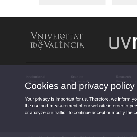
Institutional
Studies
Research
Institutional
Studies and
Research, inn
Cookies and privacy policy
complementary training
transfer
Your privacy is important for us. Therefore, we inform y
the use and measurement of our website in order to perso
or analyze our traffic. To continue accept or modify the 