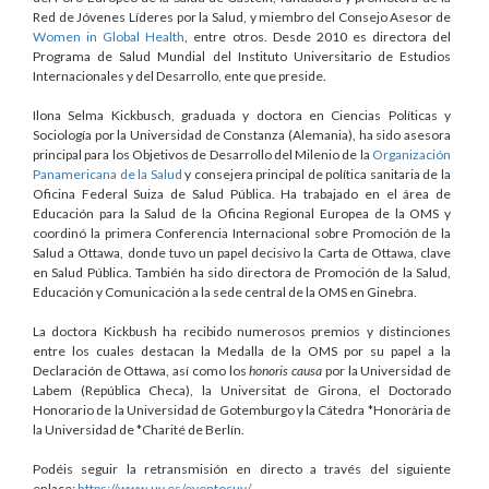
Red de Jóvenes Líderes por la Salud, y miembro del Consejo Asesor de
Women in Global Health
, entre otros. Desde 2010 es directora del
Programa de Salud Mundial del Instituto Universitario de Estudios
Internacionales y del Desarrollo, ente que preside.
Ilona Selma Kickbusch, graduada y doctora en Ciencias Políticas y
Sociología por la Universidad de Constanza (Alemania), ha sido asesora
principal para los Objetivos de Desarrollo del Milenio de la
Organización
Panamericana de la Salud
y consejera principal de política sanitaria de la
Oficina Federal Suiza de Salud Pública. Ha trabajado en el área de
Educación para la Salud de la Oficina Regional Europea de la OMS y
coordinó la primera Conferencia Internacional sobre Promoción de la
Salud a Ottawa, donde tuvo un papel decisivo la Carta de Ottawa, clave
en Salud Pública. También ha sido directora de Promoción de la Salud,
Educación y Comunicación a la sede central de la OMS en Ginebra.
La doctora Kickbush ha recibido numerosos premios y distinciones
entre los cuales destacan la Medalla de la OMS por su papel a la
Declaración de Ottawa, así como los
honoris causa
por la Universidad de
Labem (República Checa), la Universitat de Girona, el Doctorado
Honorario de la Universidad de Gotemburgo y la Cátedra *Honorària de
la Universidad de *Charité de Berlín.
Podéis seguir la retransmisión en directo a través del siguiente
enlace:
https://www.uv.es/eventosuv/