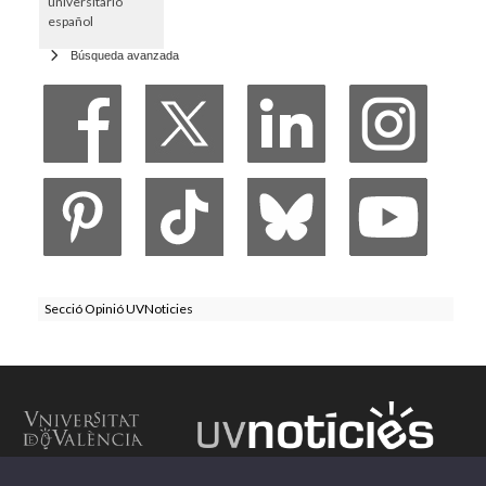
universitario
español
Búsqueda avanzada
Secció Opinió UVNoticies