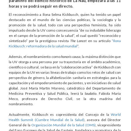
paraninfo del edificio histórico de La Nau, empezará a las 11
horas y se podrá seguir en directo.
El reconocimiento a Ilona Selma Kickbusch, quien ha tenido un papel
destacado en el mundo de las ciencias políticas, la sociología y la
promoción de la salud, todo con una perspectiva feminista, ha sido
impulsado desde la UV como consecuencia “de su indudable liderazgo
en el campo de la promoción de la salud”, el cual quedó “reconocido y
sintetizado” por la prestigiosa revista
The Lancet
en su artículo
“Ilona
Kickbusch: reformadora de la salud mundial
”.
Además, el nombramiento como
honoris causa
, la máxima distinción que
la UV otorga a una persona por su trayectoria en el ámbito académico,
científico o cultural, se basa en la “colaboración activa” de Kickbusch con
equipos de la UV en varias líneas de trabajo como los retos de salud con
perspectiva de género, la alfabetización sanitaria en estrategias para la
capacitación y el empoderamiento de pacientes, y en iniciativas de salud
global. José María Martín Moreno, catedrático del Departamento de
Medicina Preventiva y Salud Pública, leerá la
laudatio
. Fabiola Maria
Meco, profesora de Derecho Civil, se la otra madrina del
nombramiento.
Actualmente, Kickbusch es copresidenta del Consejo de la
World
Health Summit (Cumbre Mundial de la Salud)
, asesora del Director
General de la
Organización Mundial de la Salud (OMS)
, vicepresidenta
del Foro Europeo de la Salud de Gastein, fundadora y promotora de la