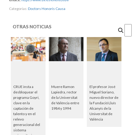
Categorias:
Doctors Honoris Causa
OTRAS NOTICIAS
Cercar
CRUE insta a
Muere Ramon
El profesor José
desbloquear el
Lapiedra, rector
Miguel Soriano,
programa Goyri,
de la Universitat
nuevo director de
clave en la
de València entre
la Fundació Lluís
captación de
1984 y 1994
Alcanyís de la
talento y en el
Universitat de
relevo
València
generacional del
sistema