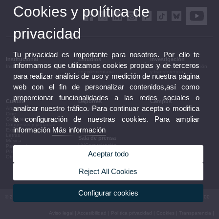
Cookies y política de
privacidad
Tu privacidad es importante para nosotros. Por ello te
Institucional
Estudios
Investigación
informamos que utilizamos cookies propias y de terceros
Institucional
Estudios y formación
Investigación, innovación
complementaria
y transferencia
para realizar análisis de uso y medición de nuestra página
web con el fin de personalizar contenidos,así como
proporcionar funcionalidades a las redes sociales o
Cultura
Deportes
Campus
analizar nuestro tráfico. Para continuar acepta o modifica
Artes escénicas
Deportes
Campus
Cine
la configuración de nuestras cookies. Para ampliar
Conferencias y debates
Congresos y jornadas
información
Más información
Exposiciones
Letras
Sala de prensa
Música
UVComunicación
Patrimonio
Notas de prensa
Premios y convocatorias
Aceptar todo
Agenda de gobierno
Otras actividades
Acuerdos de gobierno
La UV en la prensa
Reject All Cookies
Información corporativa
Configurar cookies
© 2026 UV. - Av. Blasco Ibáñez, 13. 46010 València. Espanya. Tel UV: (+34) 963 86 41 00
Aviso legal
|
Accesibilidad
|
Política privacidad
|
Cookies
|
Transparencia
|