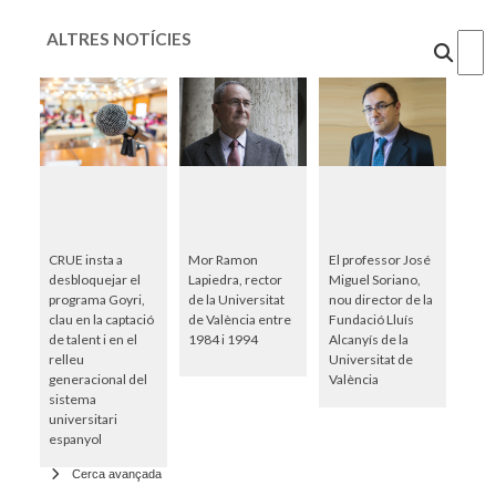
ALTRES NOTÍCIES
Cercar
CRUE insta a
Mor Ramon
El professor José
desbloquejar el
Lapiedra, rector
Miguel Soriano,
programa Goyri,
de la Universitat
nou director de la
clau en la captació
de València entre
Fundació Lluís
de talent i en el
1984 i 1994
Alcanyís de la
relleu
Universitat de
generacional del
València
sistema
universitari
espanyol
Cerca avançada