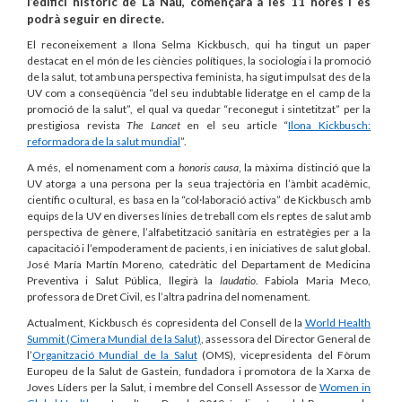
l’edifici històric de La Nau, començarà a les 11 hores i es
podrà seguir en directe.
El reconeixement a Ilona Selma Kickbusch, qui ha tingut un paper
destacat en el món de les ciències polítiques, la sociologia i la promoció
de la salut, tot amb una perspectiva feminista, ha sigut impulsat des de la
UV com a conseqüència “del seu indubtable lideratge en el camp de la
promoció de la salut”, el qual va quedar “reconegut i sintetitzat” per la
prestigiosa revista
The Lancet
en el seu article “
Ilona Kickbusch:
reformadora de la salut mundial
”.
A més, el nomenament com a
honoris causa
, la màxima distinció que la
UV atorga a una persona per la seua trajectòria en l’àmbit acadèmic,
científic o cultural, es basa en la “col·laboració activa” de Kickbusch amb
equips de la UV en diverses línies de treball com els reptes de salut amb
perspectiva de gènere, l’alfabetització sanitària en estratègies per a la
capacitació i l’empoderament de pacients, i en iniciatives de salut global.
José María Martín Moreno, catedràtic del Departament de Medicina
Preventiva i Salut Pública, llegirà la
laudatio
. Fabiola Maria Meco,
professora de Dret Civil, es l’altra padrina del nomenament.
Actualment, Kickbusch és copresidenta del Consell de la
World Health
Summit
(Cimera Mundial de la Salut)
, assessora del Director General de
l’
Organització Mundial de la Salut
(OMS), vicepresidenta del Fòrum
Europeu de la Salut de Gastein, fundadora i promotora de la Xarxa de
Joves Líders per la Salut, i membre del Consell Assessor de
Women in