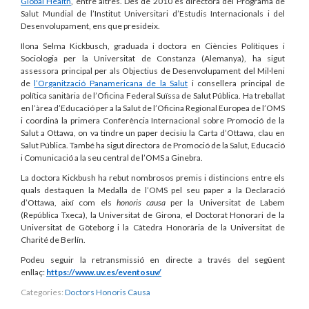
Global Health
, entre altres. Des de 2010 és directora del Programa de
Salut Mundial de l’Institut Universitari d’Estudis Internacionals i del
Desenvolupament, ens que presideix.
Ilona Selma Kickbusch, graduada i doctora en Ciències Polítiques i
Sociologia per la Universitat de Constanza (Alemanya), ha sigut
assessora principal per als Objectius de Desenvolupament del Mil·leni
de
l’Organització Panamericana de la Salut
i consellera principal de
política sanitària de l’Oficina Federal Suïssa de Salut Pública. Ha treballat
en l’àrea d’Educació per a la Salut de l’Oficina Regional Europea de l’OMS
i coordinà la primera Conferència Internacional sobre Promoció de la
Salut a Ottawa, on va tindre un paper decisiu la Carta d’Ottawa, clau en
Salut Pública. També ha sigut directora de Promoció de la Salut, Educació
i Comunicació a la seu central de l’OMS a Ginebra.
La doctora Kickbush ha rebut nombrosos premis i distincions entre els
quals destaquen la Medalla de l’OMS pel seu paper a la Declaració
d’Ottawa, així com els
honoris causa
per la Universitat de Labem
(República Txeca), la Universitat de Girona, el Doctorat Honorari de la
Universitat de Göteborg i la Càtedra Honorària de la Universitat de
Charité de Berlín.
Podeu seguir la retransmissió en directe a través del següent
enllaç:
https://www.uv.es/eventosuv/
Categories:
Doctors Honoris Causa