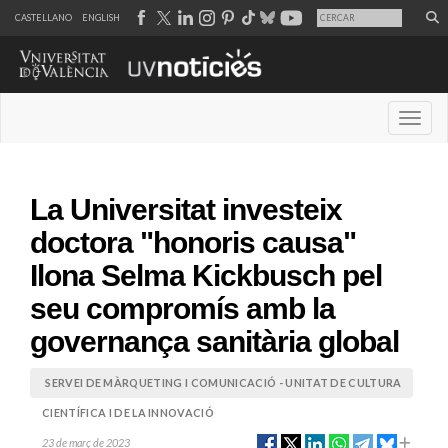
CASTELLANO
ENGLISH
Desple
La Universitat investeix
doctora "honoris causa"
Ilona Selma Kickbusch pel
seu compromís amb la
governança sanitària global
SERVEI DE MÀRQUETING I COMUNICACIÓ - UNITAT DE CULTURA
CIENTÍFICA I DE LA INNOVACIÓ
23 de març de 2023