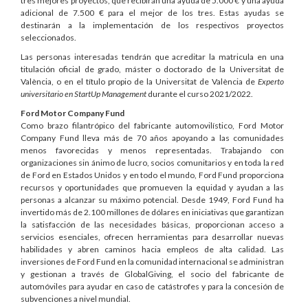
tres mejores proyectos, que recibirán una ayuda de 5.000 € y una ayuda
adicional de 7.500 € para el mejor de los tres. Estas ayudas se
destinarán a la implementación de los respectivos proyectos
seleccionados.
Las personas interesadas tendrán que acreditar la matricula en una
titulación oficial de grado, máster o doctorado de la Universitat de
València, o en el título propio de la Universitat de València de
Experto
universitario en StartUp Management
durante el curso 2021/2022.
Ford Motor Company Fund
Como brazo filantrópico del fabricante automovilístico, Ford Motor
Company Fund lleva más de 70 años apoyando a las comunidades
menos favorecidas y menos representadas. Trabajando con
organizaciones sin ánimo de lucro, socios comunitarios y en toda la red
de Ford en Estados Unidos y en todo el mundo, Ford Fund proporciona
recursos y oportunidades que promueven la equidad y ayudan a las
personas a alcanzar su máximo potencial. Desde 1949, Ford Fund ha
invertido más de 2.100 millones de dólares en iniciativas que garantizan
la satisfacción de las necesidades básicas, proporcionan acceso a
servicios esenciales, ofrecen herramientas para desarrollar nuevas
habilidades y abren caminos hacia empleos de alta calidad. Las
inversiones de Ford Fund en la comunidad internacional se administran
y gestionan a través de GlobalGiving, el socio del fabricante de
automóviles para ayudar en caso de catástrofes y para la concesión de
subvenciones a nivel mundial.