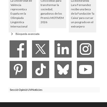
La Universitat de
Cinco ideas para
La doctoranda
València
transformar la
Lara Fernandez
representa a
sociedad,
recibe una beca
España en la
ganadoras de los
de la Fundación 'la
Olimpiada
Premis MOTIVEM
Caixa' para cursar
Lingüística
2026
un posgrado en el
Internacional
extranjero
Búsqueda avanzada
Secció Opinió UVNoticies