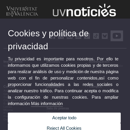
Cookies y política de
privacidad
Tu privacidad es importante para nosotros. Por ello te
Institucional
Estudios
Investigación
informamos que utilizamos cookies propias y de terceros
Institucional
Estudios y formación
Investigación, innovación
complementaria
y transferencia
para realizar análisis de uso y medición de nuestra página
web con el fin de personalizar contenidos,así como
proporcionar funcionalidades a las redes sociales o
Cultura
Deportes
Campus
analizar nuestro tráfico. Para continuar acepta o modifica
Artes escénicas
Deportes
Campus
Cine
la configuración de nuestras cookies. Para ampliar
Conferencias y debates
Congresos y jornadas
información
Más información
Exposiciones
Letras
Sala de prensa
Música
UVComunicación
Patrimonio
Notas de prensa
Premios y convocatorias
Aceptar todo
Agenda de gobierno
Otras actividades
Acuerdos de gobierno
La UV en la prensa
Reject All Cookies
Información corporativa