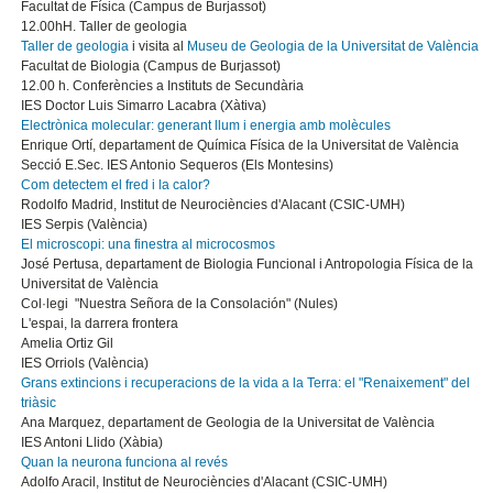
Facultat de Física (Campus de Burjassot)
12.00hH. Taller de geologia
Taller de geologia
i visita al
Museu de Geologia de la Universitat de València
Facultat de Biologia (Campus de Burjassot)
12.00 h. Conferències a Instituts de Secundària
IES Doctor Luis Simarro Lacabra (Xàtiva)
Electrònica molecular: generant llum i energia amb molècules
Enrique Ortí, departament de Química Física de la Universitat de València
Secció E.Sec. IES Antonio Sequeros (Els Montesins)
Com detectem el fred i la calor?
Rodolfo Madrid, Institut de Neurociències d'Alacant (CSIC-UMH)
IES Serpis (València)
El microscopi: una finestra al microcosmos
José Pertusa, departament de Biologia Funcional i Antropologia Física de la
Universitat de València
Col·legi "Nuestra Señora de la Consolación" (Nules)
L'espai, la darrera frontera
Amelia Ortiz Gil
IES Orriols (València)
Grans extincions i recuperacions de la vida a la Terra: el "Renaixement" del
triàsic
Ana Marquez, departament de Geologia de la Universitat de València
IES Antoni Llido (Xàbia)
Quan la neurona funciona al revés
Adolfo Aracil, Institut de Neurociències d'Alacant (CSIC-UMH)