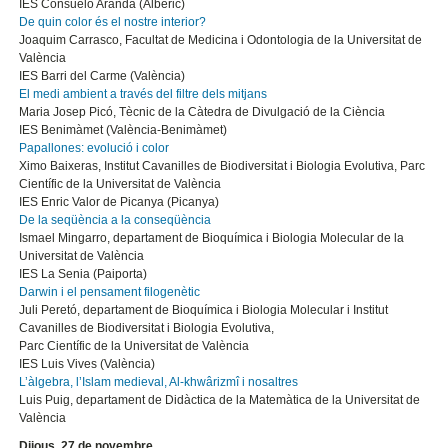
IES Consuelo Aranda (Alberic)
De quin color és el nostre interior?
Joaquim Carrasco, Facultat de Medicina i Odontologia de la Universitat de
València
IES Barri del Carme (València)
El medi ambient a través del filtre dels mitjans
Maria Josep Picó, Tècnic de la Càtedra de Divulgació de la Ciència
IES Benimàmet (València-Benimàmet)
Papallones: evolució i color
Ximo Baixeras, Institut Cavanilles de Biodiversitat i Biologia Evolutiva, Parc
Científic de la Universitat de València
IES Enric Valor de Picanya (Picanya)
De la seqüència a la conseqüència
Ismael Mingarro, departament de Bioquímica i Biologia Molecular de la
Universitat de València
IES La Senia (Paiporta)
Darwin i el pensament filogenètic
Juli Peretó, departament de Bioquímica i Biologia Molecular i Institut
Cavanilles de Biodiversitat i Biologia Evolutiva,
Parc Científic de la Universitat de València
IES Luis Vives (València)
L’àlgebra, l’Islam medieval, Al-khwârizmî i nosaltres
Luis Puig, departament de Didàctica de la Matemàtica de la Universitat de
València
Dijous, 27 de novembre