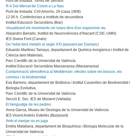
Punt de trobada: Torres de Serrans
R-4 Del Mercat de Colom a La Nau
Punt de trobada: Ciril Amorós, 29 (casa 1908)
12.00 h. Conferències a instituts de secundària
Institut Educació Secundària (Biar)
Visualitzant els moviments cel·lulars dins d'un organisme viu
Alejandro Barrallo, Institut de Neurociències d'Alacant (CSIC-UMH)
IES Sivera Font (Canals)
De l'edat dels metalls al segle XXI (passant per Damasc)
Eduardo Martínez Tamayo, departament de Química Inorgànica i Institut de
Ciència dels Materials,
Parc Científic de la Universitat de València
Institut Educació Secundària Massanassa (Massanassa)
Contaminació atmosfèrica al Mediterrani: efectes sobre els boscos, els
conreus i la biodiversitat
Eva Barreno, departament de Botànica i Institut Cavanilles de Biodiversitat i
Biologia Evolutiva,
Parc Científic de la Universitat de València
Secció E. Sec. IES de Moixent (Vallada)
El llenguatge de les pedres
Anna Garcia, Museu de Geologia de la Universitat de València
IES Vicent Andrés Estellés (Burjassot)
Amb el menjar no es juga
Emilia Matallana, departament de Bioquímica i Biologia Molecular de la
Universitat de València