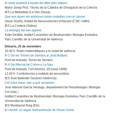
El medi ambient a través del filtre dels mitjans
Maria Josep Picó, Tècnic de la Càtedra de Divulgació de la Ciència
IES La Malladeta (La Vila Joiosa)
Què ens diuen els embrions sobre malalties com el càncer
Oscar Ocaña, Institut de Neurociències d'Alacant (CSIC-UMH)
IES La Costera (Xàtiva)
La biologia del sex-appeal
Ester Desfilis, Institut Cavanilles de Biodiversitat i Biologia Evolutiva,
Parc Científic de la Universitat de València
Dimarts, 25 de novembre
10.00 h. Rutes matemàtiques a la ciutat de valència
R-1 De les Torrres de Serrans al Jardí Botànic
Punt de trobada: Torres de Serrans
R-4 Del Mercat de Colom a La Nau
Punt de trobada: Ciril Amorós, 29 (casa 1908)
12.00 h. Conferències a instituts de secundària
IES José Ballester Gozalvo (València)
Cél·lules mare i per a què serveixen
Jose Manuel García Verdugo, departament de Parasitologia i Biologia
Cel·lular, i
Institut Cavanilles de Biodiversitat i Biologia Evolutiva, Parc Científic de la
Universitat de València
IES Montserrat Roig (Elx)
El cervell: un òrgan molt particular de l'ésser humà