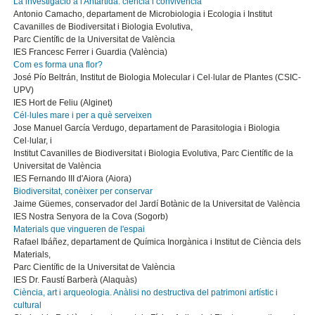
La investigació a l'Antàrtida: ciència i convivència
Antonio Camacho, departament de Microbiologia i Ecologia i Institut
Cavanilles de Biodiversitat i Biologia Evolutiva,
Parc Científic de la Universitat de València
IES Francesc Ferrer i Guardia (València)
Com es forma una flor?
José Pío Beltrán, Institut de Biologia Molecular i Cel·lular de Plantes (CSIC-
UPV)
IES Hort de Feliu (Alginet)
Cél·lules mare i per a què serveixen
Jose Manuel García Verdugo, departament de Parasitologia i Biologia
Cel·lular, i
Institut Cavanilles de Biodiversitat i Biologia Evolutiva, Parc Científic de la
Universitat de València
IES Fernando III d'Aiora (Aiora)
Biodiversitat, conèixer per conservar
Jaime Güemes, conservador del Jardí Botànic de la Universitat de València
IES Nostra Senyora de la Cova (Sogorb)
Materials que vingueren de l'espai
Rafael Ibáñez, departament de Química Inorgànica i Institut de Ciència dels
Materials,
Parc Científic de la Universitat de València
IES Dr. Faustí Barberà (Alaquàs)
Ciència, art i arqueologia. Anàlisi no destructiva del patrimoni artístic i
cultural