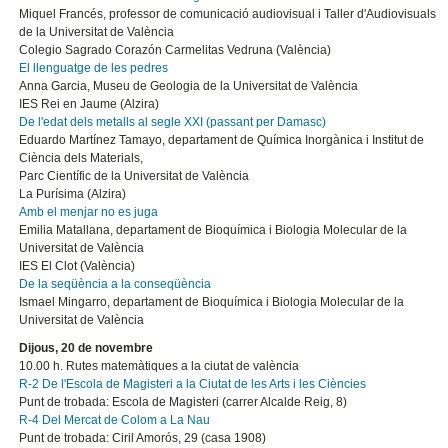
Miquel Francés, professor de comunicació audiovisual i Taller d'Audiovisuals
de la Universitat de València
Colegio Sagrado Corazón Carmelitas Vedruna (València)
El llenguatge de les pedres
Anna Garcia, Museu de Geologia de la Universitat de València
IES Rei en Jaume (Alzira)
De l'edat dels metalls al segle XXI (passant per Damasc)
Eduardo Martínez Tamayo, departament de Química Inorgànica i Institut de
Ciència dels Materials,
Parc Científic de la Universitat de València
La Purísima (Alzira)
Amb el menjar no es juga
Emilia Matallana, departament de Bioquímica i Biologia Molecular de la
Universitat de València
IES El Clot (València)
De la seqüència a la conseqüència
Ismael Mingarro, departament de Bioquímica i Biologia Molecular de la
Universitat de València
Dijous, 20 de novembre
10.00 h. Rutes matemàtiques a la ciutat de valència
R-2 De l'Escola de Magisteri a la Ciutat de les Arts i les Ciències
Punt de trobada: Escola de Magisteri (carrer Alcalde Reig, 8)
R-4 Del Mercat de Colom a La Nau
Punt de trobada: Ciril Amorós, 29 (casa 1908)