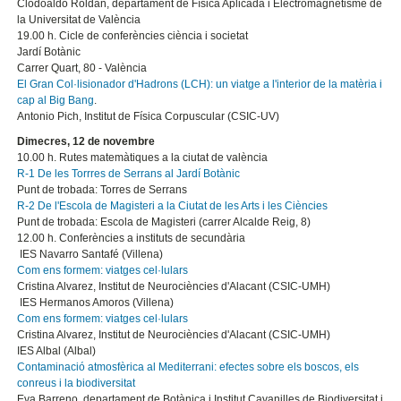
Clodoaldo Roldàn, departament de Física Aplicada i Electromagnetisme de
la Universitat de València
19.00 h. Cicle de conferències ciència i societat
Jardí Botànic
Carrer Quart, 80 - València
El Gran Col·lisionador d'Hadrons (LCH): un viatge a l'interior de la matèria i
cap al Big Bang
.
Antonio Pich, Institut de Física Corpuscular (CSIC-UV)
Dimecres, 12 de novembre
10.00 h. Rutes matemàtiques a la ciutat de valència
R-1 De les Torrres de Serrans al Jardí Botànic
Punt de trobada: Torres de Serrans
R-2 De l'Escola de Magisteri a la Ciutat de les Arts i les Ciències
Punt de trobada: Escola de Magisteri (carrer Alcalde Reig, 8)
12.00 h. Conferències a instituts de secundària
IES Navarro Santafé (Villena)
Com ens formem: viatges cel·lulars
Cristina Alvarez, Institut de Neurociències d'Alacant (CSIC-UMH)
IES Hermanos Amoros (Villena)
Com ens formem: viatges cel·lulars
Cristina Alvarez, Institut de Neurociències d'Alacant (CSIC-UMH)
IES Albal (Albal)
Contaminació atmosfèrica al Mediterrani: efectes sobre els boscos, els
conreus i la biodiversitat
Eva Barreno, departament de Botànica i Institut Cavanilles de Biodiversitat i