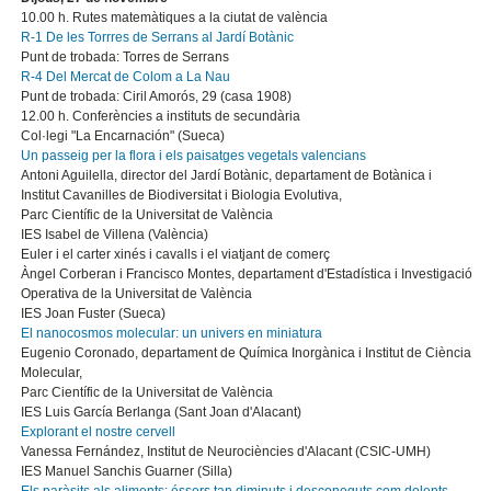
10.00 h. Rutes matemàtiques a la ciutat de valència
R-1 De les Torrres de Serrans al Jardí Botànic
Punt de trobada: Torres de Serrans
R-4 Del Mercat de Colom a La Nau
Punt de trobada: Ciril Amorós, 29 (casa 1908)
12.00 h. Conferències a instituts de secundària
Col·legi "La Encarnación" (Sueca)
Un passeig per la flora i els paisatges vegetals valencians
Antoni Aguilella, director del Jardí Botànic, departament de Botànica i
Institut Cavanilles de Biodiversitat i Biologia Evolutiva,
Parc Científic de la Universitat de València
IES Isabel de Villena (València)
Euler i el carter xinés i cavalls i el viatjant de comerç
Àngel Corberan i Francisco Montes, departament d'Estadística i Investigació
Operativa de la Universitat de València
IES Joan Fuster (Sueca)
El nanocosmos molecular: un univers en miniatura
Eugenio Coronado, departament de Química Inorgànica i Institut de Ciència
Molecular,
Parc Científic de la Universitat de València
IES Luis García Berlanga (Sant Joan d'Alacant)
Explorant el nostre cervell
Vanessa Fernández, Institut de Neurociències d'Alacant (CSIC-UMH)
IES Manuel Sanchis Guarner (Silla)
Els paràsits als aliments: éssers tan diminuts i desconeguts com dolents