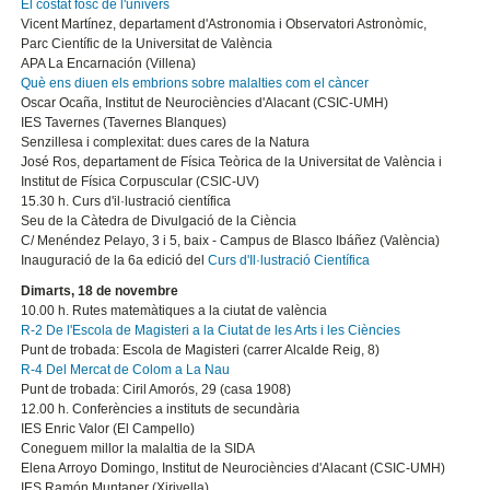
El costat fosc de l'univers
Vicent Martínez, departament d'Astronomia i Observatori Astronòmic,
Parc Científic de la Universitat de València
APA La Encarnación (Villena)
Què ens diuen els embrions sobre malalties com el càncer
Oscar Ocaña, Institut de Neurociències d'Alacant (CSIC-UMH)
IES Tavernes (Tavernes Blanques)
Senzillesa i complexitat: dues cares de la Natura
José Ros, departament de Física Teòrica de la Universitat de València i
Institut de Física Corpuscular (CSIC-UV)
15.30 h. Curs d'il·lustració científica
Seu de la Càtedra de Divulgació de la Ciència
C/ Menéndez Pelayo, 3 i 5, baix - Campus de Blasco Ibáñez (València)
Inauguració de la 6a edició del
Curs d'Il·lustració Científica
Dimarts, 18 de novembre
10.00 h. Rutes matemàtiques a la ciutat de valència
R-2 De l'Escola de Magisteri a la Ciutat de les Arts i les Ciències
Punt de trobada: Escola de Magisteri (carrer Alcalde Reig, 8)
R-4 Del Mercat de Colom a La Nau
Punt de trobada: Ciril Amorós, 29 (casa 1908)
12.00 h. Conferències a instituts de secundària
IES Enric Valor (El Campello)
Coneguem millor la malaltia de la SIDA
Elena Arroyo Domingo, Institut de Neurociències d'Alacant (CSIC-UMH)
IES Ramón Muntaner (Xirivella)