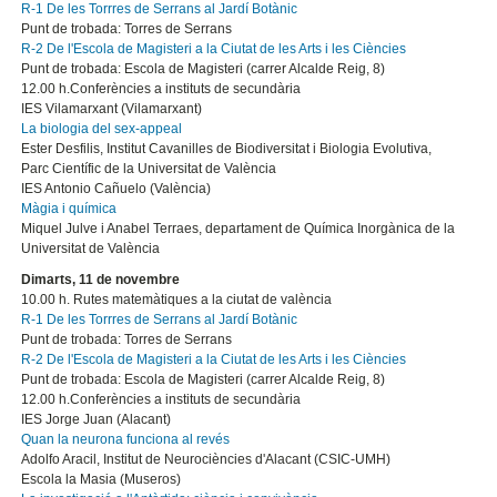
R-1 De les Torrres de Serrans al Jardí Botànic
Punt de trobada: Torres de Serrans
R-2 De l'Escola de Magisteri a la Ciutat de les Arts i les Ciències
Punt de trobada: Escola de Magisteri (carrer Alcalde Reig, 8)
12.00 h.Conferències a instituts de secundària
IES Vilamarxant (Vilamarxant)
La biologia del sex-appeal
Ester Desfilis, Institut Cavanilles de Biodiversitat i Biologia Evolutiva,
Parc Científic de la Universitat de València
IES Antonio Cañuelo (València)
Màgia i química
Miquel Julve i Anabel Terraes, departament de Química Inorgànica de la
Universitat de València
Dimarts, 11 de novembre
10.00 h. Rutes matemàtiques a la ciutat de valència
R-1 De les Torrres de Serrans al Jardí Botànic
Punt de trobada: Torres de Serrans
R-2 De l'Escola de Magisteri a la Ciutat de les Arts i les Ciències
Punt de trobada: Escola de Magisteri (carrer Alcalde Reig, 8)
12.00 h.Conferències a instituts de secundària
IES Jorge Juan (Alacant)
Quan la neurona funciona al revés
Adolfo Aracil, Institut de Neurociències d'Alacant (CSIC-UMH)
Escola la Masia (Museros)