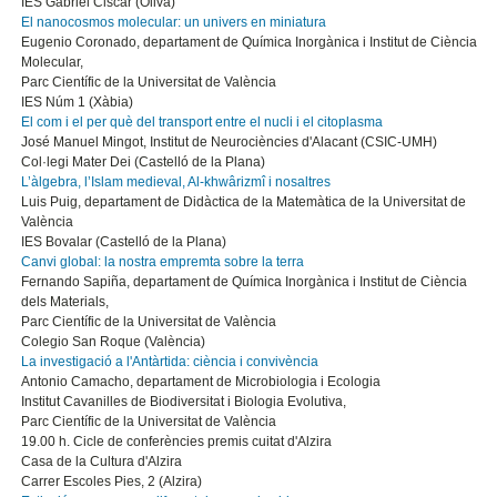
IES Gabriel Ciscar (Oliva)
El nanocosmos molecular: un univers en miniatura
Eugenio Coronado, departament de Química Inorgànica i Institut de Ciència
Molecular,
Parc Científic de la Universitat de València
IES Núm 1 (Xàbia)
El com i el per què del transport entre el nucli i el citoplasma
José Manuel Mingot, Institut de Neurociències d'Alacant (CSIC-UMH)
Col·legi Mater Dei (Castelló de la Plana)
L’àlgebra, l’Islam medieval, Al-khwârizmî i nosaltres
Luis Puig, departament de Didàctica de la Matemàtica de la Universitat de
València
IES Bovalar (Castelló de la Plana)
Canvi global: la nostra empremta sobre la terra
Fernando Sapiña, departament de Química Inorgànica i Institut de Ciència
dels Materials,
Parc Científic de la Universitat de València
Colegio San Roque (València)
La investigació a l'Antàrtida: ciència i convivència
Antonio Camacho, departament de Microbiologia i Ecologia
Institut Cavanilles de Biodiversitat i Biologia Evolutiva,
Parc Científic de la Universitat de València
19.00 h. Cicle de conferències premis cuitat d'Alzira
Casa de la Cultura d'Alzira
Carrer Escoles Pies, 2 (Alzira)