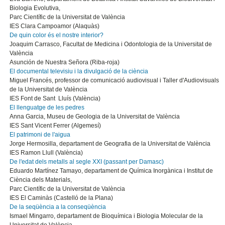
Biologia Evolutiva,
Parc Científic de la Universitat de València
IES Clara Campoamor (Alaquàs)
De quin color és el nostre interior?
Joaquim Carrasco, Facultat de Medicina i Odontologia de la Universitat de
València
Asunción de Nuestra Señora (Riba-roja)
El documental televisiu i la divulgació de la ciència
Miguel Francés, professor de comunicació audiovisual i Taller d'Audiovisuals
de la Universitat de València
IES Font de Sant Lluís (València)
El llenguatge de les pedres
Anna Garcia, Museu de Geologia de la Universitat de València
IES Sant Vicent Ferrer (Algemesí)
El patrimoni de l'aigua
Jorge Hermosilla, departament de Geografia de la Universitat de València
IES Ramon Llull (València)
De l'edat dels metalls al segle XXI (passant per Damasc)
Eduardo Martínez Tamayo, departament de Química Inorgànica i Institut de
Ciència dels Materials,
Parc Científic de la Universitat de València
IES El Caminàs (Castelló de la Plana)
De la seqüència a la conseqüència
Ismael Mingarro, departament de Bioquímica i Biologia Molecular de la