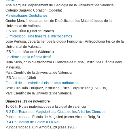
Ana Marquez, departament de Geologia de la Universitat de València
Colegio Sagrado Corazón (Godella)
Matemàtiques Quotidianes
Onofre Monzó, departament de Didàctica de les Matemàtiques de la
Universitat de València
IES Riu Túria (Quart de Poblet)
El microscopi: una finestra al microcosmos
José Pertusa, departament de Biologia Funcional i Antropologia Física de la
Universitat de València
IES Joanot Martorell (València)
La ciència en la ciència ficció
Julia Suso, grup d'Astronomia i Ciències de l'Espai, Institut de Ciència dels
Materials,
Parc Científic de la Universitat de València
IES Alameda (Utiel)
El destí de les estrelles i els residus radioactius
Jose Luis Taín Enríquez, Institut de Física Corpuscular (CSIC-UV),
Parc Científic de la Universitat de València
Dimecres, 19 de novembre
10.00 h. Rutes matemàtiques a la ciutat de valència
R-2 De l'Escola de Magisteri a la Ciutat de les Arts i les Ciències
Punt de trobada: Escola de Magisteri (carrer Alcalde Reig, 8)
R-4 Del Mercat de Colom a La Nau
Punt de trobada: Ciril Amorós, 29 (casa 1908)