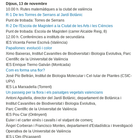
Dijous, 13 de novembre
10.00 h. Rutes matemàtiques a la ciutat de valència
R-1 De les Torrres de Serrans al Jardí Botànic
Punt de trobada: Torres de Serrans
R-2 De l'Escola de Magisteri a la Ciutat de les Arts i les Ciències
Punt de trobada: Escola de Magisteri (carrer Alcalde Reig, 8)
12.00 h. Conferències a instituts de secundària
IES Vicenta Ferrer Escrivà (València)
Papallones: evolució i color
Ximo Baixeras, Institut Cavanilles de Biodiversitat i Biologia Evolutiva, Parc
Científic de la Universitat de València
IES Enrique Tierno Galván (Montcada)
Com es forma una flor?
José Pío Beltrán, Institut de Biologia Molecular i Cel·lular de Plantes (CSIC-
UPV)
IES La Marxadella (Torrent)
Un passeig per la flora i els paisatges vegetals valencians
Antoni Aguilella, director del Jardí Botànic, departament de Botànica i
Institut Cavanilles de Biodiversitat i Biologia Evolutiva,
Parc Científic de la Universitat de València
IES Pou Clar (Ontinyent)
Euler i el carter xinés i cavalls i el viatjant de comerç
Àngel Corberan i Francisco Montes, departament d'Estadística i Investigació
Operativa de la Universitat de València
IES L'Om (Picassent)