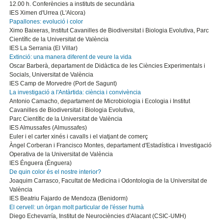
12.00 h. Conferències a instituts de secundària
IES Ximen d'Urrea (L'Alcora)
Papallones: evolució i color
Ximo Baixeras, Institut Cavanilles de Biodiversitat i Biologia Evolutiva, Parc
Científic de la Universitat de València
IES La Serrania (El Villar)
Extinció: una manera diferent de veure la vida
Oscar Barberà, departament de Didàctica de les Ciències Experimentals i
Socials, Universitat de València
IES Camp de Morvedre (Port de Sagunt)
La investigació a l'Antàrtida: ciència i convivència
Antonio Camacho, departament de Microbiologia i Ecologia i Institut
Cavanilles de Biodiversitat i Biologia Evolutiva,
Parc Científic de la Universitat de València
IES Almussafes (Almussafes)
Euler i el carter xinés i cavalls i el viatjant de comerç
Àngel Corberan i Francisco Montes, departament d'Estadística i Investigació
Operativa de la Universitat de València
IES Énguera (Énguera)
De quin color és el nostre interior?
Joaquim Carrasco, Facultat de Medicina i Odontologia de la Universitat de
València
IES Beatriu Fajardo de Mendoza (Benidorm)
El cervell: un òrgan molt particular de l'ésser humà
Diego Echevarría, Institut de Neurociències d'Alacant (CSIC-UMH)