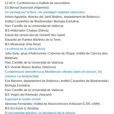
12.00 h. Conferències a instituts de secundària
ES Bernat Guinovart (Algemesí)
Un passeig per la flora i els paisatges vegetals valencians
Antoni Aguilella, director del Jardí Botànic, departament de Botànica i
Institut Cavanilles de Biodiversitat i Biologia Evolutiva,
Parc Científic de la Universitat de València
IES Historiador Chabas (Dènia)
Estudi del cervell des de l'embrió fins l'adult
Eduardo de Puelles Martínez de la Torre
IES Miralcamp (Vila-Real)
La ciència en la ciència ficció
Julia Suso, grup d'Astronomia i Ciències de l'Espai, Institut de Ciència dels
Materials,
Parc Científic de la Universitat de València
IES Vicente Blasco Ibáñez (València)
Contaminació atmosfèrica al Mediterrani: efectes sobre els boscos, els
conreus i la biodiversitat
Eva Barreno, departament de Botànica i Institut Cavanilles de Biodiversitat i
Biologia Evolutiva,
Parc Científic de la Universitat de València
IES Virgen del Remedio (Alacant)
Explorant el nostre cervell
Vanessa Fernández, Institut de Neurociències d'Alacant (CSIC-UMH)
IES Els Evols (L'Alcúdia)
El documental televisiu i la divulgació de la ciència