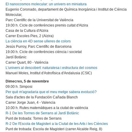
El nanocosmos molecular: un univers en miniatura
Eugenio Coronado, departament de Química Inorgànica i Institut de Ciència
Molecular,
Parc Científic de la Universitat de València
19.00 h. Cicle de conferències premis cuitat d'Alzira
Casa de la Cultura d'Alzira
Carrer Escoles Pies, 2 (Alzira)
La ciència en 4D sense ulleres de colors
Jesús Purroy, Parc Científic de Barcelona
19.00 h. Cicle de conferències ciència i societat
Jardí Botànic
Carrer Quart, 80 - València
L'univers al descobert: naturalesa i estructura del cosmos
Manuel Moles, Institut d'Astrofísica d'Andalusia (CSIC)
Dimecres, 5 de novembre
09.00 h. Simposi
Per què m'agradaria que el meu metge sabera evolució?
Sala d'actes de la Fundación Cañada Blanch
Carrer Jorge Juan, 4 - Valencia
10.00 h. Rutes matemàtiques a la ciutat de valència
R-1 De les Torrres de Serrans al Jardí Botànic
Punt de trobada: Torres de Serrans
R-2 De l'Escola de Magisteri a la Ciutat de les Arts i les Ciències
Punt de trobada: Escola de Magisteri (carrer Alcalde Reig, 8)