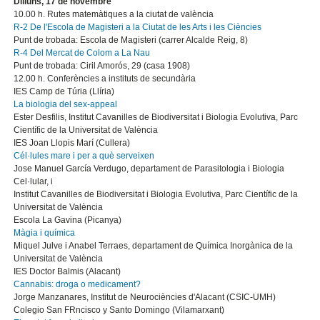
Dilluns, 17 de novembre
10.00 h. Rutes matemàtiques a la ciutat de valència
R-2 De l'Escola de Magisteri a la Ciutat de les Arts i les Ciències
Punt de trobada: Escola de Magisteri (carrer Alcalde Reig, 8)
R-4 Del Mercat de Colom a La Nau
Punt de trobada: Ciril Amorós, 29 (casa 1908)
12.00 h. Conferències a instituts de secundària
IES Camp de Túria (Llíria)
La biologia del sex-appeal
Ester Desfilis, Institut Cavanilles de Biodiversitat i Biologia Evolutiva, Parc
Científic de la Universitat de València
IES Joan Llopis Marí (Cullera)
Cél·lules mare i per a què serveixen
Jose Manuel García Verdugo, departament de Parasitologia i Biologia
Cel·lular, i
Institut Cavanilles de Biodiversitat i Biologia Evolutiva, Parc Científic de la
Universitat de València
Escola La Gavina (Picanya)
Màgia i química
Miquel Julve i Anabel Terraes, departament de Química Inorgànica de la
Universitat de València
IES Doctor Balmis (Alacant)
Cannabis: droga o medicament?
Jorge Manzanares, Institut de Neurociències d'Alacant (CSIC-UMH)
Colegio San FRncisco y Santo Domingo (Vilamarxant)