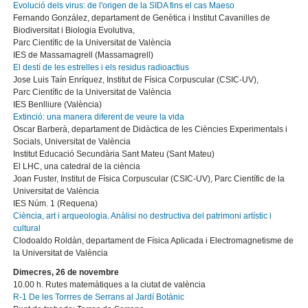
Evolució dels virus: de l'origen de la SIDA fins el cas Maeso
Fernando González, departament de Genètica i Institut Cavanilles de
Biodiversitat i Biologia Evolutiva,
Parc Científic de la Universitat de València
IES de Massamagrell (Massamagrell)
El destí de les estrelles i els residus radioactius
Jose Luis Taín Enríquez, Institut de Física Corpuscular (CSIC-UV),
Parc Científic de la Universitat de València
IES Benlliure (València)
Extinció: una manera diferent de veure la vida
Oscar Barberà, departament de Didàctica de les Ciències Experimentals i
Socials, Universitat de València
Institut Educació Secundària Sant Mateu (Sant Mateu)
El LHC, una catedral de la ciència
Joan Fuster, Institut de Física Corpuscular (CSIC-UV), Parc Científic de la
Universitat de València
IES Núm. 1 (Requena)
Ciència, art i arqueologia. Anàlisi no destructiva del patrimoni artístic i
cultural
Clodoaldo Roldàn, departament de Física Aplicada i Electromagnetisme de
la Universitat de València
Dimecres, 26 de novembre
10.00 h. Rutes matemàtiques a la ciutat de valència
R-1 De les Torrres de Serrans al Jardí Botànic