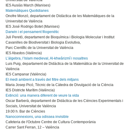
Universitat de València
IES Ausiàs March (Manises)
Matemàtiques Quotidianes
Onofre Monzó, departament de Didàctica de les Matemàtiques de la
Universitat de València
IES José Rodrigo Botet (Manises)
Darwin i el pensament filogenètic
Juli Peretó, departament de Bioquímica i Biologia Molecular i Institut
Cavanilles de Biodiversitat i Biologia Evolutiva,
Parc Científic de la Universitat de València
IES Abastos (València)
L’àlgebra, l’Islam medieval, Al-khwârizmî i nosaltres
Luis Puig, departament de Didàctica de la Matemàtica de la Universitat de
València
IES Campanar (València)
El medi ambient a través del filtre dels mitjans
Maria Josep Picó, Tècnic de la Càtedra de Divulgació de la Ciència
IES Districte Marítim (València)
Extinció: una manera diferent de veure la vida
Oscar Barberà, departament de Didàctica de les Ciències Experimentals i
Socials, Universitat de València
19.00 h. Bar de Ciències
Nanoconnexions, una odissea invisible
Cafeteria de l'Octubre Centre de Cultura Contemporània
Carrer Sant Ferran, 12 – València