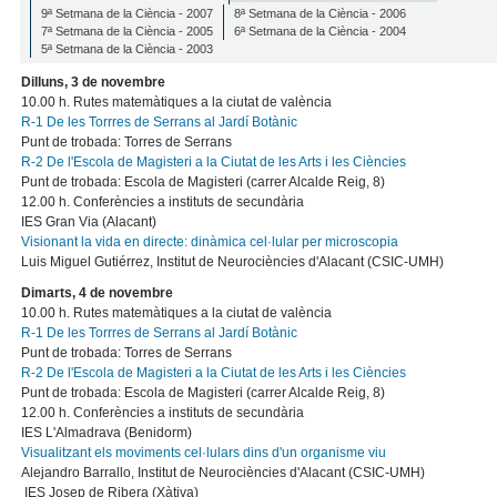
9ª Setmana de la Ciència - 2007
8ª Setmana de la Ciència - 2006
7ª Setmana de la Ciència - 2005
6ª Setmana de la Ciència - 2004
5ª Setmana de la Ciència - 2003
Dilluns, 3 de novembre
10.00 h. Rutes matemàtiques a la ciutat de valència
R-1 De les Torrres de Serrans al Jardí Botànic
Punt de trobada: Torres de Serrans
R-2 De l'Escola de Magisteri a la Ciutat de les Arts i les Ciències
Punt de trobada: Escola de Magisteri (carrer Alcalde Reig, 8)
12.00 h. Conferències a instituts de secundària
IES Gran Via (Alacant)
Visionant la vida en directe: dinàmica cel·lular per microscopia
Luis Miguel Gutiérrez, Institut de Neurociències d'Alacant (CSIC-UMH)
Dimarts, 4 de novembre
10.00 h. Rutes matemàtiques a la ciutat de valència
R-1 De les Torrres de Serrans al Jardí Botànic
Punt de trobada: Torres de Serrans
R-2 De l'Escola de Magisteri a la Ciutat de les Arts i les Ciències
Punt de trobada: Escola de Magisteri (carrer Alcalde Reig, 8)
12.00 h. Conferències a instituts de secundària
IES L'Almadrava (Benidorm)
Visualitzant els moviments cel·lulars dins d'un organisme viu
Alejandro Barrallo, Institut de Neurociències d'Alacant (CSIC-UMH)
IES Josep de Ribera (Xàtiva)