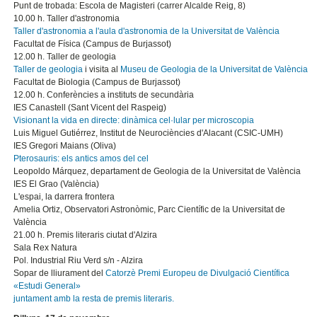
Punt de trobada: Escola de Magisteri (carrer Alcalde Reig, 8)
10.00 h. Taller d'astronomia
Taller d'astronomia a l'aula d'astronomia de la Universitat de València
Facultat de Física (Campus de Burjassot)
12.00 h. Taller de geologia
Taller de geologia
i visita al
Museu de Geologia de la Universitat de València
Facultat de Biologia (Campus de Burjassot)
12.00 h. Conferències a instituts de secundària
IES Canastell (Sant Vicent del Raspeig)
Visionant la vida en directe: dinàmica cel·lular per microscopia
Luis Miguel Gutiérrez, Institut de Neurociències d'Alacant (CSIC-UMH)
IES Gregori Maians (Oliva)
Pterosauris: els antics amos del cel
Leopoldo Márquez, departament de Geologia de la Universitat de València
IES El Grao (València)
L'espai, la darrera frontera
Amelia Ortiz, Observatori Astronòmic, Parc Científic de la Universitat de
València
21.00 h. Premis literaris ciutat d'Alzira
Sala Rex Natura
Pol. Industrial Riu Verd s/n - Alzira
Sopar de lliurament del
Catorzè Premi Europeu de Divulgació Científica
«Estudi General»
juntament amb la resta de premis literaris.