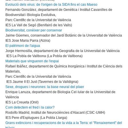
Evolució dels virus: de l'origen de la SIDA fins el cas Maeso
Fernando González, departament de Genètica i Institut Cavanilles de
Biodiversitat i Biologia Evolutiva,
Parc Científic de la Universitat de València
IES La Vall de Segó (Benifairó de les Valls)
Biodiversitat, conèixer per conservar
Jaime Güemes, conservador del Jardí Botànic de la Universitat de València
IES Jose Maria Parra (Alzira)
El patrimoni de l'aigua
Jorge Hermosilla, departament de Geografia de la Universitat de València
IES La Pobla de Vallbona (La Pobla de Vallbona)
Materials que vingueren de l'espai
Rafael Ibáñez, departament de Química Inorgànica i Institut de Ciència dels
Materials,
Parc Científic de la Universitat de València
IES Jaume II El Just (Tavernes de la Valldigna)
Sexe, drogues i neurones: la base neural del plaer
Enrique Lanuza, departament de Biologia Cel·lular de la Universitat de
València
IES La Creueta (Onil)
Com detectem el fred i la calor?
Rodolfo Madrid, Institut de Neurociències d'Alacant (CSIC-UMH)
IES Pere d'Esplugues (La Pobla Llarga)
Grans extincions i recuperacions de la vida a la Terra: el "Renaixement" del
triàsic