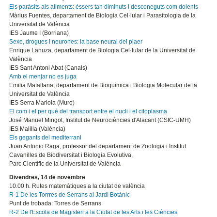
Els paràsits als aliments: éssers tan diminuts i desconeguts com dolents
Màrius Fuentes, departament de Biologia Cel·lular i Parasitologia de la
Universitat de València
IES Jaume I (Borriana)
Sexe, drogues i neurones: la base neural del plaer
Enrique Lanuza, departament de Biologia Cel·lular de la Universitat de
València
IES Sant Antoni Abat (Canals)
Amb el menjar no es juga
Emilia Matallana, departament de Bioquímica i Biologia Molecular de la
Universitat de València
IES Serra Mariola (Muro)
El com i el per què del transport entre el nucli i el citoplasma
José Manuel Mingot, Institut de Neurociències d'Alacant (CSIC-UMH)
IES Malilla (València)
Els gegants del mediterrani
Juan Antonio Raga, professor del departament de Zoologia i Institut
Cavanilles de Biodiversitat i Biologia Evolutiva,
Parc Científic de la Universitat de València
Divendres, 14 de novembre
10.00 h. Rutes matemàtiques a la ciutat de valència
R-1 De les Torrres de Serrans al Jardí Botànic
Punt de trobada: Torres de Serrans
R-2 De l'Escola de Magisteri a la Ciutat de les Arts i les Ciències