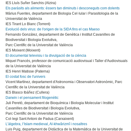
IES Lluís Suñer Sanchis (Alzira)
Els paràsits als aliments: éssers tan diminuts i desconeguts com dolents
Màrius Fuentes, departament de Biologia Cel·lular i Parasitologia de la
Universitat de València
IES Tirant Lo Blanc (Torrent)
Evolució dels virus: de l'origen de la SIDA fins el cas Maeso
Fernando González, departament de Genètica i Institut Cavanilles de
Biodiversitat i Biologia Evolutiva,
Parc Científic de la Universitat de València
IES Moixent (Moixent)
El documental televisiu i la divulgació de la ciència
Miquel Francés, professor de comunicació audiovisual i Taller d'Audiovisuals
de la Universitat de València
IES Henri Matisse (Paterna)
El costat fosc de l'univers
Vicent Martínez, departament d'Astronomia i Observatori Astronòmic, Parc
Científic de la Universitat de València
IES Blasco Ibáñez (Cullera)
Darwin i el pensament filogenètic
Juli Peretó, departament de Bioquímica i Biologia Molecular i Institut
Cavanilles de Biodiversitat i Biologia Evolutiva,
Parc Científic de la Universitat de València
Col·legi Sant Antoni de Padua (Carxaixent)
L’àlgebra, l’Islam medieval, Al-khwârizmî i nosaltres
Luis Puig, departament de Didàctica de la Matemàtica de la Universitat de