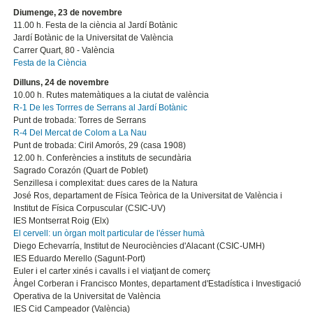
Diumenge, 23 de novembre
11.00 h. Festa de la ciència al Jardí Botànic
Jardí Botànic de la Universitat de València
Carrer Quart, 80 - València
Festa de la Ciència
Dilluns, 24 de novembre
10.00 h. Rutes matemàtiques a la ciutat de valència
R-1 De les Torrres de Serrans al Jardí Botànic
Punt de trobada: Torres de Serrans
R-4 Del Mercat de Colom a La Nau
Punt de trobada: Ciril Amorós, 29 (casa 1908)
12.00 h. Conferències a instituts de secundària
Sagrado Corazón (Quart de Poblet)
Senzillesa i complexitat: dues cares de la Natura
José Ros, departament de Física Teòrica de la Universitat de València i
Institut de Física Corpuscular (CSIC-UV)
IES Montserrat Roig (Elx)
El cervell: un òrgan molt particular de l'ésser humà
Diego Echevarría, Institut de Neurociències d'Alacant (CSIC-UMH)
IES Eduardo Merello (Sagunt-Port)
Euler i el carter xinés i cavalls i el viatjant de comerç
Àngel Corberan i Francisco Montes, departament d'Estadística i Investigació
Operativa de la Universitat de València
IES Cid Campeador (València)