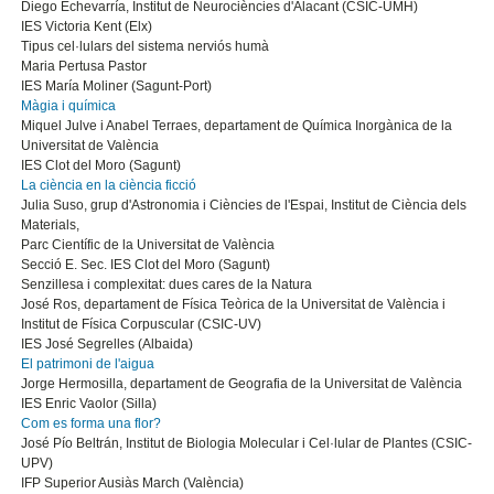
Diego Echevarría, Institut de Neurociències d'Alacant (CSIC-UMH)
IES Victoria Kent (Elx)
Tipus cel·lulars del sistema nerviós humà
Maria Pertusa Pastor
IES María Moliner (Sagunt-Port)
Màgia i química
Miquel Julve i Anabel Terraes, departament de Química Inorgànica de la
Universitat de València
IES Clot del Moro (Sagunt)
La ciència en la ciència ficció
Julia Suso, grup d'Astronomia i Ciències de l'Espai, Institut de Ciència dels
Materials,
Parc Científic de la Universitat de València
Secció E. Sec. IES Clot del Moro (Sagunt)
Senzillesa i complexitat: dues cares de la Natura
José Ros, departament de Física Teòrica de la Universitat de València i
Institut de Física Corpuscular (CSIC-UV)
IES José Segrelles (Albaida)
El patrimoni de l'aigua
Jorge Hermosilla, departament de Geografia de la Universitat de València
IES Enric Vaolor (Silla)
Com es forma una flor?
José Pío Beltrán, Institut de Biologia Molecular i Cel·lular de Plantes (CSIC-
UPV)
IFP Superior Ausiàs March (València)