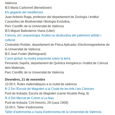
València
IES María Carbonell (Benetússer)
Els gegants del mediterrani
Juan Antonio Raga, professor del departament de Zoologia i Institut
Cavanilles de Biodiversitat i Biologia Evolutiva,
Parc Científic de la Universitat de València
IES Miguel Ballesteros Viana (Utiel)
Ciència, art i arqueologia. Anàlisi no destructiva del patrimoni artístic i
cultural
Clodoaldo Roldàn, departament de Física Aplicada i Electromagnetisme de
la Universitat de València
IES Joan Fuster (Bellreguard)
Canvi global: la nostra empremta sobre la terra
Fernando Sapiña, departament de Química Inorgànica i Institut de Ciència
dels Materials,
Parc Científic de la Universitat de València
Divendres, 21 de novembre
10.00 h. Rutes matemàtiques a la ciutat de valència
R-2 De l'Escola de Magisteri a la Ciutat de les Arts i les Ciències
Punt de trobada: Escola de Magisteri (carrer Alcalde Reig, 8)
R-4 Del Mercat de Colom a La Nau
Punt de trobada: Ciril Amorós, 29 (casa 1908)
10.00 h. Taller d'astronomia
Taller d'astronomia a l'aula d'astronomia de la Universitat de València