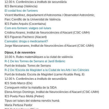
12.00 h. Conferències a instituts de secundària
IES Benicalap (València)
El costat fosc de l'univers
Vicent Martínez, departament d'Astronomia i Observatori Astronòmic,
Parc Científic de la Universitat de València
IES Padre Arqués (Cocentaina)
Com ens formem: viatges cel·lulars
Cristina Alvarez, Institut de Neurociències d'Alacant (CSIC-UMH)
IES Figueras Pacheco (Alacant)
Cannabis: droga o medicament?
Jorge Manzanares, Institut de Neurociències d'Alacant (CSIC-UMH)
Dijous, 6 de novembre
10.00 h. Rutes matemàtiques a la ciutat de valència
R-1 De les Torrres de Serrans al Jardí Botànic
Punt de trobada: Torres de Serrans
R-2 De l'Escola de Magisteri a la Ciutat de les Arts i les Ciències
Punt de trobada: Escola de Magisteri (carrer Alcalde Reig, 8)
12.00 h. Conferències a instituts de secundària
IES Sixto Marco (Elx)
Coneguem millor la malaltia de la SIDA
Elena Arroyo Domingo, Institut de Neurociències d'Alacant (CSIC-UMH)
IES Poeta Paco Mollá (Petrer)
Tipus cel·lulars del sistema nerviós humà
Maria Pertusa Pastor