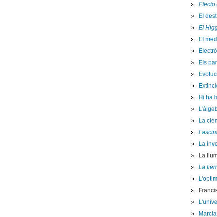
Efecto 
El dest
El Hig
El medi
Electr
Els par
Evoluci
Extinci
Hi ha 
L’àlgeb
La cièn
Fascin
La inve
La llu
La tier
L'optim
Franci
L'univ
Marcia