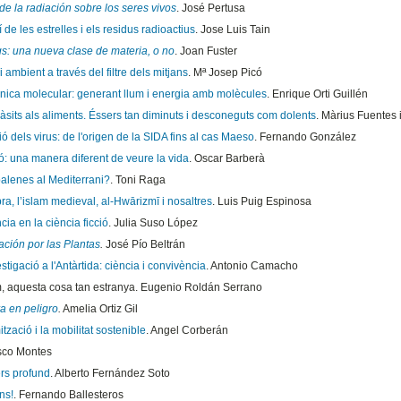
de la radiación sobre los seres vivos
. José Pertusa
í de les estrelles i els residus radioactius
. Jose Luis Tain
gs: una nueva clase de materia, o no
. Joan Fuster
 ambient a través del filtre dels mitjans
. Mª Josep Picó
ònica molecular: generant llum i energia amb molècules
. Enrique Orti Guillén
àsits als aliments. Éssers tan diminuts i desconeguts com dolents
. Màrius Fuentes i
ó dels virus: de l'origen de la SIDA fins al cas Maeso
. Fernando González
ó: una manera diferent de veure la vida
. Oscar Barberà
balenes al Mediterrani?
. Toni Raga
ra, l’islam medieval, al-Hwārizmī i nosaltres
. Luis Puig Espinosa
cia en la ciència ficció
. Julia Suso López
ación por las Plantas
.
José Pío Beltrán
stigació a l'Antàrtida: ciència i convivència
. Antonio Camacho
m, aquesta cosa tan estranya. Eugenio Roldán Serrano
ra en peligro
.
Amelia Ortiz Gil
ització i la mobilitat sostenible
. Angel Corberán
sco Montes
ers profund
. Alberto Fernández Soto
ns!
. Fernando Ballesteros