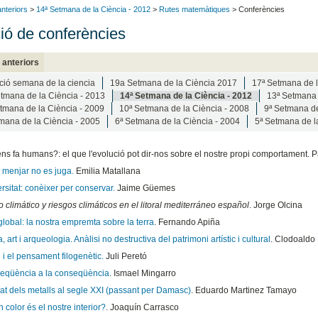
anteriors
>
14ª Setmana de la Ciència - 2012
>
Rutes matemàtiques
> Conferències
ió de conferències
 anteriors
ció semana de la ciencia
19a Setmana de la Ciència 2017
17ª Setmana de l
tmana de la Ciència - 2013
14ª Setmana de la Ciència - 2012
13ª Setmana 
tmana de la Ciència - 2009
10ª Setmana de la Ciència - 2008
9ª Setmana de
mana de la Ciència - 2005
6ª Setmana de la Ciència - 2004
5ª Setmana de l
ns fa humans?: el que l'evolució pot dir-nos sobre el nostre propi comportament. 
 menjar no es juga.
Emilia Matallana
rsitat: conèixer per conservar.
Jaime Güemes
climático y riesgos climáticos en el litoral mediterráneo español
. Jorge Olcina
lobal: la nostra empremta sobre la terra
. Fernando Apiña
, art i arqueologia. Anàlisi no destructiva del patrimoni artístic i cultural
. Clodoaldo
i el pensament filogenètic.
Juli Peretó
seqüència a la conseqüència
. Ismael Mingarro
dat dels metalls al segle XXI (passant per Damasc)
. Eduardo Martinez Tamayo
 color és el nostre interior?
. Joaquín Carrasco