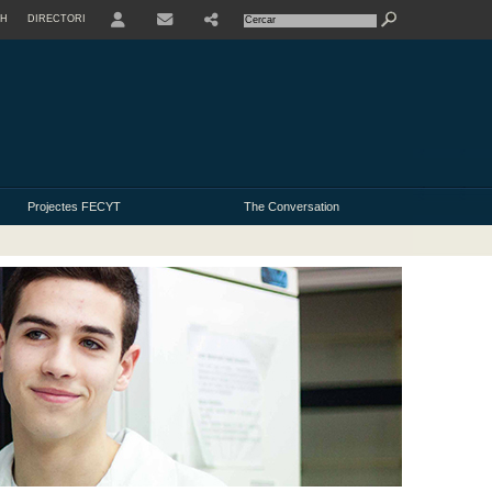
SH
DIRECTORI
USER
Projectes FECYT
The Conversation