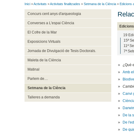
Inici
>
Activitats
>
Activitats finalitzades
>
Setmana de la Ciència
>
Edicions 
Relac
Concurs cent anys d'arqueologia
Converses a L'espai Ciència
Edicions
El Cofre de la Mar
19 Edi
15ª Se
Exposicions Virtuals
11ª Se
Jornada de Divulgació de Tesis Doctorals.
7ª Set
Maleta de la Ciència
¿Què e
Matinal
Amb el
Parlem de....
Biodive
Cambio 
Setmana de la Ciència
Canvi g
Talleres a demanda
Ciència
Darwin 
De la 
De l'e
De quin