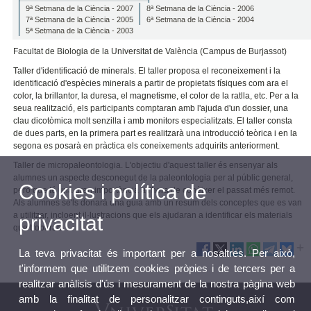
9ª Setmana de la Ciència - 2007
8ª Setmana de la Ciència - 2006
7ª Setmana de la Ciència - 2005
6ª Setmana de la Ciència - 2004
5ª Setmana de la Ciència - 2003
Facultat de Biologia de la Universitat de València (Campus de Burjassot)
Taller d'identificació de minerals. El taller proposa el reconeixement i la
identificació d'espècies minerals a partir de propietats físiques com ara el
color, la brillantor, la duresa, el magnetisme, el color de la ratlla, etc. Per a la
seua realització, els participants comptaran amb l'ajuda d'un dossier, una
clau dicotòmica molt senzilla i amb monitors especialitzats. El taller consta
de dues parts, en la primera part es realitzarà una introducció teòrica i en la
segona es posarà en pràctica els coneixements adquirits anteriorment.
Taller de micropaleontologia. L'objectiu d'aquest taller és ensenyar als
alumnes un aspecte desconegut de la paleontologia per al públic general,
Cookies i política de
però que té una gran importància a l'hora de conèixer el passat més remot.
Als alumnes se'ls donarà una guia amb un resum dels conceptes que es van
a utilitzar, incloent il·lustracions que els ajudaran a identificar els materials
privacitat
que trobaran.
La teva privacitat és important per a nosaltres. Per això,
t'informem que utilitzem cookies pròpies i de tercers per a
realitzar anàlisis d'ús i mesurament de la nostra pàgina web
amb la finalitat de personalitzar continguts,així com