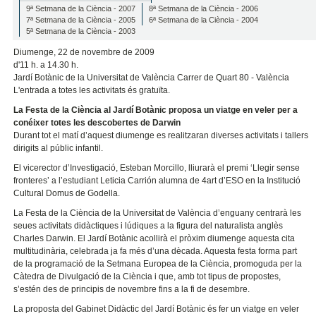
9ª Setmana de la Ciència - 2007
8ª Setmana de la Ciència - 2006
7ª Setmana de la Ciència - 2005
6ª Setmana de la Ciència - 2004
5ª Setmana de la Ciència - 2003
Diumenge, 22 de novembre de 2009
d'11 h. a 14.30 h.
Jardí Botànic de la Universitat de València Carrer de Quart 80 - València
L'entrada a totes les activitats és gratuïta.
La Festa de la Ciència al Jardí Botànic proposa un viatge en veler per a
conéixer totes les descobertes de Darwin
Durant tot el matí d’aquest diumenge es realitzaran diverses activitats i tallers
dirigits al públic infantil.
El vicerector d’Investigació, Esteban Morcillo, lliurarà el premi ‘Llegir sense
fronteres’ a l’estudiant Leticia Carrión alumna de 4art d’ESO en la Institució
Cultural Domus de Godella.
La Festa de la Ciència de la Universitat de València d’enguany centrarà les
seues activitats didàctiques i lúdiques a la figura del naturalista anglès
Charles Darwin. El Jardí Botànic acollirà el pròxim diumenge aquesta cita
multitudinària, celebrada ja fa més d’una dècada. Aquesta festa forma part
de la programació de la Setmana Europea de la Ciència, promoguda per la
Càtedra de Divulgació de la Ciència i que, amb tot tipus de propostes,
s’estén des de principis de novembre fins a la fi de desembre.
La proposta del Gabinet Didàctic del Jardí Botànic és fer un viatge en veler