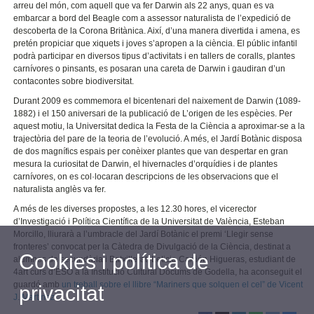
arreu del món, com aquell que va fer Darwin als 22 anys, quan es va
embarcar a bord del Beagle com a assessor naturalista de l’expedició de
descoberta de la Corona Britànica. Així, d’una manera divertida i amena, es
pretén propiciar que xiquets i joves s’apropen a la ciència. El públic infantil
podrà participar en diversos tipus d’activitats i en tallers de coralls, plantes
carnívores o pinsants, es posaran una careta de Darwin i gaudiran d’un
contacontes sobre biodiversitat.
Durant 2009 es commemora el bicentenari del naixement de Darwin (1089-
1882) i el 150 aniversari de la publicació de L’origen de les espècies. Per
aquest motiu, la Universitat dedica la Festa de la Ciència a aproximar-se a la
trajectòria del pare de la teoria de l’evolució. A més, el Jardí Botànic disposa
de dos magnífics espais per conèixer plantes que van despertar en gran
mesura la curiositat de Darwin, el hivernacles d’orquídies i de plantes
carnívores, on es col·locaran descripcions de les observacions que el
naturalista anglès va fer.
A més de les diverses propostes, a les 12.30 hores, el vicerector
d’Investigació i Política Científica de la Universitat de València, Esteban
Morcillo, lliurarà a l’umbracle del Jardí Botànic el premi ‘Llegir sense
fronteres’ convocat per la Càtedra de Divulgació de la Ciència, destinat a
Cookies i política de
alumnes de secundària i Batxillerat. Leticia Carrión Higueras, estudiant de
4art curs d’ESO a la Institució Cultural Docums de Godella, ha aconseguit el
guardó amb
un treball sobre el llibre “Mariners que solquen el cel” de Vicent
privacitat
J. Martínez.