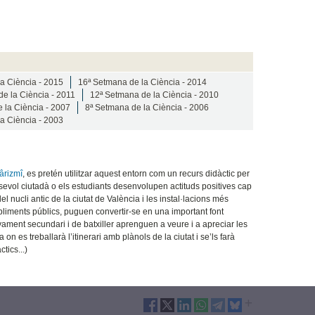
a Ciència - 2015
16ª Setmana de la Ciència - 2014
e la Ciència - 2011
12ª Setmana de la Ciència - 2010
 la Ciència - 2007
8ª Setmana de la Ciència - 2006
a Ciència - 2003
ârizmî
, es pretén utilitzar aquest entorn com un recurs didàctic per
sevol ciutadà o els estudiants desenvolupen actituds positives cap
l nucli antic de la ciutat de València i les instal·lacions més
bliments públics, puguen convertir-se en una important font
enyament secundari i de batxiller aprenguen a veure i a apreciar les
 es treballarà l’itinerari amb plànols de la ciutat i se’ls farà
tics...)