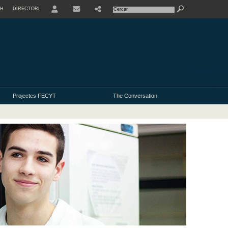
SH
DIRECTORI
USER
Projectes FECYT
The Conversation