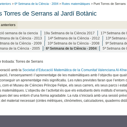
anteriors
>
6ª Setmana de la Ciència - 2004
>
Rutes matemàtiques
> Punt Torres de Serrans
s Torres de Serrans al Jardí Botànic
 anteriors
ció semana de la ciencia
19a Setmana de la Ciència 2017
17ª Setmana de l
tmana de la Ciència - 2013
14ª Setmana de la Ciència - 2012
13ª Setmana d
tmana de la Ciència - 2009
10ª Setmana de la Ciència - 2008
9ª Setmana de
mana de la Ciència - 2005
6ª Setmana de la Ciència - 2004
5ª Setmana de l
e trobada: Torres de Serrans
boració amb la
Societat d’Educació Matemàtica de la Comunitat Valenciana Al-Khw
lgació, l’ensenyament i l’aprenentatge de les matemàtiques amb l’objectiu que qual
aconseguir un aprenentatge més significatiu. Les rutes previstes faran que l’entorn de
 com el Museu de Ciències Príncipe Felipe, els seus carrers, els seus parcs i esta
ts matemàtiques. L’objectiu de l’activitat és que els estudiants dels instituts d’ens
es del seu entorn d’una forma agradable. La ruta s’iniciarà amb una sessió prèvia on
 del material necessari (cintes mètriques, clinòmetres, calculadores, quaderns didàc