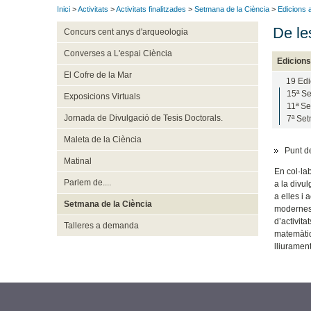
Inici
>
Activitats
>
Activitats finalitzades
>
Setmana de la Ciència
>
Edicions 
De le
Concurs cent anys d'arqueologia
Converses a L'espai Ciència
Edicions
El Cofre de la Mar
19 Edi
15ª Se
Exposicions Virtuals
11ª Se
Jornada de Divulgació de Tesis Doctorals.
7ª Set
Maleta de la Ciència
Punt d
Matinal
En col·la
Parlem de....
a la divu
a elles i 
Setmana de la Ciència
modernes,
d’activita
Talleres a demanda
matemàtiqu
lliurament