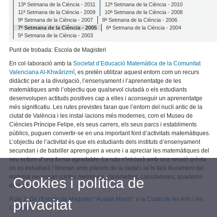
13ª Setmana de la Ciència - 2011
12ª Setmana de la Ciència - 2010
11ª Setmana de la Ciència - 2009
10ª Setmana de la Ciència - 2008
9ª Setmana de la Ciència - 2007
8ª Setmana de la Ciència - 2006
7ª Setmana de la Ciència - 2005
6ª Setmana de la Ciència - 2004
5ª Setmana de la Ciència - 2003
Punt de trobada: Escola de Magisteri
En col·laboració amb la
Societat d’Educació Matemàtica de la Comunitat
Valenciana Al-Khwârizmî
, es pretén utilitzar aquest entorn com un recurs
didàctic per a la divulgació, l’ensenyament i l’aprenentatge de les
matemàtiques amb l’objectiu que qualsevol ciutadà o els estudiants
desenvolupen actituds positives cap a elles i aconseguir un aprenentatge
més significatiu. Les rutes previstes faran que l’entorn del nucli antic de la
ciutat de València i les instal·lacions més modernes, com el Museu de
Ciències Príncipe Felipe, els seus carrers, els seus parcs i establiments
públics, puguen convertir-se en una important font d’activitats matemàtiques.
L’objectiu de l’activitat és que els estudiants dels instituts d’ensenyament
secundari i de batxiller aprenguen a veure i a apreciar les matemàtiques del
seu entorn d’una forma agradable. La ruta s’iniciarà amb una sessió prèvia
on es treballarà l’itinerari amb plànols de la ciutat i se’ls farà lliurament del
material necessari (cintes mètriques, clinòmetres, calculadores, quaderns
Cookies i política de
didàctics...)
Ruta 2: De l'Escola de Magisteri "Ausiàs March" a la Ciutat de les Arts i les
privacitat
Ciències