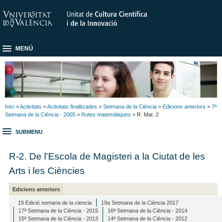
MENÚ
Inici
>
Activitats
>
Activitats finalitzades
>
Setmana de la Ciència
>
Edicions anteriors
>
7ª
Setmana de la Ciència - 2005
>
Rutes matemàtiques
> R. Mat. 2
SUBMENU
R-2. De l'Escola de Magisteri a la Ciutat de les
Arts i les Ciències
Edicions anteriors
19 Edició semana de la ciencia
19a Setmana de la Ciència 2017
17ª Setmana de la Ciència - 2015
16ª Setmana de la Ciència - 2014
15ª Setmana de la Ciència - 2013
14ª Setmana de la Ciència - 2012