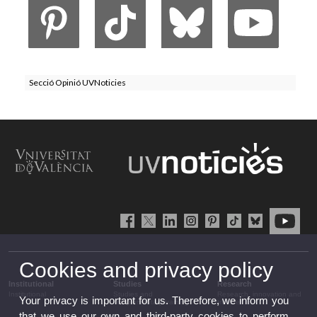
Secció Opinió UVNoticies
Cookies and privacy policy
Institutional
Studies
Research
Institutional
Studies and
Research, innovation and
Your privacy is important for us. Therefore, we inform you
complementary training
transfer
that we use our own and third-party cookies to perform