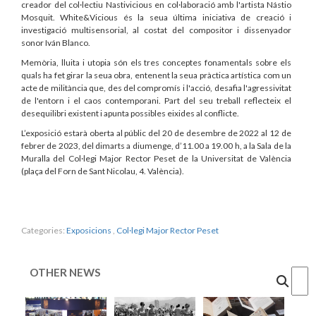
creador del col·lectiu Nastivicious en col·laboració amb l'artista Nástio
Mosquit. White&Vicious és la seua última iniciativa de creació i
investigació multisensorial, al costat del compositor i dissenyador
sonor Iván Blanco.
Memòria, lluita i utopia són els tres conceptes fonamentals sobre els
quals ha fet girar la seua obra, entenent la seua pràctica artística com un
acte de militància que, des del compromís i l'acció, desafia l'agressivitat
de l'entorn i el caos contemporani. Part del seu treball reflecteix el
desequilibri existent i apunta possibles eixides al conflicte.
L’exposició estarà oberta al públic del 20 de desembre de 2022 al 12 de
febrer de 2023, del dimarts a diumenge, d’11.00 a 19.00 h, a la Sala de la
Muralla del Col·legi Major Rector Peset de la Universitat de València
(plaça del Forn de Sant Nicolau, 4. València).
Categories:
Exposicions
,
Col·legi Major Rector Peset
OTHER NEWS
Cercar