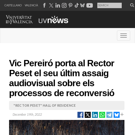
CASTELLANO
VALENCIÀ
Desple
Vic Pereiró porta al Rector
Peset el seu últim assaig
audiovisual sobre els
processos de reconversió
"RECTOR PESET" HALL OF RESIDENCE
December 19th, 2022