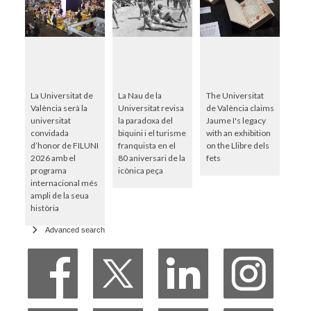
La Universitat de
La Nau de la
The Universitat
València serà la
Universitat revisa
de València claims
universitat
la paradoxa del
Jaume I's legacy
convidada
biquini i el turisme
with an exhibition
d’honor de FILUNI
franquista en el
on the Llibre dels
2026 amb el
80 aniversari de la
fets
programa
icònica peça
internacional més
ampli de la seua
història
Advanced search