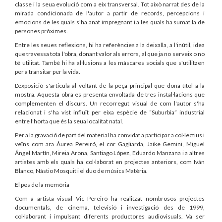
classe i la seua evolució com a eix transversal. Tot això narrat des de la
mirada condicionada de l'autor a partir de records, percepcions i
emocions de les quals s'ha anat impregnant i a les quals ha sumat la de
persones pròximes.
Entre les seues reflexions, hi ha referències a la deixalla, a l'inútil, idea
que travessa tota l'obra, donant valor als errors, al que ja no serveix o no
té utilitat. També hi ha al·lusions a les màscares socials que s'utilitzen
per a transitar per la vida.
L'exposició s'articula al voltant de la peça principal que dona títol a la
mostra. Aquesta obra es presenta envoltada de tres instal·lacions que
complementen el discurs. Un recorregut visual de com l'autor s'ha
relacionat i s'ha vist influït per eixa espècie de “Suburbia” industrial
entre l’horta que és la seua localitat natal.
Per a la gravació de part del material ha convidat a participar a col·lectius i
veïns com ara Áurea Pereiró, el cor Gagliarda, Jaike Gemini, Miguel
Ángel Martín, Mireia Arona, Santiago López, Eduardo Manzana i a altres
artistes amb els quals ha col·laborat en projectes anteriors, com Iván
Blanco, Nástio Mosquit i el duo de músics Matèria.
El pes de la memòria
Com a artista visual Vic Pereiró ha realitzat nombrosos projectes
documentals, de cinema, televisió i investigació des de 1999,
col·laborant i impulsant diferents productores audiovisuals. Va ser