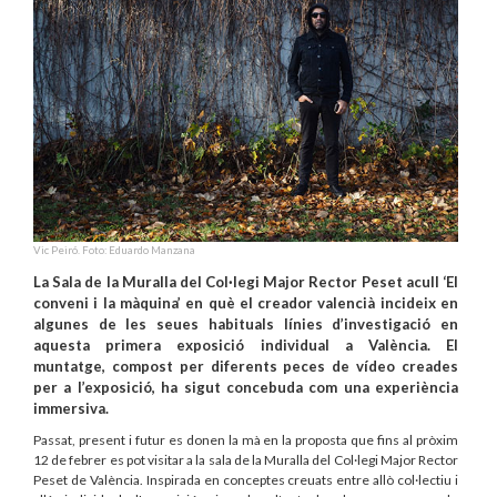
Vic Peiró. Foto: Eduardo Manzana
La Sala de la Muralla del Col·legi Major Rector Peset acull ‘El
conveni i la màquina’ en què el creador valencià incideix en
algunes de les seues habituals línies d’investigació en
aquesta primera exposició individual a València. El
muntatge, compost per diferents peces de vídeo creades
per a l’exposició, ha sigut concebuda com una experiència
immersiva.
Passat, present i futur es donen la mà en la proposta que fins al pròxim
12 de febrer es pot visitar a la sala de la Muralla del Col·legi Major Rector
Peset de València. Inspirada en conceptes creuats entre allò col·lectiu i