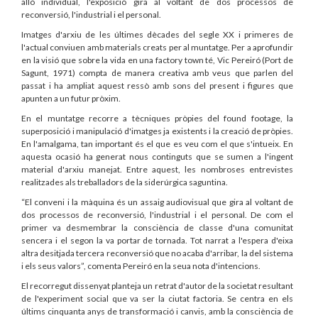
allò individual, l'exposició gira al voltant de dos processos de
reconversió, l'industrial i el personal.
Imatges d'arxiu de les últimes dècades del segle XX i primeres de
l'actual conviuen amb materials creats per al muntatge. Per a aprofundir
en la visió que sobre la vida en una factory town té, Vic Pereiró (Port de
Sagunt, 1971) compta de manera creativa amb veus que parlen del
passat i ha ampliat aquest ressò amb sons del present i figures que
apunten a un futur pròxim.
En el muntatge recorre a tècniques pròpies del found footage, la
superposició i manipulació d'imatges ja existents i la creació de pròpies.
En l'amalgama, tan important és el que es veu com el que s'intueix. En
aquesta ocasió ha generat nous continguts que se sumen a l'ingent
material d'arxiu manejat. Entre aquest, les nombroses entrevistes
realitzades als treballadors de la siderúrgica saguntina.
“El conveni i la màquina és un assaig audiovisual que gira al voltant de
dos processos de reconversió, l'industrial i el personal. De com el
primer va desmembrar la consciència de classe d'una comunitat
sencera i el segon la va portar de tornada. Tot narrat a l'espera d'eixa
altra desitjada tercera reconversió que no acaba d'arribar, la del sistema
i els seus valors”, comenta Pereiró en la seua nota d'intencions.
El recorregut dissenyat planteja un retrat d'autor de la societat resultant
de l'experiment social que va ser la ciutat factoria. Se centra en els
últims cinquanta anys de transformació i canvis, amb la consciència de