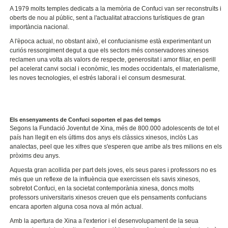
A 1979 molts temples dedicats a la memòria de Confuci van ser reconstruïts i
oberts de nou al públic, sent a l'actualitat atraccions turístiques de gran
importància nacional.
A l'època actual, no obstant això, el confucianisme està experimentant un
curiós ressorgiment degut a que els sectors més conservadores xinesos
reclamen una volta als valors de respecte, generositat i amor filiar, en perill
pel acelerat canvi social i econòmic, les modes occidentals, el materialisme,
les noves tecnologies, el estrés laboral i el consum desmesurat.
Els ensenyaments de Confuci soporten el pas del temps
Segons la Fundació Joventut de Xina, més de 800.000 adolescents de tot el
país han llegit en els últims dos anys els clàssics xinesos, inclòs Las
analectas, peel que les xifres que s'esperen que arribe als tres milions en els
pròxims deu anys.
Aquesta gran acollida per part dels joves, els seus pares i professors no es
més que un reflexe de la influència que exercissen els savis xinesos,
sobretot Confuci, en la societat contemporània xinesa, doncs molts
professors universitaris xinesos creuen que els pensaments confucians
encara aporten alguna cosa nova al món actual.
Amb la apertura de Xina a l'exterior i el desenvolupament de la seua