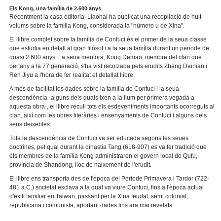
Els Kong, una família de 2.600 anys
Recentment la casa editorial Liaohai ha publicat una recopilació de huit
volums sobre la família Kong, considerada la "número u de Xina".
El llibre complet sobre la família de Confuci és el primer de la seua classe
que estudia en detall al gran filòsof i a la seua família durant un període de
quasi 2.600 anys. La seua mentora, Kong Demao, membre del clan que
pertany a la 77 generació, s'ha vist recolzada pels erudits Zhang Dainian i
Ren Jiyu a l'hora de fer realitat el detallat llibre.
A més de facilitat les dades sobre la família de Confuci i la seua
descendència -alguns dels quals ixen a la llum per primera vegada a
aquesta obra-, el llibre recull tots els esdeveniments importants ocorreguts al
clan, així com les obres literàries i ensenyaments de Confuci i alguns dels
seus deixebles.
Tota la descendència de Confuci va ser educada segons les seues
doctrines, pel qual durant la dinastia Tang (618-907) es va fer tradició que
els membres de la família Kong administraren el govern local de Qufu,
província de Shandong, lloc de naixement de l'erudit.
El llibre ens transporta des de l'època del Període Primavera i Tardor (722-
481 a.C.) societat esclava a la qual va viure Confuci, fins a l'època actual
d'exili familiar en Taiwan, passant per la Xina feudal, semi colonial,
republicana i comunista, aportant dades fins ara mai revelats.