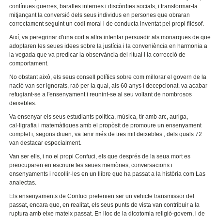
contínues guerres, baralles internes i discòrdies socials, i transformar-la
mitjançant la conversió dels seus individus en persones que obraran
correctament seguint un codi moral i de conducta inventat pel propi filòsof.
Així, va peregrinar d'una cort a altra intentar persuadir als monarques de que
adoptaren les seues idees sobre la justícia i la conveniència en harmonia a
la vegada que va predicar la observància del ritual i la correcció de
comportament.
No obstant això, els seus consell polítics sobre com millorar el govern de la
nació van ser ignorats, raó per la qual, als 60 anys i decepcionat, va acabar
refugiant-se a l'ensenyament i reunint-se al seu voltant de nombrosos
deixebles.
Va ensenyar els seus estudiants política, música, tir amb arc, auriga,
cal·ligrafia i matemàtiques amb el propòsit de promoure un ensenyament
complet i, segons diuen, va tenir més de tres mil deixebles , dels quals 72
van destacar especialment.
Van ser ells, i no el propi Confuci, els que després de la seua mort es
preocuparen en escriure les seues memòries, conversacions i
ensenyaments i recollir-les en un llibre que ha passat a la història com Las
analectas.
Els ensenyaments de Confuci pretenien ser un vehicle transmissor del
passat, encara que, en realitat, els seus punts de vista van contribuir a la
ruptura amb eixe mateix passat. En lloc de la dicotomia religió-govern, i de