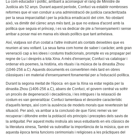
Lu com educador i polític, arribant a aconseguir el rang de Ministre de
Justícia als 52 anys. Durant aquest període, Confuci va establir nombroses
reformes que el van conduir a una administració de justícia caracteritzada
per la seua imparcialitat i per la pràctica erradicació del crim. No obstant
això, va dimitir del càrrec anys més tard, ja que no estava d'acord amb la
política que seguia el príncep, i es va dedicar de ple a l'ensenyament i sense
arribar a posar mai en marxa els ideals polítics que tant anhelava.
Així, viatjava sol d'un costat a l'altre instruint als contats deixebles que es
reunien al seu voltant. La seua fama com home de saber i caràcter, amb gran
veneració cap a les idees i costums tradicionals, prompte es va propagar pel
regne de Lu i després a tota Xina. A més d'ensenyar, Confuci va catalogar i
ordenar els poemes, la història, els rituals i la música de la dinastia Zhou
(1046-256 a.C). Aquests documents es convertirien més tard en obres
clàssiques i en material d'ensenyament fonamental per a l'educació política.
Durant la segona meitat de l'època en que la Xina va estar regida per la
dinastia Zhou (1406-256 a.C), abans de Confuci, el govern central va sofrir
un procés de degeneració i decadència, i les intrigues i la relaxació de
costum es van generalitzar. Confuci lamentava el desordre característic
d'aquells temps, així com la ausència de models morals que revertessin tal
situació. Per això, va arribar a la conclusió de que l'únic remei va ser
recuperar i difondre entre la població els principis i preceptes dels savis de
la antiguitat. Per aquest motiu instruïa als seus estudiants en els clàssics de
la literatura xinesa, També va subratllar la importància de la música, que en
aquesta època tenia funcions cerimonials i religioses a les pràctiques del