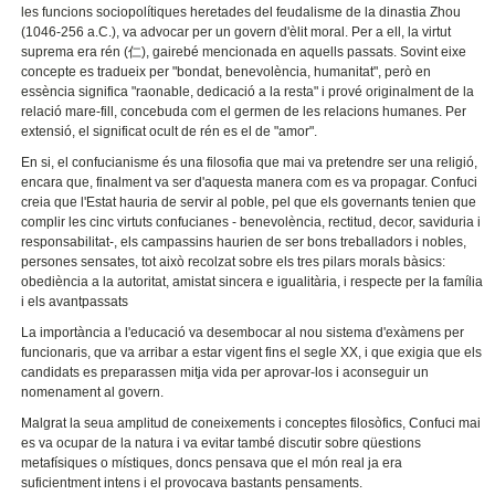
les funcions sociopolítiques heretades del feudalisme de la dinastia Zhou
(1046-256 a.C.), va advocar per un govern d'èlit moral. Per a ell, la virtut
suprema era rén (仁), gairebé mencionada en aquells passats. Sovint eixe
concepte es tradueix per "bondat, benevolència, humanitat", però en
essència significa "raonable, dedicació a la resta" i prové originalment de la
relació mare-fill, concebuda com el germen de les relacions humanes. Per
extensió, el significat ocult de rén es el de "amor".
En si, el confucianisme és una filosofia que mai va pretendre ser una religió,
encara que, finalment va ser d'aquesta manera com es va propagar. Confuci
creia que l'Estat hauria de servir al poble, pel que els governants tenien que
complir les cinc virtuts confucianes - benevolència, rectitud, decor, saviduria i
responsabilitat-, els campassins haurien de ser bons treballadors i nobles,
persones sensates, tot això recolzat sobre els tres pilars morals bàsics:
obediència a la autoritat, amistat sincera e igualitària, i respecte per la família
i els avantpassats
La importància a l'educació va desembocar al nou sistema d'exàmens per
funcionaris, que va arribar a estar vigent fins el segle XX, i que exigia que els
candidats es preparassen mitja vida per aprovar-los i aconseguir un
nomenament al govern.
Malgrat la seua amplitud de coneixements i conceptes filosòfics, Confuci mai
es va ocupar de la natura i va evitar també discutir sobre qüestions
metafísiques o místiques, doncs pensava que el món real ja era
suficientment intens i el provocava bastants pensaments.