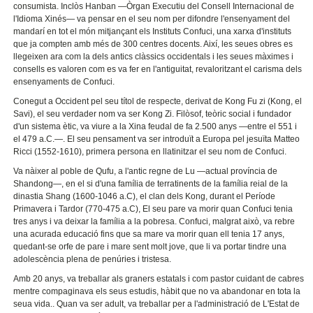
consumista. Inclòs Hanban —Òrgan Executiu del Consell Internacional de
l'Idioma Xinés— va pensar en el seu nom per difondre l'ensenyament del
mandarí en tot el món mitjançant els Instituts Confuci, una xarxa d'instituts
que ja compten amb més de 300 centres docents. Així, les seues obres es
llegeixen ara com la dels antics clàssics occidentals i les seues màximes i
consells es valoren com es va fer en l'antiguitat, revaloritzant el carisma dels
ensenyaments de Confuci.
Conegut a Occident pel seu títol de respecte, derivat de Kong Fu zi (Kong, el
Savi), el seu verdader nom va ser Kong Zi. Filòsof, teòric social i fundador
d'un sistema ètic, va viure a la Xina feudal de fa 2.500 anys —entre el 551 i
el 479 a.C.—. El seu pensament va ser introduït a Europa pel jesuïta Matteo
Ricci (1552-1610), primera persona en llatinitzar el seu nom de Confuci.
Va nàixer al poble de Qufu, a l'antic regne de Lu —actual província de
Shandong—, en el si d'una família de terratinents de la família reial de la
dinastia Shang (1600-1046 a.C), el clan dels Kong, durant el Període
Primavera i Tardor (770-475 a.C), El seu pare va morir quan Confuci tenia
tres anys i va deixar la família a la pobresa. Confuci, malgrat això, va rebre
una acurada educació fins que sa mare va morir quan ell tenia 17 anys,
quedant-se orfe de pare i mare sent molt jove, que li va portar tindre una
adolescència plena de penúries i tristesa.
Amb 20 anys, va treballar als graners estatals i com pastor cuidant de cabres
mentre compaginava els seus estudis, hàbit que no va abandonar en tota la
seua vida.. Quan va ser adult, va treballar per a l'administració de L'Estat de