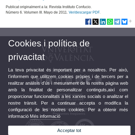
Publicat originalment a la: Revista Instituto Confucio.
Número 6. Volumen III. Mayo de 2011.
Ver/descargar PDF
.
Cookies i política de
privacitat
La teva privacitat és important per a nosaltres. Per això,
Institut Confuci
t'informem que utilitzem cookies pròpies i de tercers per a
realitzar anàlisis d'ús i mesurament de la nostra pàgina web
amb la finalitat de personalitzar continguts,així com
Secretaria virtual
proporcionar funcionalitats a les xarxes socials o analitzar el
Horari dels cursos
nostre trànsit. Per a continuar accepta o modifica la
Confuciteca
configuració de les nostres cookies. Per a obtenir més
Instituts Confuci de Iberoamèrica
Preguntes freqüents
informació
Més informació
Acceptar tot