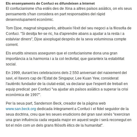
Els ensenyaments de Confuci es difundeixen a Internet
El confucianisme s'ha estés des de Xina a altres països asiàtics, on els seus
pensaments s'han considera en part responsables del ràpid
desenvolupament econòmic.
Tom Djoe, magnat singapurès, atribueix l'èxit del seu negoci a la filosofia de
Confuci. "Si desitja fer-se ric, ha d'aprendre abans a ajudar a la resta i a
estalviar diners", Djoe aixoplugat després de la seva voluminosa compte
corrent.
Els erudits xinesos asseguren que el confucianisme dona una gran
importància a la harmonia i a la col·lectivitat, que garanteix la estabilitat
social.
En 1999, durant les celebracions dels 2.550 aniversari del naixement del
savi, el llavors cap de l'Estat de Singapur, Lee Kuan Yew, considerat
l'autèntic fundador de la ciutat-estat, va declarar que l'esperit de treball en
equip predicat per Confuci "va ajudar als països asiàtics a superar la crisi
econòmica de 1997".
Per la seua part, Sanderson Beck, creador de la pàgina web
www.san.beck.org
dedicada íntegrament a Confuci i el fidel seguidor de la
seua doctrina, creu que les seues erudicions del gran savi xinés "exerciran
una gran influència cada vegada major en aquest segle i serà reconegut en
tot el món com un dels grans filòsofs ètics de la humanitat".