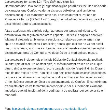
Las analectes
(en xinés Lún Yŭ o 论语, que significa
literalment “discussió sobre [el significat de] las paraules”) recullen una sèrie
de xarrades que Confuci va donar als seus deixebles, així també les
discussions que va mantindre amb ells. Escrites durant el Període de
Primavera i Tardor (722-481 a.C.), seguix tenint influència avui en dia entre
els xinesos i alguns països asiàtics.
A
Las analectes
, els capítols estan agrupats per temes individuals. No
obstant això, no seguixen cap ordre especial. De fet, els capítols pareixen
totalment aleatoris amb temes a seccions correlatives que no tenen cap
tipus de relació entre elles. Pareix clar, doncs, que el llibre no va ser escrit
per un únic autor, sinó que és obra de diversos deixebles que van recopilar
els ensenyaments de Confuci anys després de la mort del seu mestre.
Las analectes
inclouen els principis bàsics de Confuci: decència, rectitud,
lleialtat i pietat filial. No obstant això, el més important d'elles no és el que
diuen, sinó això que no diuen, recurs característic de l'espèrit xinés. Durant
més de dos milers d'anys, han sigut part dels estudis de les escoles xineses,
ja que es considerava que cap home podria arribar a un bon nivell moral i
d'intel·ligència sense conèixer els ensenyaments de Confuci. El coneiximent
d'aquesta obra es va fer també imprescindible per a superar els exàmens
imperials que tot funcionari de la cort hauria de realitzar per convertir-se en
mandarí.
Font:
http://confuciomag.com/ensenanzas-de-confucio-filosofo