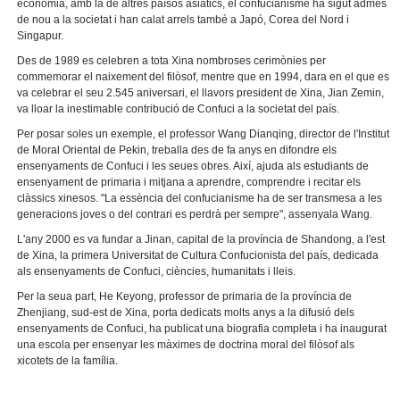
economia, amb la de altres països asiàtics, el confucianisme ha sigut admès
de nou a la societat i han calat arrels també a Japó, Corea del Nord i
Singapur.
Des de 1989 es celebren a tota Xina nombroses cerimònies per
commemorar el naixement del filòsof, mentre que en 1994, dara en el que es
va celebrar el seu 2.545 aniversari, el llavors president de Xina, Jian Zemin,
va lloar la inestimable contribució de Confuci a la societat del país.
Per posar soles un exemple, el professor Wang Dianqing, director de l'Institut
de Moral Oriental de Pekin, treballa des de fa anys en difondre els
ensenyaments de Confuci i les seues obres. Així, ajuda als estudiants de
ensenyament de primaria i mitjana a aprendre, comprendre i recitar els
clàssics xinesos. "La essència del confucianisme ha de ser transmesa a les
generacions joves o del contrari es perdrà per sempre", assenyala Wang.
L'any 2000 es va fundar a Jinan, capital de la província de Shandong, a l'est
de Xina, la primera Universitat de Cultura Confucionista del país, dedicada
als ensenyaments de Confuci, ciències, humanitats i lleis.
Per la seua part, He Keyong, professor de primaria de la província de
Zhenjiang, sud-est de Xina, porta dedicats molts anys a la difusió dels
ensenyaments de Confuci, ha publicat una biografia completa i ha inaugurat
una escola per ensenyar les màximes de doctrina moral del filòsof als
xicotets de la família.