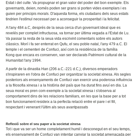
Estat i del culte. Va propugnar el gran valor del poder del bon exemple. Els
governants, deien, només poden ser grans si porten vides exemplars i es
guien per principis morals. D'aquesta forma, els ciutadans dels seus estats
tindrien l'estímul necessari per a aconseguir la prosperitat i la felicitat.
A l'any 484 a.C, després de la seua cerca d'un governant ideal que es
revelés per complet infructuosa, va tornar per última vegada a l'Estat de Lu.
Va passar la resta de la seua vida escrivint comentaris sobre els autors
clàssics. Morí i fa ser enterrat en Qufu, el seu poble natal, l'any 479 a.C. El
temple i el cementeri de Confuci, així com la residència de la família
Kong que encara es conserven, van ser declarats Patrimoni cultural de la
Humanitat l'any 1994.
A partir de la dinastia Han (206 a.C.-221 d.C,), diversos emperadors
s'inspiraren en l'obra de Confuci per organitzar la societat xinesa. Als segles
posteriors als ensenyaments de Confuci van exercir una poderosa influència
a la filosofia xinesa i a la història del país que ha durat fins avuí en dia. La
seua moral es pren com exemple a la societat xinesa i s'observa al
comportament dins de les relacions familiars, en les que la base per a tot
bon funcionament resideix a la perfecta relació entre el pare i el fill,
respectant i venerant l'últim als seus avantpassats
Reflexió sobre el seu paper a la societat xinesa
Tot i que va ser un home completament humil i desconegut en el seu temps,
els ensenyament de Confuci van intentar canviar la societat amenaçada per