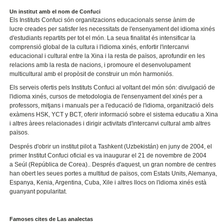
Un institut amb el nom de Confuci
Els Instituts Confuci són organitzacions educacionals sense ànim de
lucre creades per satisfer les necessitats de l'ensenyament del idioma xinés
d'estudiants repartits per tot el món. La seua finalitat és intensificar la
comprensió global de la cultura i l'idioma xinés, enfortir l'intercanvi
educacional i cultural entre la Xina i la resta de països, aprofundir en les
relacions amb la resta de nacions, i promoure el desenvolupament
multicultural amb el propòsit de construir un món harmoniós.
Els serveis ofertis pels Instituts Confuci al voltant del món són: divulgació de
l'idioma xinés, cursos de metodologia de l'ensenyament del xinés per a
professors, mitjans i manuals per a l'educació de l'idioma, organització dels
exàmens HSK, YCT y BCT, oferir informació sobre el sistema educatiu a Xina
i altres àrees relacionades i dirigir activitats d'intercanvi cultural amb altres
països.
Després d'obrir un institut pilot a Tashkent (Uzbekistán) en juny de 2004, el
primer Institut Confuci oficial es va inaugurar el 21 de novembre de 2004
a Seúl (República de Corea).. Després d'aquest, un gran nombre de centres
han obert les seues portes a multitud de països, com Estats Units, Alemanya,
Espanya, Kenia, Argentina, Cuba, Xile i altres llocs on l'idioma xinés està
guanyant popularitat.
Famoses cites de Las analectas