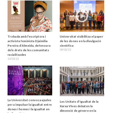
Trobada amb l’escriptora i
Universitat visibilitza el paper
activista feminista Djaimilia
de les dones en la divulgació
Pereira d’Almeida, defensora
científica
09/02/23
dels drets de les comunitats
racialitzades
10/03/23
La Universitat convoca ajudes
Les Unitats d’Igualtat de la
per a impulsar la igualtat entre
Xarxa Vives debaten la
dones i homes i la igualtat en
dimensió de gènere en la