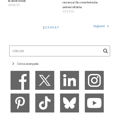
la diversitat
recerca i la convivència
20/01/23
universitària
13/12/22
Següent
1
2
3
4
5
6
7
Cercar
Cerca avançada