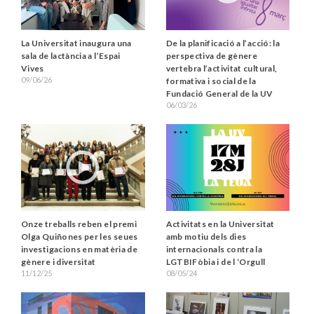
De la planificació a l’acció: la
La Universitat inaugura una
perspectiva de gènere
sala de lactància a l’Espai
vertebra l’activitat cultural,
Vives
09/06/26
formativa i social de la
Fundació General de la UV
06/03/26
Activitats en la Universitat
Onze treballs reben el premi
amb motiu dels dies
Olga Quiñones per les seues
internacionals contra la
investigacions en matèria de
LGTBIFòbia i de l ‘Orgull
gènere i diversitat
08/05/24
11/12/25