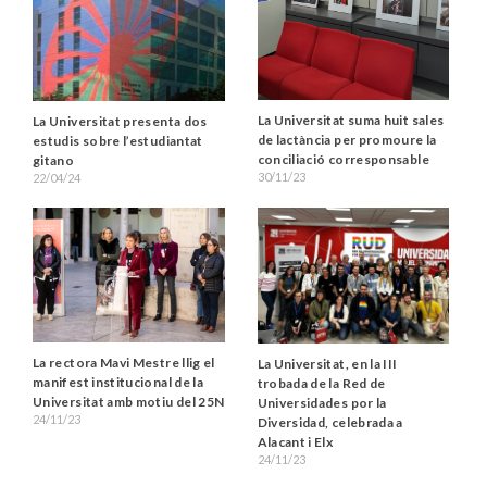
La Universitat suma huit sales
La Universitat presenta dos
de lactància per promoure la
estudis sobre l’estudiantat
conciliació corresponsable
gitano
30/11/23
22/04/24
La rectora Mavi Mestre llig el
La Universitat, en la III
manifest institucional de la
trobada de la Red de
Universitat amb motiu del 25N
Universidades por la
24/11/23
Diversidad, celebrada a
Alacant i Elx
24/11/23