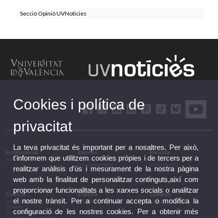
Secció Opinió UVNoticies
Cookies i política de
privacitat
La teva privacitat és important per a nosaltres. Per això,
Institucional
Estudis
Recerca
t'informem que utilitzem cookies pròpies i de tercers per a
Institucional
Estudis i formació
Recerca, innovació i
complementària
transferència
realitzar anàlisis d'ús i mesurament de la nostra pàgina
web amb la finalitat de personalitzar continguts,així com
proporcionar funcionalitats a les xarxes socials o analitzar
Cultura
Esports
Campus
el nostre trànsit. Per a continuar accepta o modifica la
Arts escèniques
Esports
Campus
Cinema
configuració de les nostres cookies. Per a obtenir més
Conferències i debats
Congressos i jornades