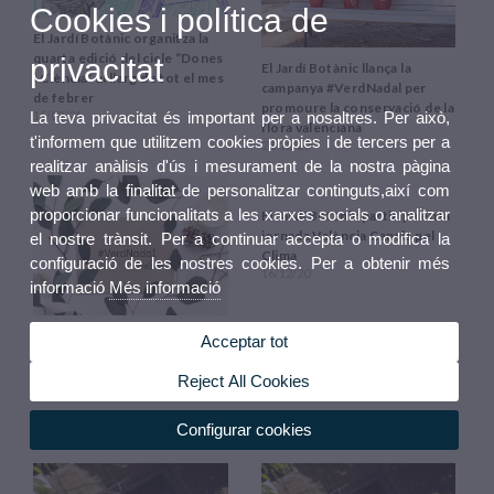
Cookies i política de
El Jardí Botànic organitza la
quarta edició del cicle “Dones
privacitat
El Jardí Botànic llança la
i Ciència” al llarg de tot el mes
campanya #VerdNadal per
de febrer
promoure la conservació de la
15/02/21
La teva privacitat és important per a nosaltres. Per això,
flora valenciana
t'informem que utilitzem cookies pròpies i de tercers per a
28/12/20
realitzar anàlisis d'ús i mesurament de la nostra pàgina
web amb la finalitat de personalitzar continguts,així com
proporcionar funcionalitats a les xarxes socials o analitzar
el nostre trànsit. Per a continuar accepta o modifica la
configuració de les nostres cookies. Per a obtenir més
informació
Més informació
Aplega al Botànic #VerdNadal,
Acceptar tot
El Jardí Botànic participa en la
la campanya del Jardí perquè
jornada València Canvia pel
les vostres festes estiguen
Reject All Cookies
Clima
envoltades del nostre color
16/12/20
preferit
Configurar cookies
17/12/20