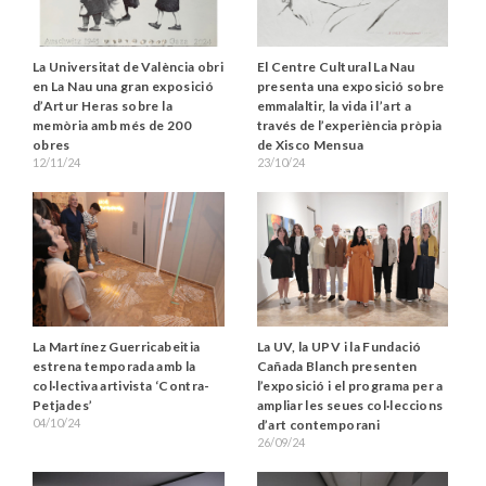
La Universitat de València obri
El Centre Cultural La Nau
en La Nau una gran exposició
presenta una exposició sobre
d’Artur Heras sobre la
emmalaltir, la vida i l’art a
memòria amb més de 200
través de l’experiència pròpia
obres
de Xisco Mensua
12/11/24
23/10/24
La Martínez Guerricabeitia
La UV, la UPV i la Fundació
estrena temporada amb la
Cañada Blanch presenten
col·lectiva artivista ‘Contra-
l’exposició i el programa per a
Petjades’
ampliar les seues col·leccions
04/10/24
d’art contemporani
26/09/24