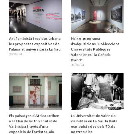
Art feminista i residus urbans:
Naix el programa
les propostes expositives de
d'adquisicions ‘Col·leccions
l'alumnat universitari a La Nau
Universitats Públiques
20/09/24
Valencianes i la Cañada
Blanch’
31/07/24
Els paisatges d’Àfrica arriben
La Universitat de València
a La Nau de la Universitat de
visibilitza en La Nau la lluita
València a través d’una
ecologista des dels 70 als
exposició de l’artista Calo
nostres dies