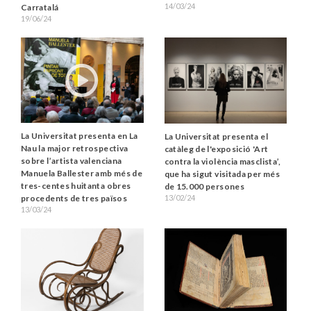
14/03/24
Carratalá
19/06/24
La Universitat presenta en La
La Universitat presenta el
Nau la major retrospectiva
catàleg de l'exposició 'Art
sobre l’artista valenciana
contra la violència masclista’,
Manuela Ballester amb més de
que ha sigut visitada per més
tres-centes huitanta obres
de 15.000 persones
13/02/24
procedents de tres països
13/03/24