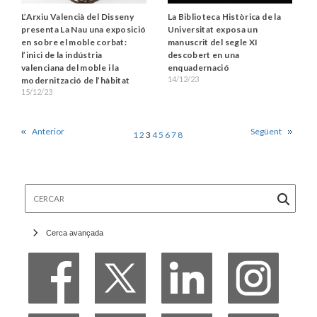
L’Arxiu Valencià del Disseny
La Biblioteca Històrica de la
presenta La Nau una exposició
Universitat exposa un
en sobre el moble corbat:
manuscrit del segle XI
l’inici de la indústria
descobert en una
valenciana del moble i la
enquadernació
14/12/23
modernització de l’hàbitat
15/12/23
Anterior
Següent
1
2
3
4
5
6
7
8
Cercar
Cerca avançada