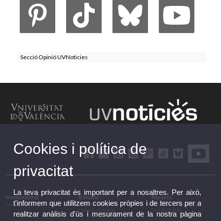
Secció Opinió UVNoticies
Cookies i política de
privacitat
La teva privacitat és important per a nosaltres. Per això,
Institucional
Estudis
Recerca
t'informem que utilitzem cookies pròpies i de tercers per a
Institucional
Estudis i formació
Recerca, innovació i
complementària
transferència
realitzar anàlisis d'ús i mesurament de la nostra pàgina