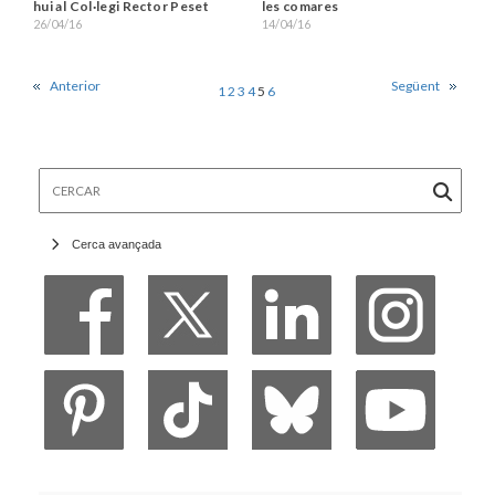
hui al Col·legi Rector Peset
les comares
26/04/16
14/04/16
Anterior
Següent
1
2
3
4
5
6
Cercar
Cerca avançada