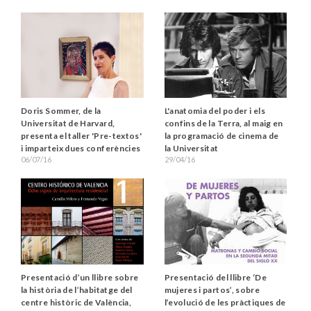
Doris Sommer, de la
L'anatomia del poder i els
Universitat de Harvard,
confins de la Terra, al maig en
presenta el taller 'Pre-textos'
la programació de cinema de
i imparteix dues conferències
la Universitat
06/07/16
29/04/16
Presentació d’un llibre sobre
Presentació del llibre ‘De
la història de l’habitatge del
mujeres i partos’, sobre
centre històric de València,
l’evolució de les pràctiques de