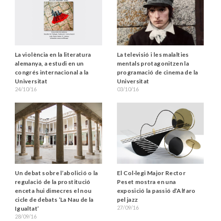
La violència en la literatura
La televisió i les malalties
alemanya, a estudi en un
mentals protagonitzen la
congrés internacional a la
programació de cinema de la
Universitat
Universitat
24/10/16
03/10/16
Un debat sobre l’abolició o la
El Col·legi Major Rector
regulació de la prostitució
Peset mostra en una
enceta hui dimecres el nou
exposició la passió d’Alfaro
cicle de debats ‘La Nau de la
pel jazz
27/09/16
Igualtat’
28/09/16