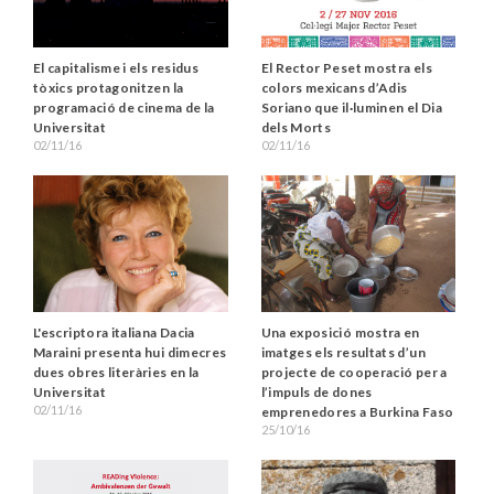
El capitalisme i els residus
El Rector Peset mostra els
tòxics protagonitzen la
colors mexicans d’Adis
programació de cinema de la
Soriano que il·luminen el Dia
Universitat
dels Morts
02/11/16
02/11/16
L'escriptora italiana Dacia
Una exposició mostra en
Maraini presenta hui dimecres
imatges els resultats d’un
dues obres literàries en la
projecte de cooperació per a
Universitat
l’impuls de dones
02/11/16
emprenedores a Burkina Faso
25/10/16