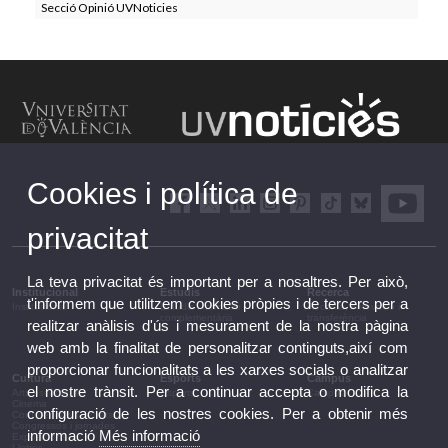
Secció Opinió UVNoticies
Cookies i política de
privacitat
La teva privacitat és important per a nosaltres. Per això,
Institucional
Estudis
Recerca
t'informem que utilitzem cookies pròpies i de tercers per a
Institucional
Estudis i formació
Recerca, innovació i
complementària
transferència
realitzar anàlisis d'ús i mesurament de la nostra pàgina
web amb la finalitat de personalitzar continguts,així com
proporcionar funcionalitats a les xarxes socials o analitzar
Cultura
Esports
Campus
el nostre trànsit. Per a continuar accepta o modifica la
Arts escèniques
Esports
Campus
Cinema
configuració de les nostres cookies. Per a obtenir més
Conferències i debats
Congressos i jornades
informació
Més informació
Exposicions
Lletres