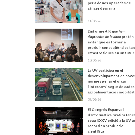
per a dones operades de
càncer de mama
11/06/26
L’informe
Allò que hem
d’aprendre de la dana
pretén
evitar que es tornen a
produir conseqüències tan
catastròfiques en un futur
10/06/26
La UV participa en el
desenvolupament de nove
normes per a reforçar
l’intercanvi segur de dades
agroalimentació i mobilitat
09/06/26
El Congrés Espanyol
d’Informàtica Gràfica tanca
seua XXXV edició a la UV 
rècord en producció
científica