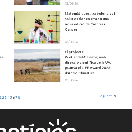
08/06/26
Matemàtiques, turbulències i
salut es donen cita en una
nova edició de Ciència i
Canyes
05/06/26
El projecte
ar
Wetlands4Climate, amb
s
direcció científica de la UV,
guanya el LIFE Award 2026
d’Acció Climàtica
05/06/26
Següent
1
2
3
4
5
6
7
8