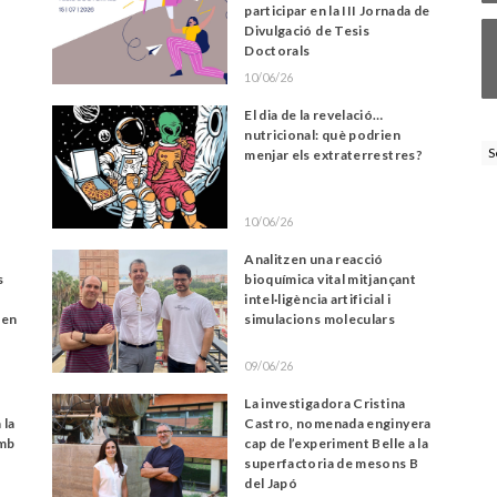
participar en la III Jornada de
Divulgació de Tesis
Doctorals
10/06/26
El dia de la revelació…
nutricional: què podrien
S
menjar els extraterrestres?
10/06/26
Analitzen una reacció
s
bioquímica vital mitjançant
intel·ligència artificial i
 en
simulacions moleculars
09/06/26
La investigadora Cristina
 la
Castro, nomenada enginyera
amb
cap de l’experiment Belle a la
superfactoria de mesons B
del Japó