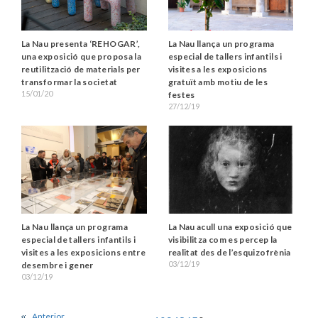
La Nau presenta ‘REHOGAR’,
La Nau llança un programa
una exposició que proposa la
especial de tallers infantils i
reutilització de materials per
visites a les exposicions
transformar la societat
gratuït amb motiu de les
15/01/20
festes
27/12/19
La Nau llança un programa
La Nau acull una exposició que
especial de tallers infantils i
visibilitza com es percep la
visites a les exposicions entre
realitat des de l’esquizofrènia
03/12/19
desembre i gener
03/12/19
Anterior