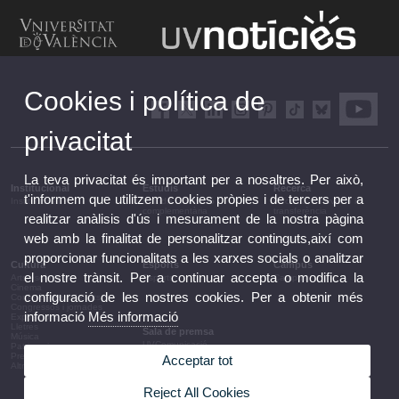
Cookies i política de
privacitat
La teva privacitat és important per a nosaltres. Per això,
Institucional
Estudis
Recerca
t'informem que utilitzem cookies pròpies i de tercers per a
Institucional
Estudis i formació
Recerca, innovació i
complementària
transferència
realitzar anàlisis d'ús i mesurament de la nostra pàgina
web amb la finalitat de personalitzar continguts,així com
proporcionar funcionalitats a les xarxes socials o analitzar
Cultura
Esports
Campus
el nostre trànsit. Per a continuar accepta o modifica la
Arts escèniques
Esports
Campus
Cinema
configuració de les nostres cookies. Per a obtenir més
Conferències i debats
Congressos i jornades
informació
Més informació
Exposicions
Lletres
Sala de premsa
Música
UVComunicació
Patrimoni
Notes de premsa
Premis i convocatòries
Acceptar tot
Agenda de govern
Altres activitats
Acords de govern
La UV en la premsa
Reject All Cookies
Informació corporativa