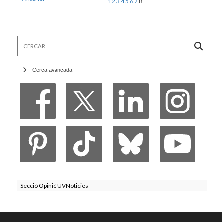
1
2
3
4
5
6
7
8
Cercar
Cerca avançada
Secció Opinió UVNoticies