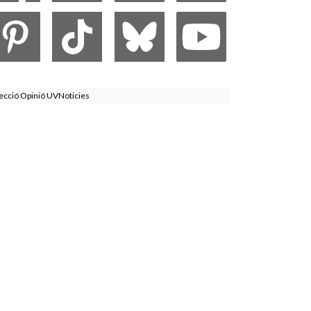
ecció Opinió UVNoticies