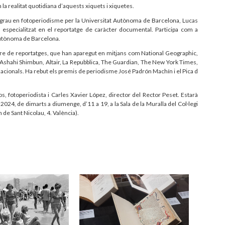
a realitat quotidiana d’aquests xiquets i xiquetes.
ostgrau en fotoperiodisme per la Universitat Autònoma de Barcelona, Lucas
tà especialitzat en el reportatge de caràcter documental. Participa com a
Autònoma de Barcelona.
ombre de reportatges, que han aparegut en mitjans com National Geographic,
 Ashahi Shimbun, Altair, La Repubblica, The Guardian, The New York Times,
ernacionals. Ha rebut els premis de periodisme José Padrón Machín i el Pica d
os, fotoperiodista i Carles Xavier López, director del Rector Peset. Estarà
024, de dimarts a diumenge, d’11 a 19, a la Sala de la Muralla del Col·legi
 de Sant Nicolau, 4. València).