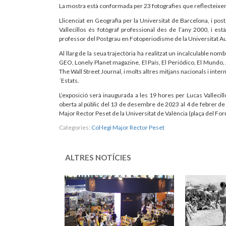
La mostra està conformada per 23 fotografies que reflecteixen l
Llicenciat en Geografia per la Universitat de Barcelona, i p
Vallecillos és fotògraf professional des de l’any 2000, i es
professor del Postgrau en Fotoperiodisme de la Universitat 
Al llarg de la seua trajectòria ha realitzat un incalculable n
GEO, Lonely Planet magazine, El País, El Periódico, El Mundo,
The Wall Street Journal, i molts altres mitjans nacionals i int
´Estats.
L’exposició serà inaugurada a les 19 hores per Lucas Vallecill
oberta al públic del 13 de desembre de 2023 al 4 de febrer de 2
Major Rector Peset de la Universitat de València (plaça del Forn
Categories:
Col·legi Major Rector Peset
ALTRES NOTÍCIES