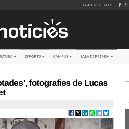
CASTELLANO
ENGLISH
ULTURA
ESPORTS
CAMPUS
SALA DE PREMSA
otades’, fotografies de Lucas
Ce
et