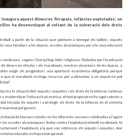
t inaugura aquest dimecres ‘Atrapats, infàncies explotades’, un
cillos ha desenvolupat al voltant de la vulneració dels drets
eball a partir de la situació que pateixen a Senegal els talibés, xiquets
ls seus familiars a les daares, escoles alcoràniques per a la seua educació
 condicions, segons Cherip Diop, líder religiosos i lluitador per l’eradicació
ns de diners en efectiu, i els marabouts, mestres alcorànics de les daaras, a
poden exigir als progenitors una aportació econòmica obligatòria perquè
ra que el marabout no tinga recursos per a alimentar a un xiquet no pot
icitat”.
lació a la situació dels xiquets i xiquetes i els drets de la infància continua
er a modernitzar l’educació alcorànica, el text proposat no ha sigut sotmès a
itat forçada de xiquets i a protegir els drets de la infància en el sistema
ut examinat pel govern.
ació Racial de Nacions Unides en les diferents sessions celebrades a l’agost
 les escoles alcoràniques i lluitar contra l’explotació infantil no obstant, hi
ctament i l’explotació a la que son sotmesos els xiquets i xiquetes. Així
l sistema educatiu no haja estat aprovat.