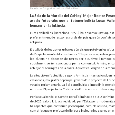
Una de les fotografies de Lucas Vallecillos.
La Sala de la Muralla del Col·legi Major Rector Pese
assaig fotogràfic que el fotoperiodista Lucas Valle
humans en la infància.
Lucas Vallecillos (Barcelona, 1970) ha desenvolupat aquest tr
preferentment de les zones rurals del país que són confiats pe
religiosa.
Els talibés de les zones urbanes són els que pateixen les pitjors
de l’explotació infantil a les daares: “Els pares no aporten ge
les ciutats no disposen de terres per a cultivar, i tampoc 
socialment serien sancionats per la comunitat. A més, enca
rebutjar el seu ingrés en la daara. Aquest és l’origen de la mend
La situació en l’actualitat, segons Amnistia Internacional, en re
estancada, malgrat l’adopció pel govern d’un projecte de llei p
votació parlamentària. La llei contribuiria a impedir la mendic
educatiu. El projecte de Codi de la Infància encara no havia sig
Per la seua banda, el Comitè per a l’Eliminació de la Discrimin
de 2023, valora la tasca realitzada per l’Estat per a modernitzar
ha aspectes que continuen preocupant, com els abusos, maltra
com el fet que el projecte de llei per a incloure les daares en e