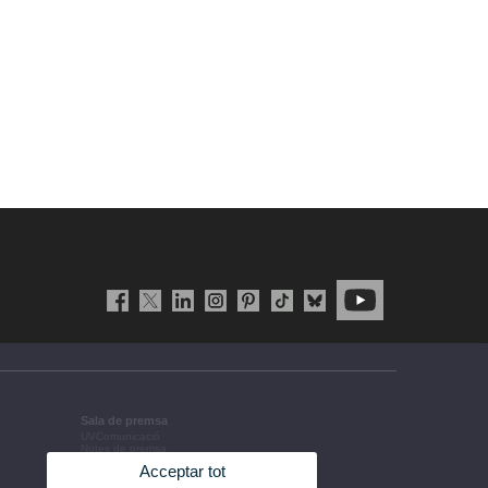
Sala de premsa
UVComunicació
Notes de premsa
Agenda de govern
Acceptar tot
Acords de govern
La UV en la premsa