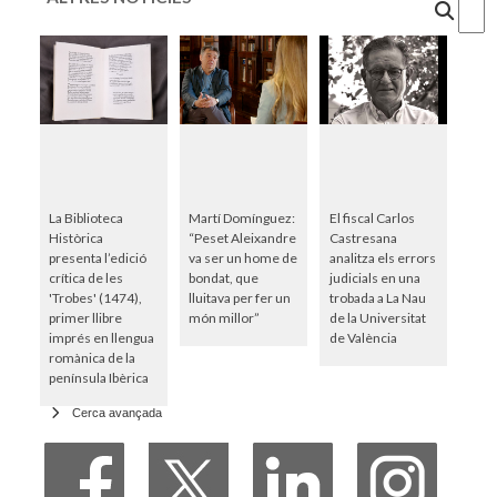
Cercar
La Biblioteca
Martí Domínguez:
El fiscal Carlos
Històrica
“Peset Aleixandre
Castresana
presenta l’edició
va ser un home de
analitza els errors
crítica de les
bondat, que
judicials en una
'Trobes' (1474),
lluitava per fer un
trobada a La Nau
primer llibre
món millor”
de la Universitat
imprés en llengua
de València
romànica de la
península Ibèrica
Cerca avançada