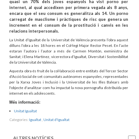
quasi un 70% dels joves espanyols ha vist porno per
internet, al qual accedixen per primera vegada als 8 anys,
encara que el seu consum es generalitza als 14. Un porno
carregat de masclisme i pràctiques de risc que genera un
increment en el consum de la prostitució i canvis en les
relacions interpersonals.
La Unitat d’Igualtat de la Universitat de València presenta l’obra aquest
dilluns l’obra a les 18 hores en el Col·legi Major Rector Peset. En l’acte
estaran l’autora i l’autor a més de Carmen Montón, exministra de
Sanitat; i Elena Martínez, vicerectora d’Igualtat, Diversitat i Sostenibilitat
de la Universitat de València.
Aquesta obra és fruit de la col·laboració entre entitats del Tercer Sector
d'Acció Social de set comunitats autònomes espanyoles, representades
per la Xarxa Joves i Inclusió i la Universitat de les Illes Balears amb
l'objecte d'analitzar com ha impactat la nova pornografia distribuïda per
internet en els adolescents.
Més informació:
Unitat Igualtat
Categories:
Igualtat
,
Unitat d'Igualtat
ALTRES NOTÍCIES