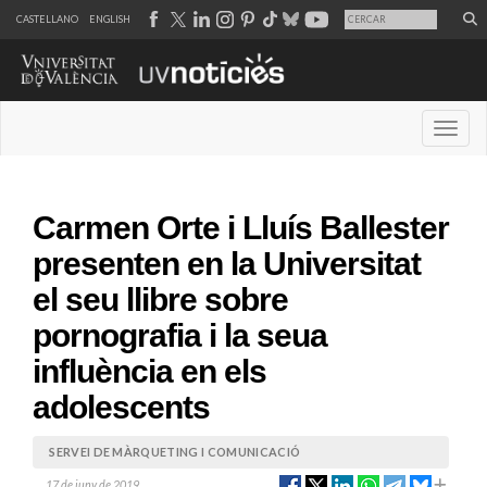
CASTELLANO
ENGLISH
Desple
Carmen Orte i Lluís Ballester
presenten en la Universitat
el seu llibre sobre
pornografia i la seua
influència en els
adolescents
SERVEI DE MÀRQUETING I COMUNICACIÓ
17 de juny de 2019