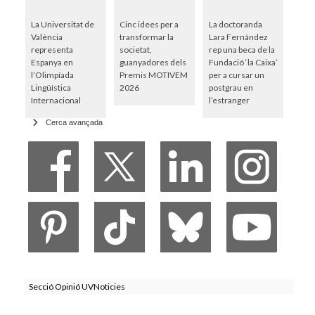
La Universitat de
Cinc idees per a
La doctoranda
València
transformar la
Lara Fernández
representa
societat,
rep una beca de la
Espanya en
guanyadores dels
Fundació ‘la Caixa’
l’Olimpíada
Premis MOTIVEM
per a cursar un
Lingüística
2026
postgrau en
Internacional
l’estranger
Cerca avançada
Secció Opinió UVNoticies