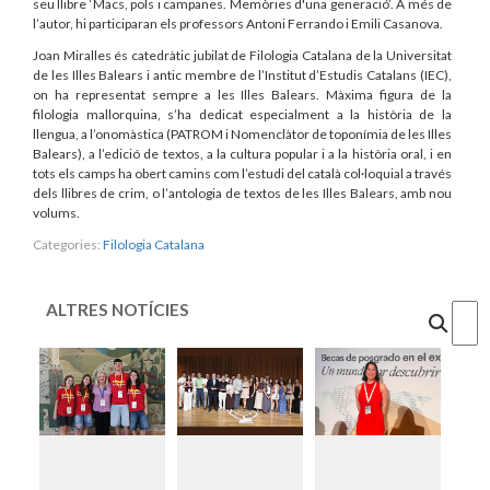
seu llibre ‘Macs, pols i campanes. Memòries d'una generació’. A més de
l’autor, hi participaran els professors Antoni Ferrando i Emili Casanova.
Joan Miralles és catedràtic jubilat de Filologia Catalana de la Universitat
de les Illes Balears i antic membre de l’Institut d’Estudis Catalans (IEC),
on ha representat sempre a les Illes Balears. Màxima figura de la
filologia mallorquina, s’ha dedicat especialment a la història de la
llengua, a l’onomàstica (PATROM i Nomenclàtor de toponímia de les Illes
Balears), a l’edició de textos, a la cultura popular i a la història oral, i en
tots els camps ha obert camins com l’estudi del català col·loquial a través
dels llibres de crim, o l’antologia de textos de les Illes Balears, amb nou
volums.
Categories:
Filologia Catalana
ALTRES NOTÍCIES
Cercar