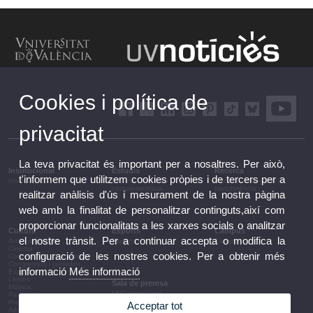
Cookies i política de
privacitat
La teva privacitat és important per a nosaltres. Per això,
Institucional
Estudis
Recerca
t'informem que utilitzem cookies pròpies i de tercers per a
Institucional
Estudis i formació
Recerca, innovació i
complementària
transferència
realitzar anàlisis d'ús i mesurament de la nostra pàgina
web amb la finalitat de personalitzar continguts,així com
proporcionar funcionalitats a les xarxes socials o analitzar
Cultura
Esports
Campus
el nostre trànsit. Per a continuar accepta o modifica la
Arts escèniques
Esports
Campus
Cinema
configuració de les nostres cookies. Per a obtenir més
Conferències i debats
Congressos i jornades
informació
Més informació
Exposicions
Lletres
Sala de premsa
Música
UVComunicació
Patrimoni
Notes de premsa
Premis i convocatòries
Acceptar tot
Agenda de govern
Altres activitats