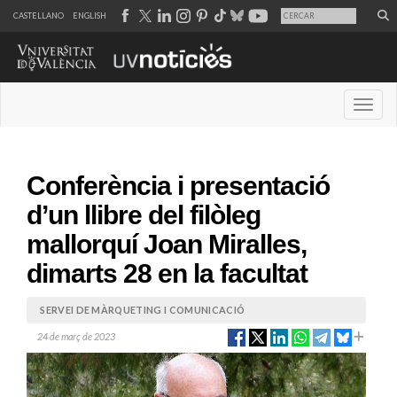
CASTELLANO
ENGLISH
Desple
Conferència i presentació
d’un llibre del filòleg
mallorquí Joan Miralles,
dimarts 28 en la facultat
SERVEI DE MÀRQUETING I COMUNICACIÓ
24 de març de 2023