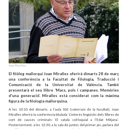
Joan Miralles.
El filòleg mallorquí Joan Miralles oferirà dimarts 28 de març
una conferència a la Facultat de Filologia, Traducció i
Comunicació de la Universitat de València. També
presentarà el seu llibre ‘Macs, pols i campanes. Memòries
d'una generació’. Miralles està considerat com la màxima
figura de la filologia mallorquina.
A les 10:10 del dimarts, a l’aula S02 (soterrani de la facultat), Joan
Miralles oferirà la conferència titulada ‘L’interès lingüístic dels llibres de
cort de causes criminals: El català col·loquial a l’Edat Mitjana’.
Posteriorment, a les 12:30, a la sala de juntes del primer pis, parlarà del