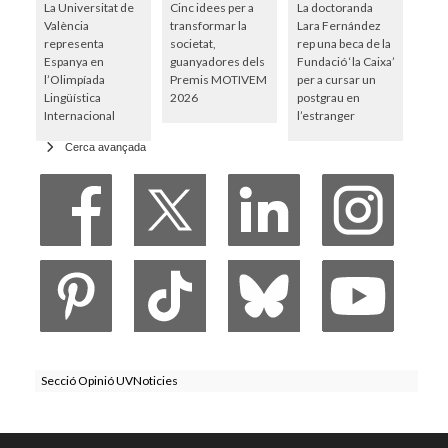
La Universitat de
Cinc idees per a
La doctoranda
València
transformar la
Lara Fernández
representa
societat,
rep una beca de la
Espanya en
guanyadores dels
Fundació ‘la Caixa’
l’Olimpíada
Premis MOTIVEM
per a cursar un
Lingüística
2026
postgrau en
Internacional
l’estranger
Cerca avançada
Secció Opinió UVNoticies