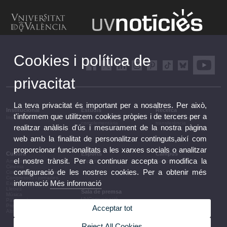
Cookies i política de
privacitat
La teva privacitat és important per a nosaltres. Per això,
Institucional
Estudis
Recerca
t'informem que utilitzem cookies pròpies i de tercers per a
Institucional
Estudis i formació
Recerca, innovació i
complementària
transferència
realitzar anàlisis d'ús i mesurament de la nostra pàgina
web amb la finalitat de personalitzar continguts,així com
proporcionar funcionalitats a les xarxes socials o analitzar
Cultura
Esports
Campus
el nostre trànsit. Per a continuar accepta o modifica la
Arts escèniques
Esports
Campus
Cinema
configuració de les nostres cookies. Per a obtenir més
Conferències i debats
Congressos i jornades
informació
Més informació
Exposicions
Lletres
Sala de premsa
Música
UVComunicació
Patrimoni
Notes de premsa
Premis i convocatòries
Acceptar tot
Agenda de govern
Altres activitats
Acords de govern
La UV en la premsa
Reject All Cookies
Informació corporativa