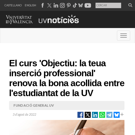
CASTELLANO
ENGLISH
Desple
El curs 'Objectiu: la teua
inserció professional'
renova la bona acollida entre
l'estudiantat de la UV
FUNDACIÓ GENERAL UV
3 d’agost de 2022