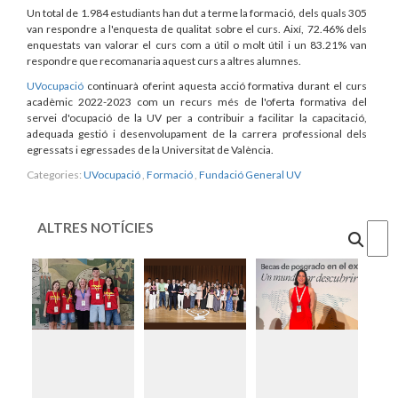
Un total de 1.984 estudiants han dut a terme la formació, dels quals 305
van respondre a l'enquesta de qualitat sobre el curs. Així, 72.46% dels
enquestats van valorar el curs com a útil o molt útil i un 83.21% van
respondre que recomanaria aquest curs a altres alumnes.
UVocupació
continuarà oferint aquesta acció formativa durant el curs
acadèmic 2022-2023 com un recurs més de l'oferta formativa del
servei d'ocupació de la UV per a contribuir a facilitar la capacitació,
adequada gestió i desenvolupament de la carrera professional dels
egressats i egressades de la Universitat de València.
Categories:
UVocupació
,
Formació
,
Fundació General UV
ALTRES NOTÍCIES
Cercar