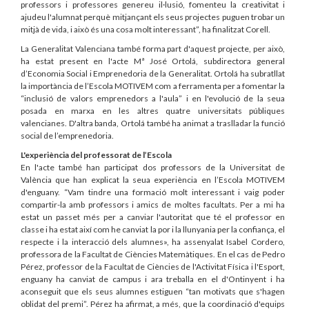
professors i professores genereu il·lusió, fomenteu la creativitat i
ajudeu l'alumnat perquè mitjançant els seus projectes puguen trobar un
mitjà de vida, i això és una cosa molt interessant”, ha finalitzat Corell.
La Generalitat Valenciana també forma part d'aquest projecte, per això,
ha estat present en l'acte Mª José Ortolá, subdirectora general
d’Economia Social i Emprenedoria de la Generalitat. Ortolá ha subratllat
la importància de l’Escola MOTIVEM com a ferramenta per a fomentar la
“inclusió de valors emprenedors a l'aula” i en l'evolució de la seua
posada en marxa en les altres quatre universitats públiques
valencianes. D'altra banda, Ortolá també ha animat a traslladar la funció
social de l’emprenedoria.
L'experiència del professorat de l’Escola
En l'acte també han participat dos professors de la Universitat de
València que han explicat la seua experiència en l’Escola MOTIVEM
d'enguany. “Vam tindre una formació molt interessant i vaig poder
compartir-la amb professors i amics de moltes facultats. Per a mi ha
estat un passet més per a canviar l'autoritat que té el professor en
classe i ha estat així com he canviat la por i la llunyania per la confiança, el
respecte i la interacció dels alumnes», ha assenyalat Isabel Cordero,
professora de la Facultat de Ciències Matemàtiques. En el cas de Pedro
Pérez, professor de la Facultat de Ciències de l'Activitat Física i l'Esport,
enguany ha canviat de campus i ara treballa en el d'Ontinyent i ha
aconseguit que els seus alumnes estiguen “tan motivats que s'hagen
oblidat del premi”. Pérez ha afirmat, a més, que la coordinació d'equips