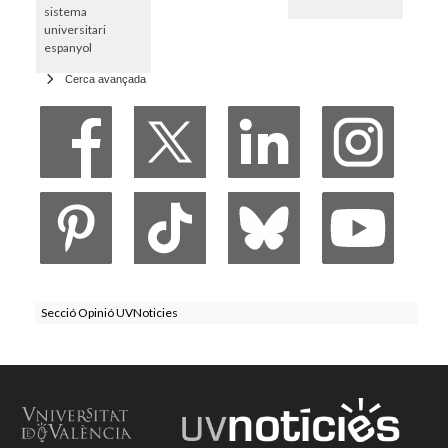
sistema
universitari
espanyol
Cerca avançada
Secció Opinió UVNoticies