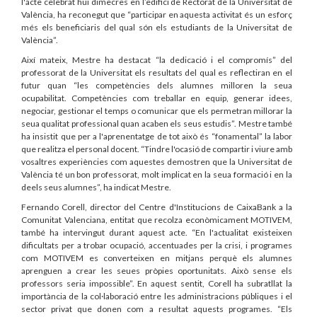
l'acte celebrat hui dimecres en l’edifici de Rectorat de la Universitat de
València, ha reconegut que “participar en aquesta activitat és un esforç
més els beneficiaris del qual són els estudiants de la Universitat de
València”.
Així mateix, Mestre ha destacat “la dedicació i el compromís” del
professorat de la Universitat els resultats del qual es reflectiran en el
futur quan “les competències dels alumnes milloren la seua
ocupabilitat. Competències com treballar en equip, generar idees,
negociar, gestionar el temps o comunicar que els permetran millorar la
seua qualitat professional quan acaben els seus estudis”. Mestre també
ha insistit que per a l'aprenentatge de tot això és “fonamental” la labor
que realitza el personal docent. “Tindre l'ocasió de compartir i viure amb
vosaltres experiències com aquestes demostren que la Universitat de
València té un bon professorat, molt implicat en la seua formació i en la
deels seus alumnes”, ha indicat Mestre.
Fernando Corell, director del Centre d'Institucions de CaixaBank a la
Comunitat Valenciana, entitat que recolza econòmicament MOTIVEM,
també ha intervingut durant aquest acte. “En l'actualitat existeixen
dificultats per a trobar ocupació, accentuades per la crisi, i programes
com MOTIVEM es converteixen en mitjans perquè els alumnes
aprenguen a crear les seues pròpies oportunitats. Això sense els
professors seria impossible”. En aquest sentit, Corell ha subratllat la
importància de la col·laboració entre les administracions públiques i el
sector privat que donen com a resultat aquests programes. “Els