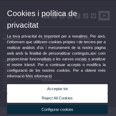
Cookies i política de
privacitat
La teva privacitat és important per a nosaltres. Per això,
Institucional
Estudis
Recerca
t'informem que utilitzem cookies pròpies i de tercers per a
Institucional
Estudis i formació
Recerca, innovació i
complementària
transferència
realitzar anàlisis d'ús i mesurament de la nostra pàgina
web amb la finalitat de personalitzar continguts,així com
proporcionar funcionalitats a les xarxes socials o analitzar
Cultura
Esports
Campus
el nostre trànsit. Per a continuar accepta o modifica la
Arts escèniques
Esports
Campus
Cinema
configuració de les nostres cookies. Per a obtenir més
Conferències i debats
Congressos i jornades
informació
Més informació
Exposicions
Lletres
Sala de premsa
Música
UVComunicació
Patrimoni
Notes de premsa
Premis i convocatòries
Acceptar tot
Agenda de govern
Altres activitats
Acords de govern
La UV en la premsa
Reject All Cookies
Informació corporativa
Configurar cookies
© 2026 UV. - Av. Blasco Ibáñez, 13. 46010 València. Espanya. Tel UV: (+34) 963 86 41 00