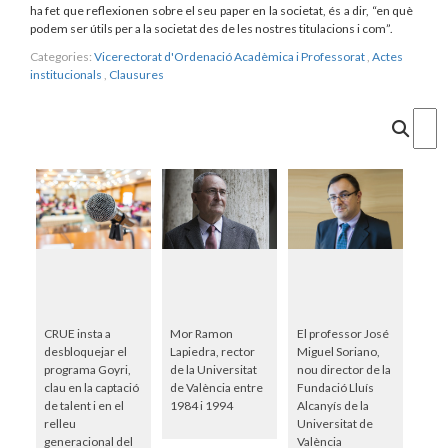
ha fet que reflexionen sobre el seu paper en la societat, és a dir, “en què
podem ser útils per a la societat des de les nostres titulacions i com”.
Categories:
Vicerectorat d'Ordenació Acadèmica i Professorat
,
Actes
institucionals
,
Clausures
Cercar
CRUE insta a
Mor Ramon
El professor José
desbloquejar el
Lapiedra, rector
Miguel Soriano,
programa Goyri,
de la Universitat
nou director de la
clau en la captació
de València entre
Fundació Lluís
de talent i en el
1984 i 1994
Alcanyís de la
relleu
Universitat de
generacional del
València