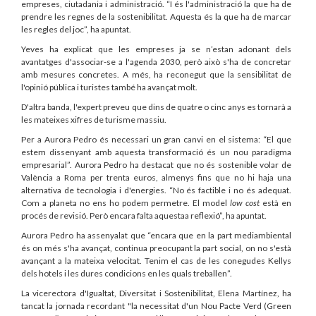
empreses, ciutadania i administració. “I és l'administració la que ha de
prendre les regnes de la sostenibilitat. Aquesta és la que ha de marcar
les regles del joc”, ha apuntat.
Yeves ha explicat que les empreses ja se n’estan adonant dels
avantatges d'associar-se a l'agenda 2030, però això s'ha de concretar
amb mesures concretes. A més, ha reconegut que la sensibilitat de
l'opinió pública i turistes també ha avançat molt.
D'altra banda, l'expert preveu que dins de quatre o cinc anys es tornarà a
les mateixes xifres de turisme massiu.
Per a Aurora Pedro és necessari un gran canvi en el sistema: “El que
estem dissenyant amb aquesta transformació és un nou paradigma
empresarial”. Aurora Pedro ha destacat que no és sostenible volar de
València a Roma per trenta euros, almenys fins que no hi haja una
alternativa de tecnologia i d'energies. “No és factible i no és adequat.
Com a planeta no ens ho podem permetre. El model
low cost
està en
procés de revisió. Però encara falta aquestaa reflexió”, ha apuntat.
Aurora Pedro ha assenyalat que “encara que en la part mediambiental
és on més s'ha avançat, continua preocupant la part social, on no s'està
avançant a la mateixa velocitat. Tenim el cas de les conegudes Kellys
dels hotels i les dures condicions en les quals treballen”.
La vicerectora d'Igualtat, Diversitat i Sostenibilitat, Elena Martínez, ha
tancat la jornada recordant "la necessitat d'un Nou Pacte Verd (Green