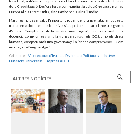
New Deal) autèntic i que pense en el llarg termini que abaste els efectes
de la Globalització. L'esforç ha de ser mundial: la solució no passa només
Europa ni els Estats Units, sinó també per la Xina i l'Índia".
Martínez ha assenyalat l'important paper de la universitat en aquesta
transformació: "des de la universitat podem posar el nostre granet
d'arena. Compteu amb la nostra investigació, compteu amb una
docència compromesa amb la transversalitat i els ODS, amb els drets
humans, compteu amb una governança i aliances compromeses… Som
una peça de l'engranatge."
Categories:
Vicerectorat d'Igualtat, Diversitat i Polítiques Inclusives
,
Fundació Universitat - Empresa ADEIT
Cercar
ALTRES NOTÍCIES