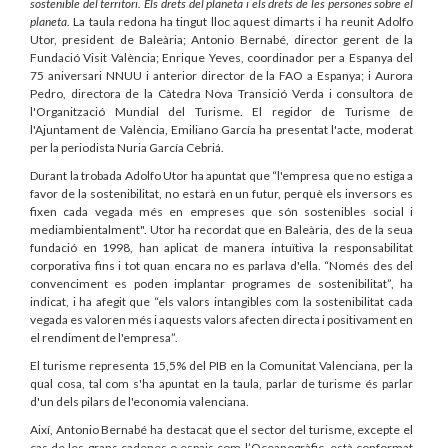
sostenible del territori. Els drets del planeta i els drets de les persones sobre el
planeta
. La taula redona ha tingut lloc aquest dimarts i ha reunit Adolfo
Utor, president de Baleària; Antonio Bernabé, director gerent de la
Fundació Visit València; Enrique Yeves, coordinador per a Espanya del
75 aniversari NNUU i anterior director de la FAO a Espanya; i Aurora
Pedro, directora de la Càtedra Nova Transició Verda i consultora de
l'Organització Mundial del Turisme. El regidor de Turisme de
l'Ajuntament de València, Emiliano García ha presentat l'acte, moderat
per la periodista Nuria García Cebriá.
Durant la trobada Adolfo Utor ha apuntat que “l'empresa que no estiga a
favor de la sostenibilitat, no estarà en un futur, perquè els inversors es
fixen cada vegada més en empreses que són sostenibles social i
mediambientalment". Utor ha recordat que en Baleària, des de la seua
fundació en 1998, han aplicat de manera intuïtiva la responsabilitat
corporativa fins i tot quan encara no es parlava d'ella. “Només des del
convenciment es poden implantar programes de sostenibilitat”, ha
indicat, i ha afegit que “els valors intangibles com la sostenibilitat cada
vegada es valoren més i aquests valors afecten directa i positivament en
el rendiment de l'empresa”.
El turisme representa 15,5% del PIB en la Comunitat Valenciana, per la
qual cosa, tal com s'ha apuntat en la taula, parlar de turisme és parlar
d'un dels pilars de l'economia valenciana.
Així, Antonio Bernabé ha destacat que el sector del turisme, excepte el
cas de les grans cadenes o espais com l’Oceanogràfic, està conformat