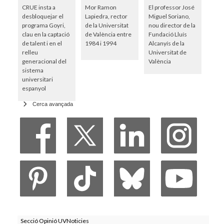
CRUE insta a
Mor Ramon
El professor José
desbloquejar el
Lapiedra, rector
Miguel Soriano,
programa Goyri,
de la Universitat
nou director de la
clau en la captació
de València entre
Fundació Lluís
de talent i en el
1984 i 1994
Alcanyís de la
relleu
Universitat de
generacional del
València
sistema
universitari
espanyol
Cerca avançada
Secció Opinió UVNoticies