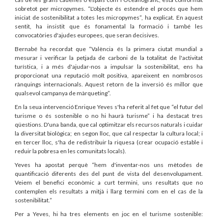
sobretot per micropymes. “L'objecte és estendre el procés que hem
iniciat de sostenibilitat a totes les micropymes”, ha explicat. En aquest
sentit, ha insistit que és fonamental la formació i també les
convocatòries d'ajudes europees, que seran decisives.
Bernabé ha recordat que “València és la primera ciutat mundial a
mesurar i verificar la petjada de carboni de la totalitat de l'activitat
turística, i a més d'ajudar-nos a impulsar la sostenibilitat, ens ha
proporcionat una reputació molt positiva, apareixent en nombrosos
rànquings internacionals. Aquest retorn de la inversió és millor que
qualsevol campanya de màrqueting”.
En la seua intervenció Enrique Yeves s'ha referit al fet que “el futur del
turisme o és sostenible o no hi haurà turisme” i ha destacat tres
qüestions. D'una banda, que cal optimitzar els recursos naturals i cuidar
la diversitat biològica; en segon lloc, que cal respectar la cultura local; i
en tercer lloc, s'ha de redistribuir la riquesa (crear ocupació estable i
reduir la pobresa en les comunitats locals).
Yeves ha apostat perquè “hem d'inventar-nos uns mètodes de
quantificació diferents des del punt de vista del desenvolupament.
Veiem el benefici econòmic a curt termini, uns resultats que no
contemplen els resultats a mitjà i llarg termini com en el cas de la
sostenibilitat.”
Per a Yeves, hi ha tres elements en joc en el turisme sostenible: