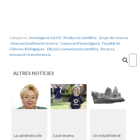
Categories:
Investigació a la UV
,
Producció científica
,
Grups de recerca
,
Internacionalització recerca
,
Comissió d'investigació
,
Facultat de
Ciències Biològiques
,
Difusió i comunicació científica
,
Recerca,
innovació i transferència
Cercar
ALTRES NOTÍCIES
La catedràtica de
L'astrònoma
Un estudi liderat