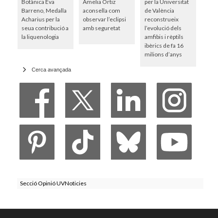
Botànica Eva
Amelia Ortiz
per la Universitat
Barreno, Medalla
aconsella com
de València
Acharius per la
observar l’eclipsi
reconstrueix
seua contribució a
amb seguretat
l’evolució dels
la liquenologia
amfibis i rèptils
ibèrics de fa 16
milions d’anys
Cerca avançada
Secció Opinió UVNoticies