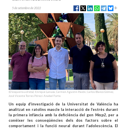
5 de setembre de 2022
(D’esquerra a dreta): Enrique Lanuza, Carmen Agustín Pavón, Carlos Blanco Gómez,
José Vicente Torres Pérez i Anabel Forte.
Un equip d’investigació de la Universitat de València ha
analitzat en ratolins mascle la interacció de l’estrès durant
la primera infància amb la deficiència del gen
Mecp2
, per a
conèixer les conseqüències dels dos factors sobre el
comportament i la funció neural durant l’adolescència. El