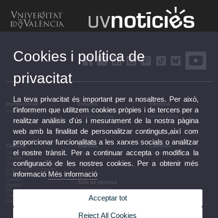
Cookies i política de
privacitat
La teva privacitat és important per a nosaltres. Per això,
Institucional
Estudis
Recerca
t'informem que utilitzem cookies pròpies i de tercers per a
Institucional
Estudis i formació
Recerca, innovació i
complementària
transferència
realitzar anàlisis d'ús i mesurament de la nostra pàgina
web amb la finalitat de personalitzar continguts,així com
proporcionar funcionalitats a les xarxes socials o analitzar
Cultura
Esports
Campus
el nostre trànsit. Per a continuar accepta o modifica la
Arts escèniques
Esports
Campus
Cinema
configuració de les nostres cookies. Per a obtenir més
Conferències i debats
Congressos i jornades
informació
Més informació
Exposicions
Lletres
Sala de premsa
Música
UVComunicació
Patrimoni
Notes de premsa
Premis i convocatòries
Acceptar tot
Agenda de govern
Altres activitats
Acords de govern
La UV en la premsa
Reject All Cookies
Informació corporativa