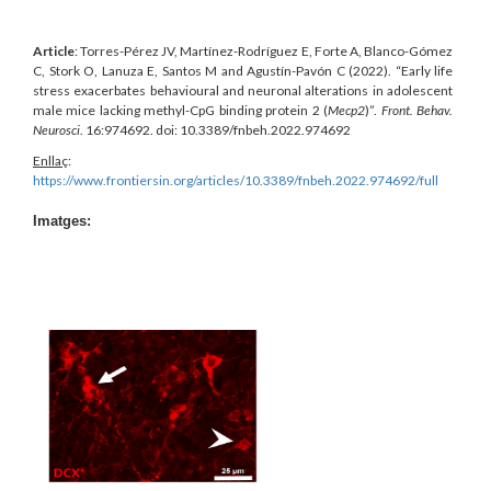
Article
: Torres-Pérez JV, Martínez-Rodríguez E, Forte A, Blanco-Gómez
C, Stork O, Lanuza E, Santos M and Agustín-Pavón C (2022). “Early life
stress exacerbates behavioural and neuronal alterations in adolescent
male mice lacking methyl-CpG binding protein 2 (
Mecp2
)”.
Front. Behav.
Neurosci
. 16:974692. doi: 10.3389/fnbeh.2022.974692
Enllaç
:
https://www.frontiersin.org/articles/10.3389/fnbeh.2022.974692/full
Imatges: