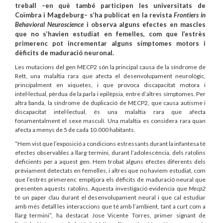
treball –en què també participen les universitats de
Coïmbra i Magdeburg– s’ha publicat en la revista
Frontiers in
Behavioral Neuroscience
i observa alguns efectes en mascles
que no s’havien estudiat en femelles, com que l’estrès
primerenc pot incrementar alguns símptomes motors i
dèficits de maduració neuronal.
Les mutacions del gen MECP2 són la principal causa de la síndrome de
Rett, una malaltia rara que afecta el desenvolupament neurològic,
principalment en xiquetes, i que provoca discapacitat motora i
intel·lectual, pèrdua de la parla i epilèpsia, entre d’altres símptomes. Per
altra banda, la síndrome de duplicació de MECP2, que causa autisme i
discapacitat intel·lectual, és una malaltia rara que afecta
fonamentalment el sexe masculí. Una malaltia es considera rara quan
afecta a menys de 5 de cada 10.000 habitants.
“Hem vist que l’exposició a condicions estressants durant la infantesa té
efectes observables a llarg termini, durant l’adolescència, dels ratolins
deficients per a aquest gen. Hem trobat alguns efectes diferents dels
prèviament detectats en femelles, i altres que no havíem estudiat, com
que l’estrès primerenc empitjora els dèficits de maduració neural que
presenten aquests ratolins. Aquesta investigació evidencia que
Mecp2
té un paper clau durant el desenvolupament neural i que cal estudiar
amb més detall les interaccions que té amb l’ambient, tant a curt com a
llarg termini”, ha destacat Jose Vicente Torres, primer signant de