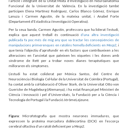
l’article i integrant de la Unitat Mixta d’Investigació en Neuroanatomia
Funcional de la Universitat de València. En la investigació també
participen Elena Martínez Rodríguez, Carlos Blanco Gómez, Enrique
Lanuza i Carmen Agustín, de la mateixa unitat, i Anabel Forte
(Departament d’Estadística i Investigació Operativa).
Per la seua banda, Carmen Agustín, professora que ha liderat l’estudi,
explica que aquest treball és continuació
d’una altra investigació
publicada fa poc més de mig any que va tractar les conseqüències de
manipulacions primerenques en ratolins femella deficients en
Mecp2
, i
que tenia l’objectiu d’aprofundir en els factors que contribueixen a les
alteracions en l’ansietat que pateixen les xiquetes i les dones amb
síndrome de Rett per a trobar noves dianes terapèutiques que
milloraren els símptomes.
L’estudi ha estat coliderat per Mónica Santos, del Centre de
Neurociència i Biologia Cel·lular de la Universitat de Coïmbra (Portugal),
ha contat amb la col·laboració d’Oliver Stork, de la Universitat Otto von
Guericke de Magdeburg (Alemanya), i ha estat finançat pel Ministeri de
Ciència i Innovació i pel d’Universitats, la Fundació per a la Ciència i
Tecnologia de Portugal i la Fundació JérômeLejeune.
Figura
: Microfotografia que mostra neurones immadures, que
expressen la proteïna marcadora doblecortina (DCX) en l’escorça
cerebral olfactiva d’un ratolí deficient per a
Mecp2
.