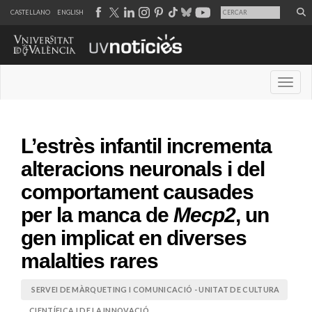
CASTELLANO
ENGLISH
Desple
L’estrès infantil incrementa
alteracions neuronals i del
comportament causades
per la manca de
Mecp2
, un
gen implicat en diverses
malalties rares
SERVEI DE MÀRQUETING I COMUNICACIÓ - UNITAT DE CULTURA
CIENTÍFICA I DE LA INNOVACIÓ