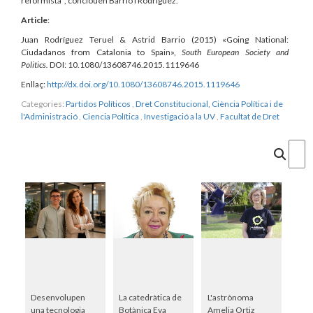
reformista”, conclouen Barrio i Rodríguez.
Article
:
Juan Rodríguez Teruel & Astrid Barrio (2015) «Going National:
Ciudadanos from Catalonia to Spain»,
South European Society and
Politics.
DOI: 10.1080/13608746.2015.1119646
Enllaç:
http://dx.doi.org/10.1080/13608746.2015.1119646
Categories:
Partidos Políticos
,
Dret Constitucional, Ciència Política i de
l'Administració
,
Ciencia Política
,
Investigació a la UV
,
Facultat de Dret
Cercar
Desenvolupen
La catedràtica de
L'astrònoma
una tecnologia
Botànica Eva
Amelia Ortiz