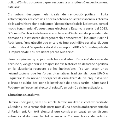
polític d’àmbit autonòmic que responia a una qüestió específicament
catalana”.
Els autors destaquen els ideals de renovació política i lluita
anticorrupció, així com una encesa defensa de la transparència, reforma
de las administracions públiques i despolitització de la judicatura, com el
motiu fonamental d’aquest auge electoral a Espanya a partir del 2013.
“C’s naix d’un fracàs del mercat electoral en l’àmbit estatal procedent de
demandes insatisfetes de regeneració democràtica”, indiquen Barrio i
Rodríguez, “una qüestió que encara és imprescindible per al partit com
ho demostra el fet que ha retirat el seu suport al PP a Múrcia després de
la imputació del seu president pel cas Auditorio”.
Unes exigències que, junt amb les retallades i l’aparició de casos de
corrupció, van generar els majors índexs històrics de desafecció política
en la ciutadania respecte de les institucions. “Es van crear unes
reivindicacions que les forces alternatives tradicionals, com UPyD o
Esquerra Unida, no van ser capaces de canalitzar”, diuen. “Aquest va ser
el brou de cultiu ideal per a la instal·lació dels nous partits –Ciutadans i
Podem– en l’escenari electoral estatal”, en opinió dels investigadors.
Ciutadans a Catalunya
Barrio i Rodríguez, en el seu article, també analitzen el context català de
Ciutadans, on la formació ja porta més d’una dècada amb representació
al Parlament. Un èxit electoral que consideren basat en un discurs
antinacionalista, que ha fet guanyar a C’s una borsa de votants,