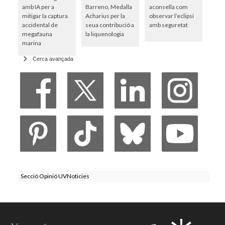
amb IA per a
Barreno, Medalla
aconsella com
mitigar la captura
Acharius per la
observar l’eclipsi
accidental de
seua contribució a
amb seguretat
megafauna
la liquenologia
marina
Cerca avançada
Secció Opinió UVNoticies