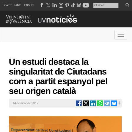
CASTELLANO
ENGLISH
Desple
Un estudi destaca la
singularitat de Ciutadans
com a partit espanyol pel
seu origen català
14 de març de 2017