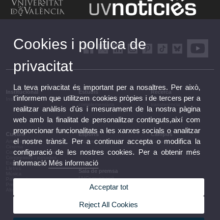
Cookies i política de
privacitat
La teva privacitat és important per a nosaltres. Per això,
Institucional
Estudis
Recerca
t'informem que utilitzem cookies pròpies i de tercers per a
Institucional
Estudis i formació
Recerca, innovació i
complementària
transferència
realitzar anàlisis d'ús i mesurament de la nostra pàgina
web amb la finalitat de personalitzar continguts,així com
proporcionar funcionalitats a les xarxes socials o analitzar
Cultura
Esports
Campus
el nostre trànsit. Per a continuar accepta o modifica la
Arts escèniques
Esports
Campus
Cinema
configuració de les nostres cookies. Per a obtenir més
Conferències i debats
Congressos i jornades
informació
Més informació
Exposicions
Lletres
Sala de premsa
Música
UVComunicació
Patrimoni
Notes de premsa
Premis i convocatòries
Acceptar tot
Agenda de govern
Altres activitats
Acords de govern
La UV en la premsa
Reject All Cookies
Informació corporativa