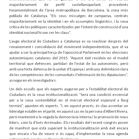
majoritàriament de perfil castellanoparlant, procedents
fonamentalment de l’àrea metropolitana de Barcelona, la zona més
poblada de Catalunya. “Els seus missatges de campanya, centrats
majoritàriament en la identitat i en els assumptes lingüístics, i la seua
crítica de les polítiques caracteritzades per l’intent de construcció d’una
identitat nacional hi van ser les claus”.
L’auge electoral de Ciutadans a Catalunya es va reactivar després del
renaixement i consolidació del moviment independentista, que el va
ajudar a ser la principal força de l’oposició al Parlament en les eleccions
autonòmiques catalanes del 2015. “Aquest èxit resideix en el model
territorial que defensen, partidari de l’estat de las autonomies, però
amb una forta defensa de la unitat d’Espanya i amb una delimitació clara
de les competències de les comunitats i l’eliminació de les diputacions”,
asseguren els investigadors.
Un dels esculls que els experts auguren per a l’estabilitat electoral de
Ciutadans és la seua institucionalització. “Serà una condició essencial
per a la seua sostenibilitat en el mercat electoral espanyol a llarg
termini”, apunten els experts. “I, en aquest procés, és clau assentar un
lideratge estable en el partit, en aquest cas en la persona d’Albert Rivera,
però mantenint a la vegada la democràcia interna i la promoció de nous
líders, com la d’Inés Arrimadas. Els resultats del recent congrés posen
de manifest que està superant la institucionalització amb èxit encara
que encara s’ha de veure si és capaç d’implementar la seua agenda