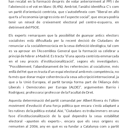
han recalat en la formació després de votar anteriorment al PP) i de
l’abstenció o el vot en blanc (8,4%). Amb tot, l’anàlisi identifica C’s com
un partit d’orientació centrista, que s’autodefineix com “liberal en allò
que fa a l’economia i progressista en l’aspecte social”, que encara podria
tenir un nínxol de creixement electoral pel centre-esquerra, en
detriment del PSOE.
Els experts remarquen que la
possibilitat
de guanyar antics electors
socialistes està dificultada per la recent decisió de Ciutadans de
renunciar a la socialdemocràcia en la seua definició ideològica, tal com
es va aprovar en l’Assemblea General que la formació va celebrar a
principi de febrer a Madrid. Es tracta “d’una aposta centrista emmarcada
en el seu procés d’institucionalització”, segons els investigadors.
“Possiblement, l’abandonament de les referències al socialisme, més
enllà del fet que es tracta d’un espai electoral amb més competència, no
fa més que donar major coherència a la seua adscripció internacional, ja
que a la Unió Europea, el partit taronja forma part de l’Aliança dels
Liberals i Demòcrates per Europa (ALDE)”, argumenten Barrio i
Rodríguez, professora i professor de la Facultat de Dret.
Aquesta determinació del partit comandat per Albert Rivera és l’últim
moviment d’evolució d’una força política que encara s’està adaptant a
les rutines de la política estatal. Així, “Ciutadans es troba immers en una
fase d’institucionalització de la qual dependrà la seua estabilitat
electoral –apunten els experts–, encara que els seus orígens es
remunten al 2006, any en què es va fundar a Catalunya com a partit