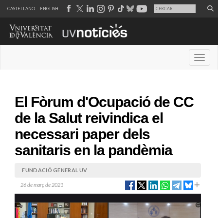
CASTELLANO
ENGLISH
Desple
El Fòrum d'Ocupació de CC
de la Salut reivindica el
necessari paper dels
sanitaris en la pandèmia
FUNDACIÓ GENERAL UV
26 de març de 2021