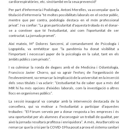
cardiorespiratòries, etc. sinó també en la seua prevenció"
Per part d'Infermeria i Podologia, Antoni Merelles, va assenyalar que la
titulació d'infermeria “té moltes possibilitats laborals en el sector públic,
mentre que per contra, podologia destaca en el món professional
privat”. I va confiar: “La gran particularitat d'aquesta trobada és el donar-
se a conéixer que té l'estudiantat, així com l'oportunitat de ser
contractat. La jornada promet”.
Així mateix, Mª Dolores Sancerni, al comandament de Psicologia i
Logopèdia, va emfatitzar que “la pandèmia ha donat visibilitat a
l'important i necessari paper de la psicologia en la salut, tant en els
àmbits públics com privats”.
I va culminar la ronda de degans amb el de Medicina i Odontologia,
Francisco Javier Chorro, qui va agrair l'esforç de l'organització de
l'esdeveniment, va remarcar la implicació de la universitat en la inserció
dels seus titulats i va aclarir: “L'estudiantat ha de saber que a més del
MIR hi ha més opcions d'eixides laborals, com la investigació o altres
llocs en organismes públics”.
La sessió inaugural va comptar amb la intervenció destacada de la
consellera, qui va motivar a l'estudiantat a participar d'aquestes
trobades: “El Fòrum serveix per a donar resposta a les empreses i és
una oportunitat per als alumnes d'aconseguir un treball de qualitat, per
això la jornada resultarà profitosa i enriquidora”. A més, Ana Barceló va
remarcar que la crisi per la COVID-19 ha posat a prova el sistema sanitari