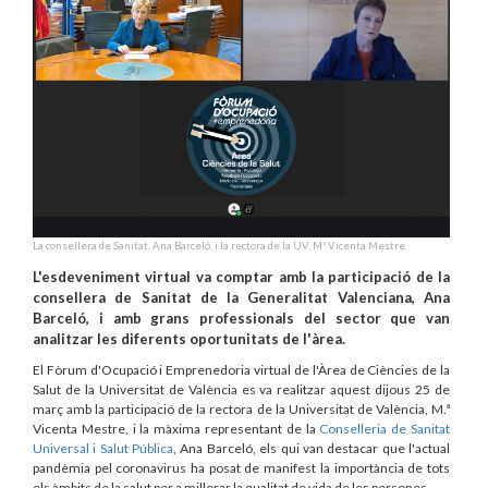
La consellera de Sanitat, Ana Barceló, i la rectora de la UV, Mª Vicenta Mestre.
L'esdeveniment virtual va comptar amb la participació de la
consellera de Sanitat de la Generalitat Valenciana, Ana
Barceló, i amb grans professionals del sector que van
analitzar les diferents oportunitats de l'àrea.
El Fòrum d'Ocupació i Emprenedoria virtual de l'Àrea de Ciències de la
Salut de la Universitat de València es va realitzar aquest dijous 25 de
març amb la participació de la rectora de la Universitat de València, M.ª
Vicenta Mestre, i la màxima representant de la
Conselleria de Sanitat
Universal i Salut Pública
, Ana Barceló, els qui van destacar que l'actual
pandèmia pel coronavirus ha posat de manifest la importància de tots
els àmbits de la salut per a millorar la qualitat de vida de les persones.