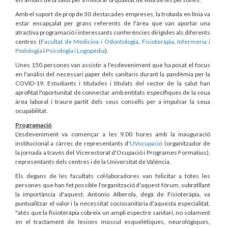
Amb el suport de prop de 30 destacades empreses, la trobada en línia va
estar encapçalat per grans referents de l'àrea que van aportar una
atractiva programació i interessants conferències dirigides als diferents
centres (
Facultat de Medicina i Odontologia
,
Fisioteràpia
,
Infermeria i
Podologia
i
Psicologia i Logopèdia
).
Unes 150 persones van assistir a l'esdeveniment que ha posat el focus
en l'anàlisi del necessari paper dels sanitaris durant la pandèmia per la
COVID-19. Estudiants i titulades i titulats del sector de la salut han
aprofitat l'oportunitat de connectar amb entitats específiques de la seua
àrea laboral i traure partit dels seus consells per a impulsar la seua
ocupabilitat.
Programació
L'esdeveniment va començar a les 9.00 hores amb la inauguració
institucional a càrrec de representants d'
UVocupació
(organitzador de
la jornada a través del Vicerectorat d'Ocupació i Programes Formatius),
representants dels centres i de la Universitat de València.
Els degans de les facultats col·laboradores van felicitar a totes les
persones que han fet possible l'organització d'aquest fòrum, subratllant
la importància d'aquest. Antonio Alberola, degà de Fisioteràpia, va
puntualitzar el valor i la necessitat sociosanitària d'aquesta especialitat,
"atés que la fisioteràpia cobreix un ampli espectre sanitari, no solament
en el tractament de lesions múscul esquelètiques, neurològiques,