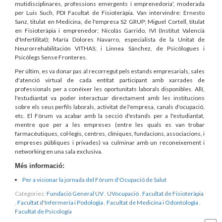
mutidisciplinares, professions emergents i emprenedoria', moderada
per Luis Such, PDI Facultat de Fisioteràpia. Van intervindre: Ernesto
Sanz, titulat en Medicina, de l'empresa S2 GRUP; Miguel Cortell, titulat
en Fisioteràpia i emprenedor; Nicolás Garrido, IVI (Institut Valencià
d'Infertilitat); María Dolores Navarro, especialista de la Unitat de
Neurorrehabilitación VITHAS; i Linnea Sánchez, de Psicòlogues i
Psicòlegs Sense Fronteres.
Per últim, es va donar pas al recorregut pels estands empresarials, sales
d'atenció virtual de cada entitat participant amb xarrades de
professionals per a conéixer les oportunitats laborals disponibles. Allí,
l'estudiantat va poder interactuar directament amb les institucions
sobre els seus perfils laborals, activitat de l'empresa, canals d'ocupació,
etc. El Fòrum va acabar amb la secció d'estands per a l'estudiantat,
mentre que per a les empreses (entre les quals es van trobar
farmacèutiques, col·legis, centres, clíniques, fundacions, associacions, i
empreses públiques i privades) va culminar amb un reconeixement i
networking en una sala exclusiva.
Més informació:
Per a visionar la jornada del Fòrum d'Ocupació de Salut
Categories:
Fundació General UV
,
UVocupació
,
Facultat de Fisioteràpia
,
Facultat d'Infermeria i Podologia
,
Facultat de Medicina i Odontologia
,
Facultat de Psicologia