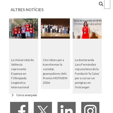
Cercar
ALTRES NOTÍCIES
La Universitat de
Cinc idees per a
La doctoranda
València
transformar la
Lara Fernández
representa
societat,
rep una beca de la
Espanya en
guanyadores dels
Fundació ‘la Caixa’
l’Olimpíada
Premis MOTIVEM
per a cursar un
Lingüística
2026
postgrau en
Internacional
l’estranger
Cerca avançada