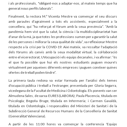
i als professionals, "obligant-nos a adaptar-nos, al mateix temps que ha
generat nous perfils laborals”.
Finalment, la rectora M.ª Vicenta Mestre va començar el seu discurs
amb paraules d'agraïment a tots els assistents, especialment a la
consellera, qui “ha reforçat el fòrum amb la seua presència”. “Amb la
pandèmia hem vist que la salut, la ciència i la multidisciplinarietat han
d'anar de la mà, ja que totes les professions sumen per a garantir la salut
de les persones i millorar la seua qualitat de vida”, va reflexionar Mestre
respecte a la crisi per la COVID-19. Així mateix, va ressaltar l'adaptació
dels fòrums als canvis amb la seua modalitat virtual, la col·laboració
entre el vicerectorat, UVocupació i els equips decanales, i va afirmar: “és
el que fa possible que hui els nostres estudiants puguen moure's
virtualment per aqueixes diferents empreses i puguen conéixer quines
ofertes de treball poden tindre”.
La primera taula redona va estar formada per l'anàlisi dels temes
d'ocupació pública i treball a l'estranger, presentada per Gloria Segarra,
vicedegana de la Facultat de Medicina i Odontologia. Els ponents van ser
Almudena Sales, de xarxa EURES (LABORA); Paula Placencia, titulada en
Psicologia; Begoña Brage, titulada en Infermeria; i Carmen Gavaldá,
titulada en Odontologia, i responsables del Ministeri de Sanitat i de la
Subdirecció General de Recursos Humans de la Conselleria de Sanitat
(Generalitat Valenciana).
A partir de les 11:00 hores va començar la conferencia 'Equips