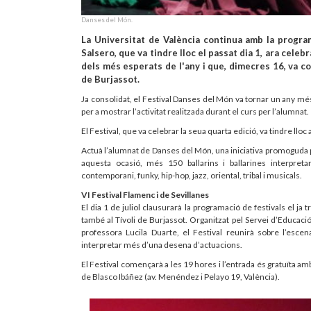
Danses del Món.
La Universitat de València continua amb la program
Salsero, que va tindre lloc el passat dia 1, ara celeb
dels més esperats de l'any i que, dimecres 16, va co
de Burjassot.
Ja consolidat, el Festival Danses del Món va tornar un any més
per a mostrar l’activitat realitzada durant el curs per l’alumnat.
El Festival, que va celebrar la seua quarta edició, va tindre lloc 
Actuà l’alumnat de Danses del Món, una iniciativa promoguda pel
aquesta ocasió, més 150 ballarins i ballarines interpretar
contemporani, funky, hip-hop, jazz, oriental, tribal i musicals.
VI Festival Flamenc i de Sevillanes
El dia 1 de juliol clausurarà la programació de festivals el ja 
també al Tívoli de Burjassot. Organitzat pel Servei d’Educació F
professora Lucila Duarte, el Festival reunirà sobre l’escen
interpretar més d’una desena d’actuacions.
El Festival començarà a les 19 hores i l’entrada és gratuïta am
de Blasco Ibáñez (av. Menéndez i Pelayo 19, València).