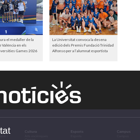
ura el medaller de la
La Universitat convoca la desena
e València en els
edició dels Premis Fundació Trinidad
versities Games 2026
Alfonso per a l’alumnat esportista
tat
Cultura
Esports
Campus
ació i
Arts escèniques
Esports
Campus
Cinema