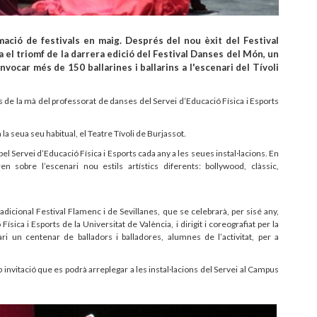
ació de festivals en maig. Després del nou èxit del Festival
ra el triomf de la darrera edició del Festival Danses del Món, un
nvocar més de 150 ballarines i ballarins a l'escenari del Tívoli
 de la mà del professorat de danses del Servei d’Educació Física i Esports
a la seua seu habitual, el Teatre Tívoli de Burjassot.
 Servei d’Educació Física i Esports cada any a les seues instal·lacions. En
en sobre l’escenari nou estils artístics diferents: bollywood, clàssic,
tradicional Festival Flamenc i de Sevillanes, que se celebrarà, per sisé any,
ísica i Esports de la Universitat de València, i dirigit i coreografiat per la
ari un centenar de balladors i balladores, alumnes de l’activitat, per a
b invitació que es podrà arreplegar a les instal·lacions del Servei al Campus