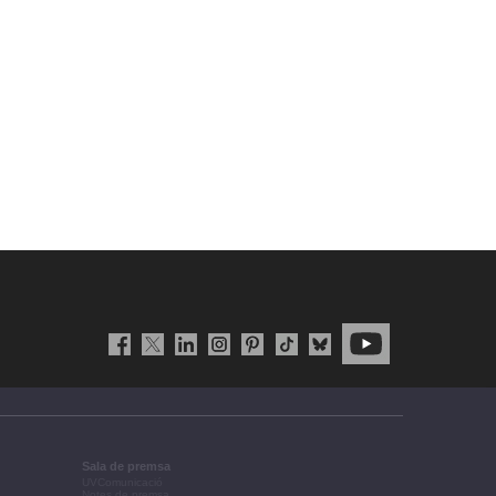
Sala de premsa
UVComunicació
Notes de premsa