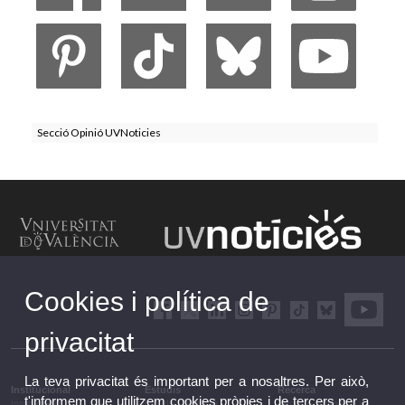
Secció Opinió UVNoticies
Cookies i política de
privacitat
La teva privacitat és important per a nosaltres. Per això,
Institucional
Estudis
Recerca
t'informem que utilitzem cookies pròpies i de tercers per a
Institucional
Estudis i formació
Recerca, innovació i