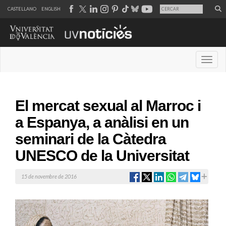
CASTELLANO
ENGLISH
Desple
El mercat sexual al Marroc i
a Espanya, a anàlisi en un
seminari de la Càtedra
UNESCO de la Universitat
15 de novembre de 2016