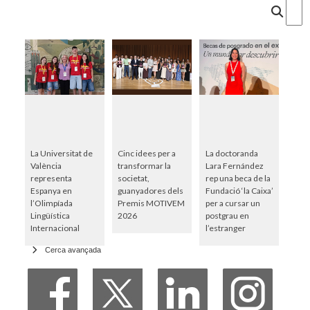
Cercar
La Universitat de
Cinc idees per a
La doctoranda
València
transformar la
Lara Fernández
representa
societat,
rep una beca de la
Espanya en
guanyadores dels
Fundació ‘la Caixa’
l’Olimpíada
Premis MOTIVEM
per a cursar un
Lingüística
2026
postgrau en
Internacional
l’estranger
Cerca avançada