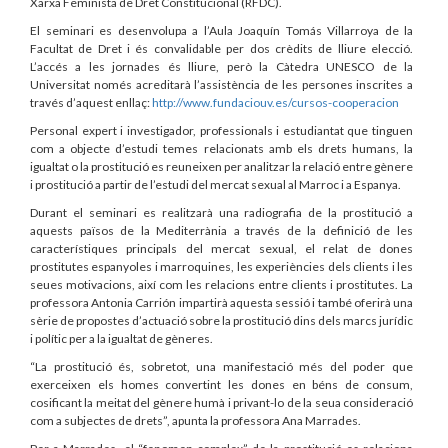
Xarxa Feminista de Dret Constitucional (RFDC).
El seminari es desenvolupa a l’Aula Joaquín Tomás Villarroya de la
Facultat de Dret i és convalidable per dos crèdits de lliure elecció.
L’accés a les jornades és lliure, però la Càtedra UNESCO de la
Universitat només acreditarà l’assistència de les persones inscrites a
través d’aquest enllaç:
http://www.fundaciouv.es/cursos-cooperacion
Personal expert i investigador, professionals i estudiantat que tinguen
com a objecte d’estudi temes relacionats amb els drets humans, la
igualtat o la prostitució es reuneixen per analitzar la relació entre gènere
i prostitució a partir de l’estudi del mercat sexual al Marroc i a Espanya.
Durant el seminari es realitzarà una radiografia de la prostitució a
aquests països de la Mediterrània a través de la definició de les
característiques principals del mercat sexual, el relat de dones
prostitutes espanyoles i marroquines, les experiències dels clients i les
seues motivacions, així com les relacions entre clients i prostitutes. La
professora Antonia Carrión impartirà aquesta sessió i també oferirà una
sèrie de propostes d’actuació sobre la prostitució dins dels marcs jurídic
i polític per a la igualtat de gèneres.
“La prostitució és, sobretot, una manifestació més del poder que
exerceixen els homes convertint les dones en béns de consum,
cosificant la meitat del gènere humà i privant-lo de la seua consideració
com a subjectes de drets”, apunta la professora Ana Marrades.