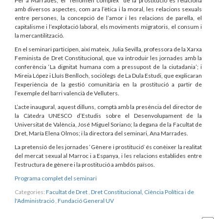
Per a Marrades, el “fenomen complex” de la prostitució es relaciona
amb diversos aspectes, com ara l’ètica i la moral, les relacions sexuals
entre persones, la concepció de l’amor i les relacions de parella, el
capitalisme i l’explotació laboral, els moviments migratoris, el consum i
la mercantilització.
En el seminari participen, així mateix, Julia Sevilla, professora de la Xarxa
Feminista de Dret Constitucional, que va introduir les jornades amb la
conferència ‘La dignitat humana com a pressupost de la ciutadania’; i
Mireia López i Lluís Benlloch, sociòlegs de La Dula Estudi, que explicaran
l’experiència de la gestió comunitària en la prostitució a partir de
l’exemple del barri valencià de Velluters.
L’acte inaugural, aquest dilluns, comptà amb la presència del director de
la Càtedra UNESCO d’Estudis sobre el Desenvolupament de la
Universitat de València, José Miguel Soriano; la degana de la Facultat de
Dret, María Elena Olmos; i la directora del seminari, Ana Marrades.
La pretensió de les jornades ‘Gènere i prostitució’ és conèixer la realitat
del mercat sexual al Marroc i a Espanya, i les relacions establides entre
l’estructura de gènere i la prostitució a ambdós països.
Programa complet del seminari
Categories:
Facultat de Dret
,
Dret Constitucional, Ciència Política i de
l'Administració
,
Fundació General UV