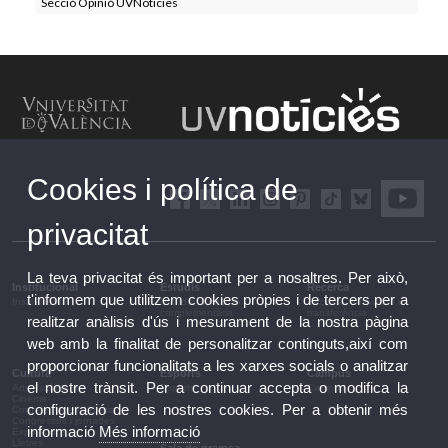
Secció Opinió UVNoticies
Cookies i política de
privacitat
La teva privacitat és important per a nosaltres. Per això,
Institucional
Estudis
Recerca
t'informem que utilitzem cookies pròpies i de tercers per a
Institucional
Estudis i formació
Recerca, innovació i
complementària
transferència
realitzar anàlisis d'ús i mesurament de la nostra pàgina
web amb la finalitat de personalitzar continguts,així com
proporcionar funcionalitats a les xarxes socials o analitzar
Cultura
Esports
Campus
el nostre trànsit. Per a continuar accepta o modifica la
Arts escèniques
Esports
Campus
Cinema
configuració de les nostres cookies. Per a obtenir més
Conferències i debats
Congressos i jornades
informació
Més informació
Exposicions
Lletres