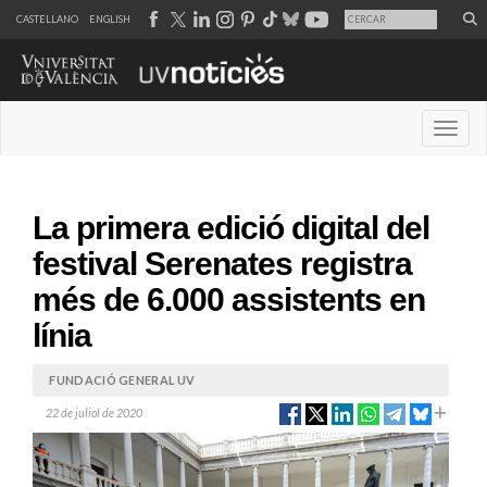
CASTELLANO
ENGLISH
Desple
La primera edició digital del
festival Serenates registra
més de 6.000 assistents en
línia
FUNDACIÓ GENERAL UV
22 de juliol de 2020