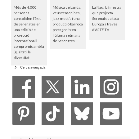
Més de 4.000
Música de banda,
La Nau, la finestra
persones
veus femenines,
que projecta
consoliden l’èxit
jazz mestís i una
Serenates a tota
de Serenates en
producció barroca
Europa a través
una edició de
protagonitzen
d'ARTE TV
projecció
l’última setmana
internacional i
de Serenates
compromís amb la
igualtat i la
diversitat
Cerca avançada