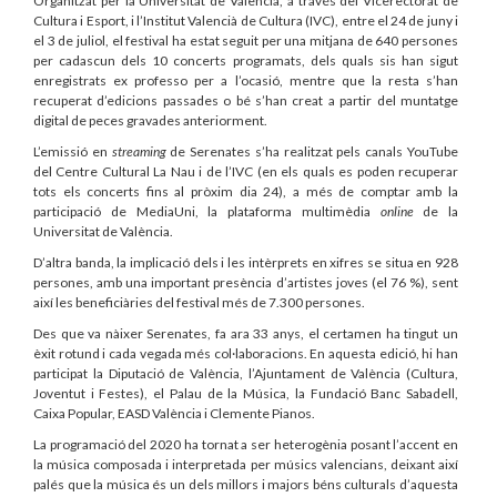
Organitzat per la Universitat de València, a través del Vicerectorat de
Cultura i Esport, i l’Institut Valencià de Cultura (IVC), entre el 24 de juny i
el 3 de juliol, el festival ha estat seguit per una mitjana de 640 persones
per cadascun dels 10 concerts programats, dels quals sis han sigut
enregistrats ex professo per a l’ocasió, mentre que la resta s’han
recuperat d’edicions passades o bé s’han creat a partir del muntatge
digital de peces gravades anteriorment.
L’emissió en
streaming
de Serenates s’ha realitzat pels canals YouTube
del Centre Cultural La Nau i de l’IVC (en els quals es poden recuperar
tots els concerts fins al pròxim dia 24), a més de comptar amb la
participació de MediaUni, la plataforma multimèdia
online
de la
Universitat de València.
D’altra banda, la implicació dels i les intèrprets en xifres se situa en 928
persones, amb una important presència d’artistes joves (el 76 %), sent
així les beneficiàries del festival més de 7.300 persones.
Des que va nàixer Serenates, fa ara 33 anys, el certamen ha tingut un
èxit rotund i cada vegada més col·laboracions. En aquesta edició, hi han
participat la Diputació de València, l’Ajuntament de València (Cultura,
Joventut i Festes), el Palau de la Música, la Fundació Banc Sabadell,
Caixa Popular, EASD València i Clemente Pianos.
La programació del 2020 ha tornat a ser heterogènia posant l’accent en
la música composada i interpretada per músics valencians, deixant així
palés que la música és un dels millors i majors béns culturals d’aquesta