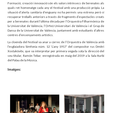
Formació, creació i innovació són els valors intrínsecs de Serenates als
quals ret homenatge cada any el festival amb una producció pròpia. La
situació d’alerta sanitària d’enguany no ha permés una estrena però sí
recuperar treballs anteriors a través de fragments d’espectacles creats
per a Serenates durant l’última dècada per l’Orquestra Filharmònica de
la Universitat de València, l’Orfeó Universitari de València i el Grup de
Dansa de la Universitat de València, juntament amb estudiants d’altres
centres d’ensenyaments artístics.
La cloenda del festival va anar a càrrec de l’Orquestra de València amb
l’esglaiadora Simfonia núm. 12 ‘L’any 1917’ del compositor rus Dmitri
Xostakòvitx, que va interpretar per primera vegada sota la direcció del
seu titular, Ramón Tebar, enregistrada en maig del 2019 a la Sala Iturbi
del Palau de la Música.
Imatges: