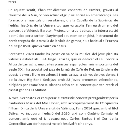
terra.
En aquest sentit, s’han fet diversos concerts de cambra, gravats al
claustre de La Nau, on van actuar el grup valencià La Remembrança i les
formacions musicals universitàries, o a la Capella de la Sapiència de
l’edifici històric de la Universitat, que va acollir l’enregistrament del
concert de València Baryton Project, un grup dedicat a la interpretació
de música per a baríton (
baryton
pel seu nom en anglés), instrument de
corda fregada de la família de la viola de gamba, d’ús habitual a l’Europa
del segle XVIII i que va caure en desús.
Serenates 2020 també ha posat en valor la música del jove pianista
valencià establit als EUA Jorge Tabarés, que va dedicar el seu recital a
Alicia de Larrocha, una de les pianistes espanyoles més importants del
segle XX; i ha apostat pel jazz de la mà de Cafè de Fel, un tàndem de
poesia de vers lliure en valencià i música jazz, a càrrec de tres dones, i
de la Jove Big Band Sedajazz amb 23 joves promeses valencianes,
dirigides per Francisco A. Blanco Latino en el concert que van oferir el
passat gener a La Mutant.
A més, Serenates va recuperar el fantàstic concert protagonitzat per la
cantautora Maria del Mar Bonet, amb acompanyament de l’Orquestra
Filharmònica de la Universitat de València, l’any 2014 que, amb el títol
Bellver
, va inaugurar l’edició del 2020; així com
Cantúria Cantada
, el
concert amb què el ja desaparegut Carles Santos i el Cor de la
Generalitat van obrir aquest mateix festival fa cinc anys.