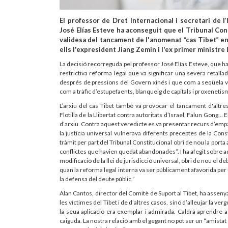
El professor de Dret Internacional i secretari de l
José Elías Esteve ha aconseguit que el Tribunal Cons
validesa del tancament de l'anomenat “cas Tibet” en 
ells l'expresident Jiang Zemin i l'ex primer ministre
La decisió recorreguda pel professor José Elías Esteve, que ha
restrictiva reforma legal que va significar una severa retalla
després de pressions del Govern xinés i que com a seqüela va
com a tràfic d’estupefaents, blanqueig de capitals i proxenetis
L’arxiu del cas Tibet també va provocar el tancament d'alt
Flotilla de la Llibertat contra autoritats d’Israel, Falun Gong…
d’arxiu. Contra aquest veredicte es va presentar recurs d’empa
la justícia universal vulnerava diferents preceptes de la Cons
tràmit per part del Tribunal Constitucional obri de nou la porta
conflictes que havien quedat abandonades”. I ha afegit sobre a
modificació de la llei de jurisdicció universal, obri de nou el de
quan la reforma legal interna va ser públicament afavorida per 
la defensa del deute públic.”
Alan Cantos, director del Comitè de Suport al Tibet, ha assenya
les víctimes del Tibet i de d’altres casos, sinó d’alleujar la ver
la seua aplicació era exemplar i admirada. Caldrà aprendre 
caiguda. La nostra relació amb el gegant no pot ser un “amista