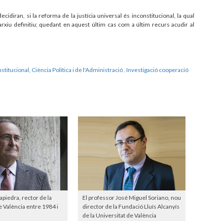
idiran, si la reforma de la justícia universal és inconstitucional, la qual
'arxiu definitiu; quedant en aquest últim cas com a últim recurs acudir al
stitucional, Ciència Política i de l'Administració
,
Investigació cooperació
iedra, rector de la
El professor José Miguel Soriano, nou
e València entre 1984 i
director de la Fundació Lluís Alcanyís
de la Universitat de València