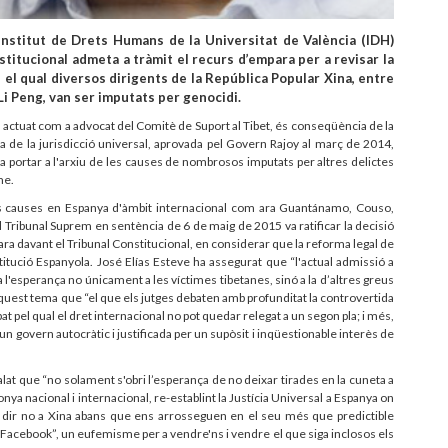
’Institut de Drets Humans de la Universitat de València (IDH)
titucional admeta a tràmit el recurs d’empara per a revisar la
el qual diversos dirigents de la República Popular Xina, entre
 Li Peng, van ser imputats per genocidi.
 actuat com a advocat del Comitè de Suport al Tibet, és conseqüència de la
da de la jurisdicció universal, aprovada pel Govern Rajoy al març de 2014,
 portar a l'arxiu de les causes de nombrosos imputats per altres delictes
me.
res causes en Espanya d'àmbit internacional com ara Guantánamo, Couso,
 El Tribunal Suprem en sentència de 6 de maig de 2015 va ratificar la decisió
ra davant el Tribunal Constitucional, en considerar que la reforma legal de
titució Espanyola. José Elías Esteve ha assegurat que “l'actual admissió a
 a l'esperança no únicament a les víctimes tibetanes, sinó a la d’altres greus
quest tema que “el que els jutges debaten amb profunditat la controvertida
bat pel qual el dret internacional no pot quedar relegat a un segon pla; i més,
un govern autocràtic i justificada per un supòsit i inqüestionable interès de
lat que “no solament s'obri l’esperança de no deixar tirades en la cuneta a
gonya nacional i internacional, re-establint la Justícia Universal a Espanya on
a dir no a Xina abans que ens arrosseguen en el seu més que predictible
t Facebook”, un eufemisme per a vendre'ns i vendre el que siga inclosos els