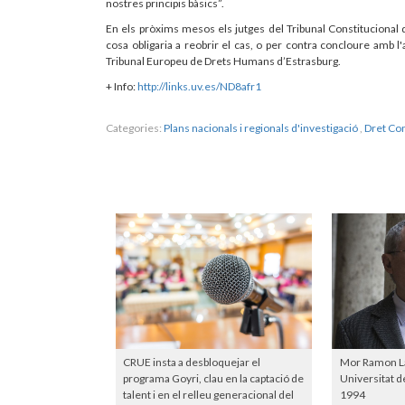
nostres principis bàsics”.
En els pròxims mesos els jutges del Tribunal Constitucional dec
cosa obligaria a reobrir el cas, o per contra concloure amb l
Tribunal Europeu de Drets Humans d’Estrasburg.
+ Info:
http://links.uv.es/ND8afr1
Categories:
Plans nacionals i regionals d'investigació
,
Dret Con
CRUE insta a desbloquejar el
Mor Ramon Lap
programa Goyri, clau en la captació de
Universitat d
talent i en el relleu generacional del
1994