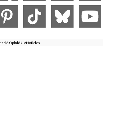
ecció Opinió UVNoticies