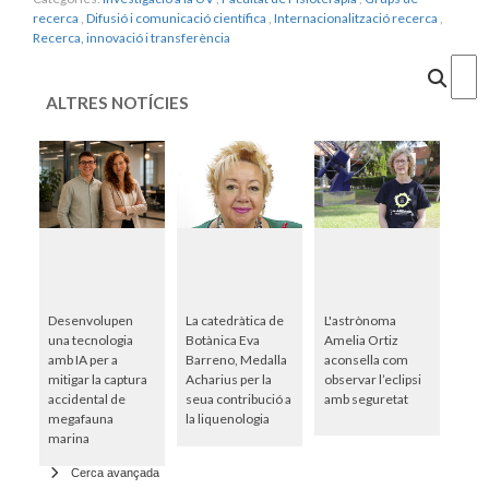
recerca
,
Difusió i comunicació científica
,
Internacionalització recerca
,
Recerca, innovació i transferència
Cercar
ALTRES NOTÍCIES
Desenvolupen
La catedràtica de
L'astrònoma
una tecnologia
Botànica Eva
Amelia Ortiz
amb IA per a
Barreno, Medalla
aconsella com
mitigar la captura
Acharius per la
observar l’eclipsi
accidental de
seua contribució a
amb seguretat
megafauna
la liquenologia
marina
Cerca avançada