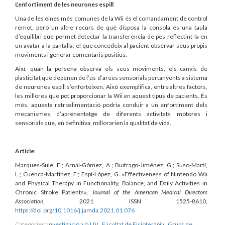
L’enfortiment de les neurones espill
Una de les eines més comunes de la Wii és el comandament de control
remot, però un altre recurs de què disposa la consola és una taula
d’equilibri que permet detectar la transferència de pes reflectint-la en
un avatar a la pantalla, el que concedeix al pacient observar seus propis
moviments i generar comentaris positius.
Així, quan la persona observa els seus moviments, els canvis de
plasticitat que depenen de l’ús d’àrees sensorials pertanyents a sistema
de neurones espill s’enforteixen. Això exemplifica, entre altres factors,
les millores que pot proporcionar la Wii en aquest tipus de pacients. És
més, aquesta retroalimentació podria conduir a un enfortiment dels
mecanismes d’aprenentatge de diferents activitats motores i
sensorials que, en definitiva, millorarien la qualitat de vida.
Article
:
Marques-Sule, E.; Arnal-Gómez, A.; Buitrago-Jiménez, G.; Suso-Martí,
L.; Cuenca-Martínez, F.; Espí-López, G. «Effectiveness of Nintendo Wii
and Physical Therapy in Functionality, Balance, and Daily Activities in
Chronic Stroke Patients»,
Journal of the American Medical Directors
Association
, 2021. ISSN 1525-8610,
https://doi.org/10.1016/j.jamda.2021.01.076
Categories:
Investigació a la UV
,
Facultat de Fisioteràpia
,
Grups de