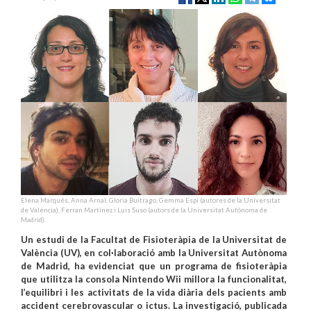
Elena Marqués, Anna Arnal, Gloria Buitrago, Gemma Espí (autores de la Universitat
de València), Ferran Martínez i Luis Suso (autors de la Universitat Autònoma de
Madrid).
Un estudi de la Facultat de Fisioteràpia de la Universitat de
València (UV), en col·laboració amb la Universitat Autònoma
de Madrid, ha evidenciat que un programa de fisioteràpia
que utilitza la consola Nintendo Wii millora la funcionalitat,
l’equilibri i les activitats de la vida diària dels pacients amb
accident cerebrovascular o ictus. La investigació, publicada