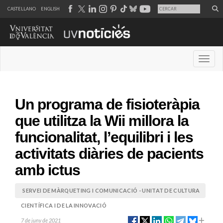
CASTELLANO
ENGLISH
Desple
Un programa de fisioteràpia
que utilitza la Wii millora la
funcionalitat, l’equilibri i les
activitats diàries de pacients
amb ictus
SERVEI DE MÀRQUETING I COMUNICACIÓ - UNITAT DE CULTURA
CIENTÍFICA I DE LA INNOVACIÓ
7 de juny de 2021