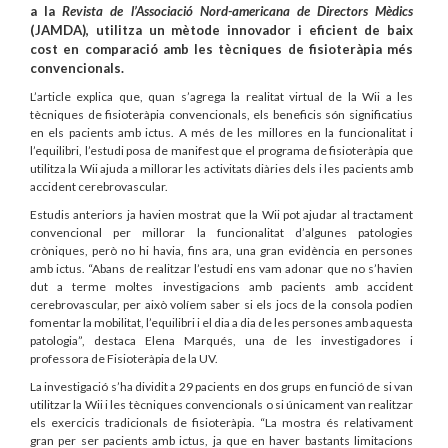
a la
Revista de l’Associació Nord-americana de Directors Mèdics
(JAMDA), utilitza un mètode innovador i eficient de baix
cost en comparació amb les tècniques de fisioteràpia més
convencionals.
L’article explica que, quan s’agrega la realitat virtual de la Wii a les
tècniques de fisioteràpia convencionals, els beneficis són significatius
en els pacients amb ictus. A més de les millores en la funcionalitat i
l’equilibri, l’estudi posa de manifest que el programa de fisioteràpia que
utilitza la Wii ajuda a millorar les activitats diàries dels i les pacients amb
accident cerebrovascular.
Estudis anteriors ja havien mostrat que la Wii pot ajudar al tractament
convencional per millorar la funcionalitat d’algunes patologies
cròniques, però no hi havia, fins ara, una gran evidència en persones
amb ictus. “Abans de realitzar l’estudi ens vam adonar que no s’havien
dut a terme moltes investigacions amb pacients amb accident
cerebrovascular, per això volíem saber si els jocs de la consola podien
fomentar la mobilitat, l’equilibri i el dia a dia de les persones amb aquesta
patologia”, destaca Elena Marqués, una de les investigadores i
professora de Fisioteràpia de la UV.
La investigació s’ha dividit a 29 pacients en dos grups en funció de si van
utilitzar la Wii i les tècniques convencionals o si únicament van realitzar
els exercicis tradicionals de fisioteràpia. “La mostra és relativament
gran per ser pacients amb ictus, ja que en haver bastants limitacions