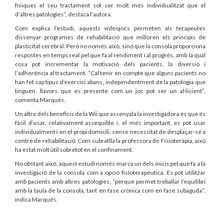
físiques el seu tractament sol ser molt més individualitzat que el
d’altres patologies”, destaca l’autora.
Com explica l’estudi, aquests videojocs permeten als terapeutes
dissenyar programes de rehabilitació que milloren els principis de
plasticitat cerebral. Però no només això, sinó que la consola proporciona
respostes en temps real pel que fa al rendiment i al progrés, amb la qual
cosa pot incrementar la motivació dels pacients, la diversió i
l’adherència al tractament. “Cal tenir en compte que alguns pacients no
han fet cap tipus d’exercici abans, independentment de la patologia que
tinguen, llavors que es presente com un joc pot ser un al·licient”,
comenta Marqués.
Un altre dels beneficis de la Wii que assenyala la investigadora és que és
fàcil d’usar, relativament assequible i, el més important, es pot usar
individualment i en el propi domicili, sense necessitat de desplaçar-se a
centre de rehabilitació. Com subratlla la professora de Fisioteràpia, això
ha estat molt útil sobretot en el confinament.
No obstant això, aquest estudi només marca un dels inicis pel que fa a la
investigació de la consola com a opció fisioterapèutica. Es pot utilitzar
amb pacients amb altres patologies, “perquè permet treballar l’equilibri
amb la taula de la consola, tant en fase crònica com en fase subaguda”,
indica Marqués.