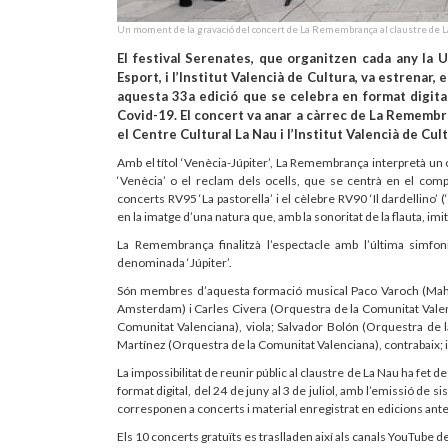
Un moment de la gravació del concert de La Remembrança al claustre de L
El festival Serenates, que organitzen cada any la U
Esport, i l’Institut Valencià de Cultura, va estrenar, 
aquesta 33a edició que se celebra en format digita
Covid-19. El concert va anar a càrrec de La Remembr
el Centre Cultural La Nau i l’Institut Valencià de Cul
Amb el títol ‘Venècia-Júpiter’, La Remembrança interpretà un c
‘Venècia’ o el reclam dels ocells, que se centrà en el com
concerts RV95 ‘La pastorella’ i el cèlebre RV90 ‘Il dardellino’ 
en la imatge d’una natura que, amb la sonoritat de la flauta, imi
La Remembrança finalitzà l’espectacle amb l’última sim
denominada ‘Júpiter’.
Són membres d’aquesta formació musical Paco Varoch (Mahle
Amsterdam) i Carles Civera (Orquestra de la Comunitat Valenc
Comunitat Valenciana), viola; Salvador Bolón (Orquestra de
Martínez (Orquestra de la Comunitat Valenciana), contrabaix; i
La impossibilitat de reunir públic al claustre de La Nau ha fet
format digital, del 24 de juny al 3 de juliol, amb l’emissió de s
corresponen a concerts i material enregistrat en edicions ante
Els 10 concerts gratuïts es traslladen així als canals YouTube d