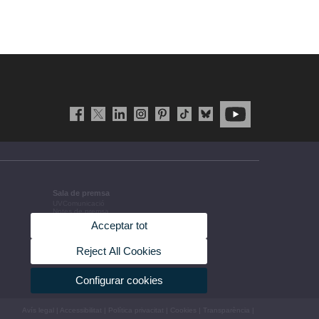
Sala de premsa
UVComunicació
Notes de premsa
Agenda de govern
Acceptar tot
Acords de govern
La UV en la premsa
Informació corporativa
Reject All Cookies
Configurar cookies
Avís legal
|
Accessibilitat
|
Política privacitat
|
Cookies
|
Transparència
|