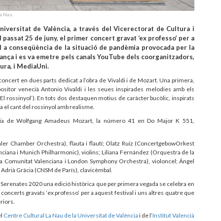
a Nau.
niversitat de València, a través del Vicerectorat de Cultura i
el passat 25 de juny, el primer concert gravat ‘ex professo’ per a
l a conseqüència de la situació de pandèmia provocada per la
ança i es va emetre pels canals YouTube dels coorganitzadors,
tura, i MediaUni.
oncert en dues parts dedicat a l’obra de Vivaldi i de Mozart. Una primera,
positor venecià Antonio Vivaldi i les seues inspirades melodies amb els
(‘El rossinyol’). En tots dos destaquen motius de caràcter bucòlic, inspirats
ta el cant del rossinyol amb realisme.
fonia de Wolfgang Amadeus Mozart, la número 41 en Do Major K 551,
r Chamber Orchestra), flauta i flautí; Olatz Ruiz (ConcertgebowOrkest
iana i Munich Philharmonic), violins; Liliana Fernández (Orquestra de la
 la Comunitat Valenciana i London Symphony Orchestra), violoncel; Ángel
 Adrià Gràcia (CNSM de París), clavicèmbal.
 de Serenates 2020 una edició històrica que per primera vegada se celebra en
is concerts gravats ‘ex professo’ per a aquest festival i uns altres quatre que
riors.
el
Centre Cultural La Nau de la Universitat de València
i de l’
Institut Valencià