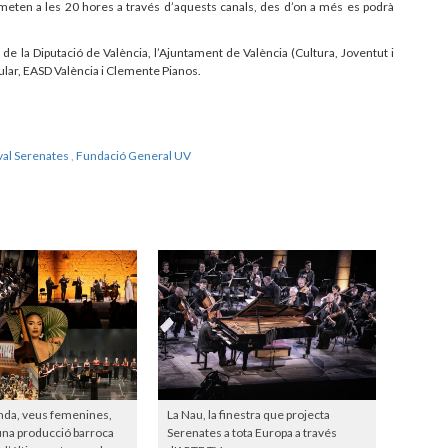
emeten a les 20 hores a través d’aquests canals, des d’on a més es podrà
de la Diputació de València, l’Ajuntament de València (Cultura, Joventut i
ular, EASD València i Clemente Pianos.
val Serenates
,
Fundació General UV
nda, veus femenines,
La Nau, la finestra que projecta
 una producció barroca
Serenates a tota Europa a través