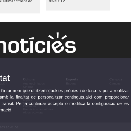
 l’última setmana de
d'ARTE TV
tat
Cultura
Esports
Campus
ació i
Arts escèniques
Esports
Campus
Cinema
 t'informem que utilitzem cookies pròpies i de tercers per a realitzar
Conferències i debats
Congressos i jornades
b la finalitat de personalitzar continguts,així com proporcionar
Exposicions
Lletres
e trànsit. Per a continuar accepta o modifica la configuració de les
Música
Patrimoni
rmació
Premis i convocatòries
Altres activitats
 963 86 41 00