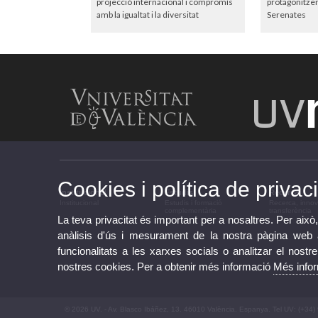
projecció internacional i compromís
protagonitzen
amb la igualtat i la diversitat
Serenates
Cookies i política de privaci
Institucional
Estudis
Recerca
Institucional
Estudis i formació
Recerca, innov
complementària
transferència
La teva privacitat és important per a nosaltres. Per això,
anàlisis d'ús i mesurament de la nostra pàgina web am
funcionalitats a les xarxes socials o analitzar el nostr
nostres cookies. Per a obtenir més informació
Més info
© 2026 UV. - Av. Blasco Ibáñez, 13. 46010 València. Espanya. Tel UV: (+34)