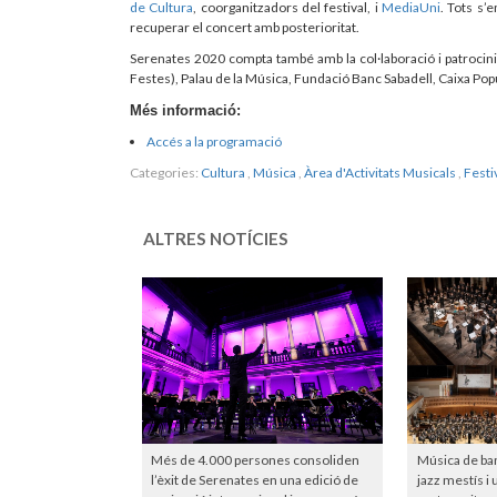
de Cultura
, coorganitzadors del festival, i
MediaUni
. Tots s’
recuperar el concert amb posterioritat.
Serenates 2020 compta també amb la col·laboració i patrocini 
Festes), Palau de la Música, Fundació Banc Sabadell, Caixa Pop
Més informació:
Accés a la programació
Categories:
Cultura
,
Música
,
Àrea d'Activitats Musicals
,
Festi
ALTRES NOTÍCIES
Més de 4.000 persones consoliden
Música de ba
l’èxit de Serenates en una edició de
jazz mestís i