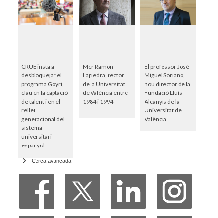
CRUE insta a
Mor Ramon
El professor José
desbloquejar el
Lapiedra, rector
Miguel Soriano,
programa Goyri,
de la Universitat
nou director de la
clau en la captació
de València entre
Fundació Lluís
de talent i en el
1984 i 1994
Alcanyís de la
relleu
Universitat de
generacional del
València
sistema
universitari
espanyol
Cerca avançada