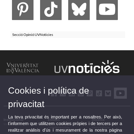
Secció Opinió UVNoticies
Cookies i política de
privacitat
La teva privacitat és important per a nosaltres. Per això,
Institucional
Estudis
Recerca
t'informem que utilitzem cookies pròpies i de tercers per a
Institucional
Estudis i formació
Recerca, innovació i
complementària
transferència
realitzar anàlisis d'ús i mesurament de la nostra pàgina