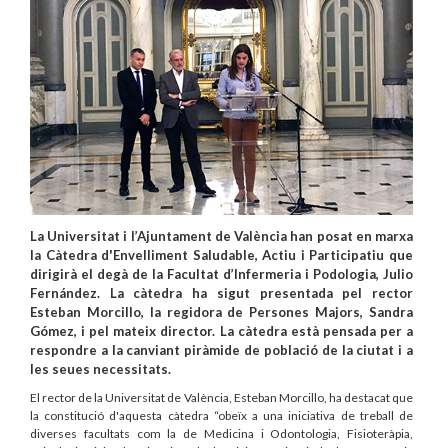
La Universitat i l’Ajuntament de València han posat en marxa
la Càtedra d'Envelliment Saludable, Actiu i Participatiu que
dirigirà el degà de la Facultat d’Infermeria i Podologia, Julio
Fernández. La càtedra ha sigut presentada pel rector
Esteban Morcillo, la regidora de Persones Majors, Sandra
Gómez, i pel mateix director. La càtedra està pensada per a
respondre a la canviant piràmide de població de la ciutat i a
les seues necessitats.
El rector de la Universitat de València, Esteban Morcillo, ha destacat que
la constitució d'aquesta càtedra “obeïx a una iniciativa de treball de
diverses facultats com la de Medicina i Odontologia, Fisioteràpia,