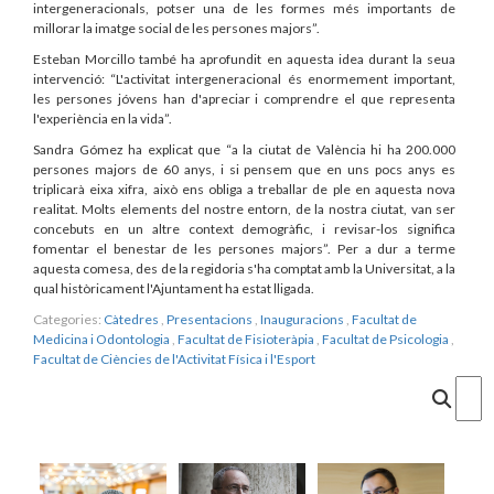
intergeneracionals, potser una de les formes més importants de
millorar la imatge social de les persones majors”.
Esteban Morcillo també ha aprofundit en aquesta idea durant la seua
intervenció: “L'activitat intergeneracional és enormement important,
les persones jóvens han d'apreciar i comprendre el que representa
l'experiència en la vida”.
Sandra Gómez ha explicat que “a la ciutat de València hi ha 200.000
persones majors de 60 anys, i si pensem que en uns pocs anys es
triplicarà eixa xifra, això ens obliga a treballar de ple en aquesta nova
realitat. Molts elements del nostre entorn, de la nostra ciutat, van ser
concebuts en un altre context demogràfic, i revisar-los significa
fomentar el benestar de les persones majors”. Per a dur a terme
aquesta comesa, des de la regidoria s'ha comptat amb la Universitat, a la
qual històricament l'Ajuntament ha estat lligada.
Categories:
Càtedres
,
Presentacions
,
Inauguracions
,
Facultat de
Medicina i Odontologia
,
Facultat de Fisioteràpia
,
Facultat de Psicologia
,
Facultat de Ciències de l'Activitat Física i l'Esport
Cercar