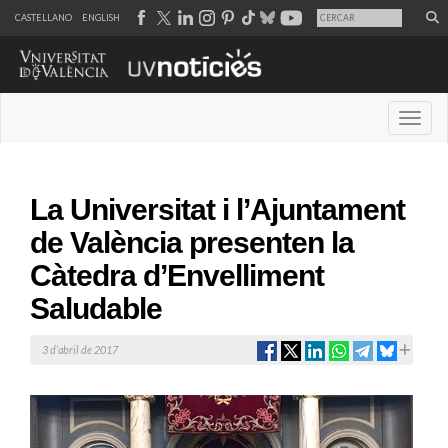
CASTELLANO
ENGLISH
Desple
La Universitat i l’Ajuntament
de València presenten la
Càtedra d’Envelliment
Saludable
3 d’abril de 2017