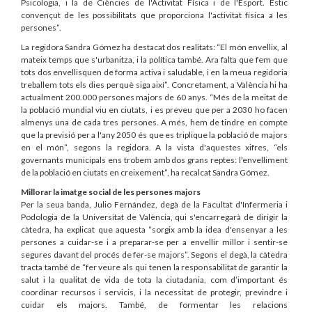
Psicologia, i la de Ciències de l'Activitat Física i de l'Esport. Estic
convençut de les possibilitats que proporciona l'activitat física a les
persones”.
La regidora Sandra Gómez ha destacat dos realitats: “El món envellix, al
mateix temps que s'urbanitza, i la política també. Ara falta que fem que
tots dos envellisquen de forma activa i saludable, i en la meua regidoria
treballem tots els dies perquè siga així”. Concretament, a València hi ha
actualment 200.000 persones majors de 60 anys. “Més de la meitat de
la població mundial viu en ciutats, i es preveu que per a 2030 ho facen
almenys una de cada tres persones. A més, hem de tindre en compte
que la previsió per a l'any 2050 és que es triplique la població de majors
en el món”, segons la regidora. A la vista d'aquestes xifres, “els
governants municipals ens trobem amb dos grans reptes: l'envelliment
de la població en ciutats en creixement”, ha recalcat Sandra Gómez.
Millorar la imatge social de les persones majors
Per la seua banda, Julio Fernández, degà de la Facultat d'Infermeria i
Podologia de la Universitat de València, qui s'encarregarà de dirigir la
càtedra, ha explicat que aquesta “sorgix amb la idea d'ensenyar a les
persones a cuidar-se i a preparar-se per a envellir millor i sentir-se
segures davant del procés de fer-se majors”. Segons el degà, la càtedra
tracta també de “fer veure als qui tenen la responsabilitat de garantir la
salut i la qualitat de vida de tota la ciutadania, com d’important és
coordinar recursos i servicis, i la necessitat de protegir, previndre i
cuidar els majors. També, de formentar les relacions