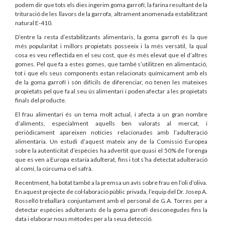
podem dir que tots els dies ingerim goma garrofí, la farina resultant de la
trituració de les llavors de la garrofa, altrament anomenada estabilitzant
natural E-410.
D’entre la resta d’estabilitzants alimentaris, la goma garrofí és la que
més popularitat i millors propietats posseeix i la més versàtil, la qual
cosa es veu reflectida en el seu cost, que és més elevat que el d’altres
gomes. Pel que fa a estes gomes, que també s’utilitzen en alimentació,
tot i que els seus components estan relacionats químicament amb els
de la goma garrofí i són difícils de diferenciar, no tenen les mateixes
propietats pel que fa al seu ús alimentari i poden afectar a les propietats
finals del producte.
El frau alimentari és un tema molt actual, i afecta a un gran nombre
d’aliments, especialment aquells ben valorats al mercat, i
periòdicament apareixen notícies relacionades amb l’adulteració
alimentària. Un estudi d’aquest mateix any de la Comissió Europea
sobre la autenticitat d’espècies ha advertit que quasi el 50% de l’orenga
que es ven a Europa estaria adulterat, fins i tot s’ha detectat adulteració
al comí, la cúrcuma o el safrà.
Recentment, ha botat també a la premsa un avís sobre frau en l’oli d’oliva.
En aquest projecte de col·laboració públic privada, l’equip del Dr. Josep A.
Rosselló treballarà conjuntament amb el personal de G.A. Torres per a
detectar espècies adulterants de la goma garrofí desconegudes fins la
data i elaborar nous mètodes per a la seua detecció.