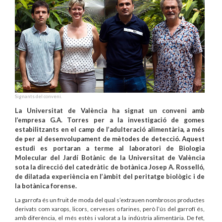
Signants del conveni.
La Universitat de València ha signat un conveni amb
l’empresa G.A. Torres per a la investigació de gomes
estabilitzants en el camp de l’adulteració alimentària, a més
de per al desenvolupament de mètodes de detecció. Aquest
estudi es portaran a terme al laboratori de Biologia
Molecular del Jardí Botànic de la Universitat de València
sota la direcció del catedràtic de botànica Josep A. Rosselló,
de dilatada experiència en l’àmbit del peritatge biològic i de
la botànica forense.
La garrofa és un fruit de moda del qual s’extrauen nombrosos productes
derivats com xarops, licors, cerveses o farines, però l’ús del garrofí és,
amb diferència, el més estès i valorat a la indústria alimentària. De fet,