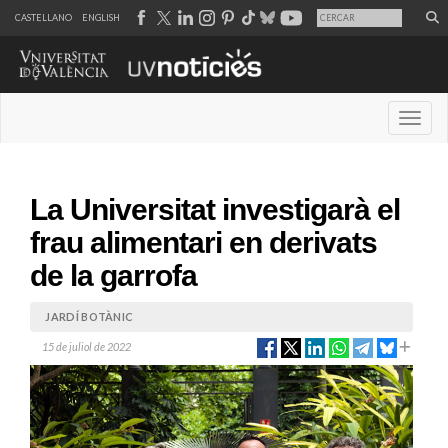
CASTELLANO
ENGLISH
Desple
La Universitat investigarà el
frau alimentari en derivats
de la garrofa
JARDÍ BOTÀNIC
15 de juliol de 2022