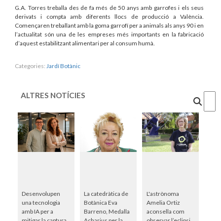
G.A. Torres treballa des de fa més de 50 anys amb garrofes i els seus
derivats i compta amb diferents llocs de producció a València.
Començaren treballant amb la goma garrofí per a animals als anys 90 i en
l’actualitat són una de les empreses més importants en la fabricació
d’aquest estabilitzant alimentari per al consum humà.
Categories:
Jardí Botànic
ALTRES NOTÍCIES
Cercar
Desenvolupen
La catedràtica de
L'astrònoma
una tecnologia
Botànica Eva
Amelia Ortiz
amb IA per a
Barreno, Medalla
aconsella com
mitigar la captura
Acharius per la
observar l’eclipsi