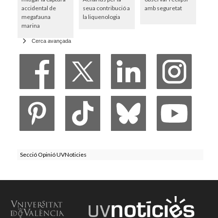
accidental de
seua contribució a
amb seguretat
megafauna
la liquenologia
marina
Cerca avançada
Secció Opinió UVNoticies