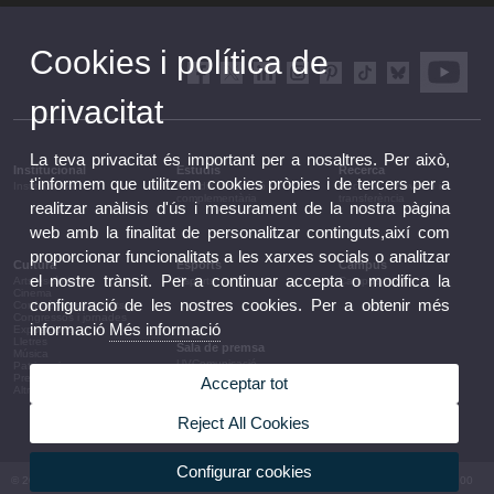
Cookies i política de
privacitat
La teva privacitat és important per a nosaltres. Per això,
Institucional
Estudis
Recerca
t'informem que utilitzem cookies pròpies i de tercers per a
Institucional
Estudis i formació
Recerca, innovació i
complementària
transferència
realitzar anàlisis d'ús i mesurament de la nostra pàgina
web amb la finalitat de personalitzar continguts,així com
proporcionar funcionalitats a les xarxes socials o analitzar
Cultura
Esports
Campus
el nostre trànsit. Per a continuar accepta o modifica la
Arts escèniques
Esports
Campus
Cinema
configuració de les nostres cookies. Per a obtenir més
Conferències i debats
Congressos i jornades
informació
Més informació
Exposicions
Lletres
Sala de premsa
Música
UVComunicació
Patrimoni
Notes de premsa
Premis i convocatòries
Acceptar tot
Agenda de govern
Altres activitats
Acords de govern
La UV en la premsa
Reject All Cookies
Informació corporativa
Configurar cookies
© 2026 UV. - Av. Blasco Ibáñez, 13. 46010 València. Espanya. Tel UV: (+34) 963 86 41 00