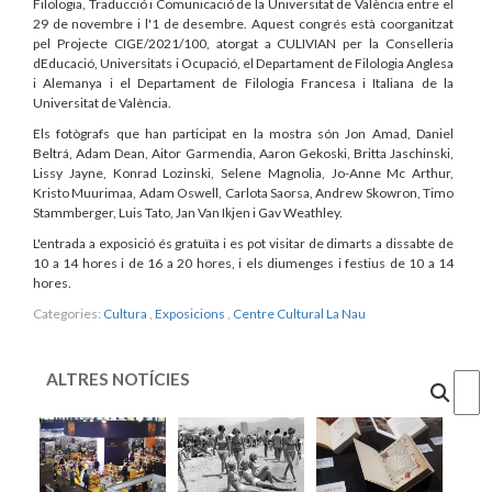
Filologia, Traducció i Comunicació de la Universitat de València entre el
29 de novembre i l'1 de desembre. Aquest congrés està coorganitzat
pel Projecte CIGE/2021/100, atorgat a CULIVIAN per la Conselleria
dEducació, Universitats i Ocupació, el Departament de Filologia Anglesa
i Alemanya i el Departament de Filologia Francesa i Italiana de la
Universitat de València.
Els fotògrafs que han participat en la mostra són Jon Amad, Daniel
Beltrá, Adam Dean, Aitor Garmendia, Aaron Gekoski, Britta Jaschinski,
Lissy Jayne, Konrad Lozinski, Selene Magnolia, Jo-Anne Mc Arthur,
Kristo Muurimaa, Adam Oswell, Carlota Saorsa, Andrew Skowron, Timo
Stammberger, Luis Tato, Jan Van Ikjen i Gav Weathley.
L'entrada a exposició és gratuïta i es pot visitar de dimarts a dissabte de
10 a 14 hores i de 16 a 20 hores, i els diumenges i festius de 10 a 14
hores.
Categories:
Cultura
,
Exposicions
,
Centre Cultural La Nau
ALTRES NOTÍCIES
Cercar