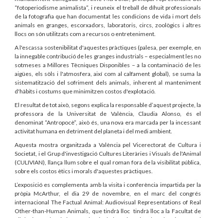
“fotoperiodisme animalista”, i reuneix el treball de díhuit professionals
de la fotografia que han documentat les condicions de vida i mort dels
animals en granges, escorxadors, laboratoris, circs, zoològics i altres
llocs on són utilitzats com a recursos o entreteniment.
A l'escassa sostenibilitat d'aquestes pràctiques (palesa, per exemple, en
la innegable contribució de les granges industrials – especialment les no
sotmeses a Millores Tècniques Disponibles – a la contaminació de les
aigües, els sòls i l'atmosfera, així com al calfament global), se suma la
sistematització del sofriment dels animals, inherent al manteniment
d'hàbits i costums que minimitzen costos d'explotació.
El resultat de tot això, segons explica la responsable d’aquest projecte, la
professora de la Universitat de València, Claudia Alonso, és el
denominat “Antropocè”, això és, una nova era marcada per la incessant
activitat humana en detriment del planeta i del medi ambient.
Aquesta mostra organitzada a València pel Vicerectorat de Cultura i
Societat, i el Grup d'investigació Cultures Literàries i Visuals de l'Animal
(CULIVIAN), llança llum sobre el qual roman fora de la visibilitat pública,
sobre els costos ètics i morals d'aquestes pràctiques.
L’exposició es complementa amb la visita i conferència impartida per la
pròpia McArthur, el dia 29 de novembre, en el marc del congrés
internacional The Factual Animal: Audiovisual Representations of Real
Other-than-Human Animals, que tindrà lloc tindrà lloc a la Facultat de