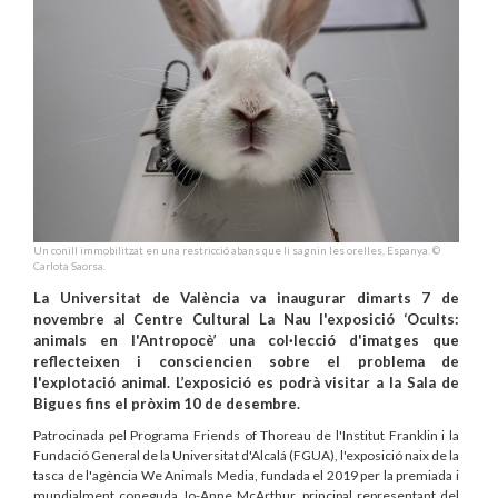
Un conill immobilitzat en una restricció abans que li sagnin les orelles, Espanya. ©
Carlota Saorsa.
La Universitat de València va inaugurar dimarts 7 de
novembre al Centre Cultural La Nau l'exposició ‘Ocults:
animals en l'Antropocè’ una col·lecció d'imatges que
reflecteixen i consciencien sobre el problema de
l'explotació animal. L’exposició es podrà visitar a la Sala de
Bigues fins el pròxim 10 de desembre.
Patrocinada pel Programa Friends of Thoreau de l'Institut Franklin i la
Fundació General de la Universitat d'Alcalá (FGUA), l'exposició naix de la
tasca de l'agència We Animals Media, fundada el 2019 per la premiada i
mundialment coneguda Jo-Anne McArthur, principal representant del