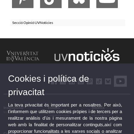
Secció Opinió UVNoticies
Cookies i política de
privacitat
La teva privacitat és important per a nosaltres. Per això,
Institucional
Estudis
Recerca
t'informem que utilitzem cookies pròpies i de tercers per a
Institucional
Estudis i formació
Recerca, innovació i
complementària
transferència
realitzar anàlisis d'ús i mesurament de la nostra pàgina
web amb la finalitat de personalitzar continguts,així com
proporcionar funcionalitats a les xarxes socials o analitzar
Cultura
Esports
Campus