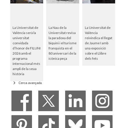
La Universitat de
La Nau de la
La Universitat de
València serà la
Universitat revisa
València
universitat
la paradoxa del
reivindica el llegat
convidada
biquini i el turisme
de Jaume I amb
d’honor de FILUNI
franquista en el
una exposició
2026 amb el
80 aniversari de la
sobre el Llibre
programa
icònica peça
dels fets
internacional més
ampli de la seua
història
Cerca avançada