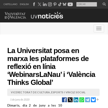
CASTELLANO
ENGLISH
Desple
La Universitat posa en
marxa les plataformes de
reflexió en línia
‘WebinarsLaNau’ i ‘València
Thinks Global’
VICERECTORAT DE CULTURA, ESPORTS I VINCLE SOCIAL
1 de juny de 2020
Dimarts, dia 2 de juny a les 10