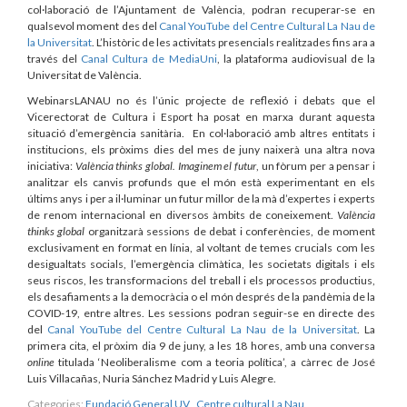
col·laboració de l’Ajuntament de València, podran recuperar-se en
qualsevol moment des del
Canal YouTube del Centre Cultural La Nau de
la Universitat
. L’històric de les activitats presencials realitzades fins ara a
través del
Canal Cultura de MediaUni
, la plataforma audiovisual de la
Universitat de València.
WebinarsLANAU no és l’únic projecte de reflexió i debats que el
Vicerectorat de Cultura i Esport ha posat en marxa durant aquesta
situació d’emergència sanitària. En col·laboració amb altres entitats i
institucions, els pròxims dies del mes de juny naixerà una altra nova
iniciativa:
València thinks global. Imaginem el futur
, un fòrum per a pensar i
analitzar els canvis profunds que el món està experimentant en els
últims anys i per a il·luminar un futur millor de la mà d’expertes i experts
de renom internacional en diversos àmbits de coneixement.
València
thinks global
organitzarà sessions de debat i conferències, de moment
exclusivament en format en línia, al voltant de temes crucials com les
desigualtats socials, l’emergència climàtica, les societats digitals i els
seus riscos, les transformacions del treball i els processos productius,
els desafiaments a la democràcia o el món després de la pandèmia de la
COVID-19, entre altres. Les sessions podran seguir-se en directe des
del
Canal YouTube del Centre Cultural La Nau de la Universitat
. La
primera cita, el pròxim dia 9 de juny, a les 18 hores, amb una conversa
online
titulada ‘Neoliberalisme com a teoria política’, a càrrec de José
Luis Villacañas, Nuria Sánchez Madrid y Luis Alegre.
Categories:
Fundació General UV
,
Centre cultural La Nau