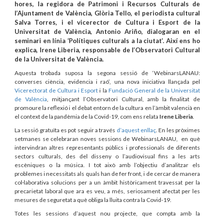
hores, la regidora de Patrimoni i Recursos Culturals de
l’Ajuntament de València, Glòria Tello, el periodista cultural
Salva Torres, i el vicerector de Cultura i Esport de la
Universitat de València, Antonio Ariño, dialogaran en el
seminari en línia ‘Polítiques culturals a la ciutat’. Així ens ho
explica, Irene Liberia, responsable de l’Observatori Cultural
de la Universitat de València.
Aquesta trobada suposa la segona sessió de ‘WebinarsLANAU:
converses ciència, evidencia i raó’, una nova iniciativa llançada pel
Vicerectorat de Cultura i Esport
i la
Fundació General de la Universitat
de València
, mitjançant l’Observatori Cultural, amb la finalitat de
promoure la reflexió i el debat entorn de la cultura en l’àmbit valencià en
el context de la pandèmia de la Covid-19, com ens relata
Irene Liberia
.
La sessió gratuïta es pot seguir a través
d’aquest enllaç
. En les pròximes
setmanes se celebraran noves sessions de WebinarsLANAU, en què
intervindran altres representants públics i professionals de diferents
sectors culturals, des del disseny o l’audiovisual fins a les arts
escèniques o la música. I tot això amb l’objectiu d’analitzar els
problemes i necessitats als quals han de fer front, i de cercar de manera
col·laborativa solucions per a un àmbit històricament travessat per la
precarietat laboral que ara es veu, a més, seriosament afectat per les
mesures de seguretat a què obliga la lluita contra la Covid-19.
Totes les sessions d’aquest nou projecte, que compta amb la