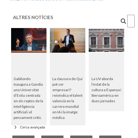
ALTRES NOTÍCIES
Cercar
Gabilondo
La clausura de Qui
La UV aborda
inaugura a Gandia
pot ser
l’estat de la
una Universitat
empresari?
cultura a Espanya i
d’Estiu centrada
reivindica el talent
Iberoamèrica en
en els reptes de la
valencià en la
dues jornades
intel·ligència
carrera mundial
artificial i el
en IA i la imatge
pensament crític
mèdica
Cerca avançada