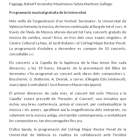
Fagoaga, Rafael Fernández Maximiano i Sylvia Martínez Gallego.
Programació musical gratuïta de la Universitat
Més enllà de l’organització d’un festival ‘Serenates’, la Universitat de
València fomenta la música de forma continuada al llarg de tot el curs. A
través de l’Aula de Música ofereix durant tot l’any concerts gratuïts de
música de cambra, vocal i lírica, en tres dels seus espais singulars: el
Centre Cultural La Nau, el Jardí Botànic i el Col·legi Major Rector Peset.
La programació d’octubre a desembre es compon de 13 concerts,
consultable
ací
.
Els concerts a la Capella de la Sapiència de la Nau tenen lloc cada
dimecres, a les 19 hores. Després de la presentació del llibre de
Serenates s’ha programat un concert amb obres dels compositors L.
Boccherini, G. Bottesini, A. Dvorak, a càrrec d’Ángela Edo (violoncel),
Juan López (contrabaix) i José Romero Mazarrota (piano).
El primer dimecres de cada mes, el concert del cicle ‘Música a la
Capella’ estarà precedit de ‘Paraules al Concert’, una iniciativa que
inclou una breu conferència, prèvia al concert, per contextualitzar la
música i els autors, aprofitant així la magnificència dels intèrprets, no
solament en la música antiga, sinó també contemporània, o emfatitzant
les compositores, tan desconegudes fins ara.
D’altra banda, la programació del Col·legi Major Rector Peset de la
Universitat de València es realitza en col·laboració amb l’Institut