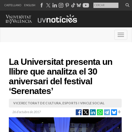
CASTELLANO
ENGLISH
Desple
La Universitat presenta un
llibre que analitza el 30
aniversari del festival
‘Serenates’
VICERECTORAT DE CULTURA, ESPORTS I VINCLE SOCIAL
26 d’octubre de 2017