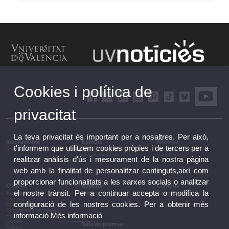
Cookies i política de
privacitat
La teva privacitat és important per a nosaltres. Per això,
Institucional
Estudis
Recerca
t'informem que utilitzem cookies pròpies i de tercers per a
Institucional
Estudis i formació
Recerca, innovació i
complementària
transferència
realitzar anàlisis d'ús i mesurament de la nostra pàgina
web amb la finalitat de personalitzar continguts,així com
proporcionar funcionalitats a les xarxes socials o analitzar
Cultura
Esports
Campus
el nostre trànsit. Per a continuar accepta o modifica la
Arts escèniques
Esports
Campus
Cinema
configuració de les nostres cookies. Per a obtenir més
Conferències i debats
Congressos i jornades
informació
Més informació
Exposicions
Lletres
Sala de premsa
Música