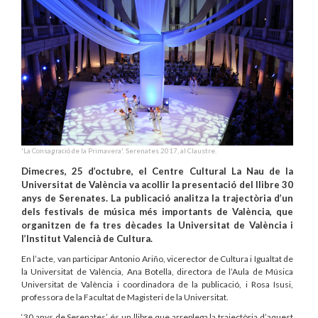
'La Consagració de la Primavera'. Serenates 2017, al Claustre.
Dimecres, 25 d’octubre, el Centre Cultural La Nau de la
Universitat de València va acollir la presentació del llibre 30
anys de Serenates. La publicació analitza la trajectòria d’un
dels festivals de música més importants de València, que
organitzen de fa tres dècades la Universitat de València i
l’Institut Valencià de Cultura.
En l’acte, van participar Antonio Ariño, vicerector de Cultura i Igualtat de
la Universitat de València, Ana Botella, directora de l’Aula de Música
Universitat de València i coordinadora de la publicació, i Rosa Isusi,
professora de la Facultat de Magisteri de la Universitat.
‘30 anys de Serenates’ és un llibre que arreplega la trajectòria d’aquest