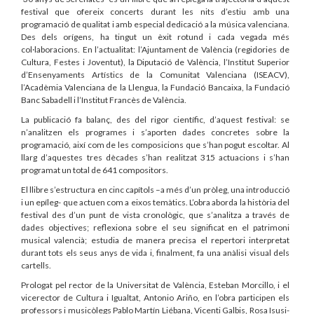
festival que ofereix concerts durant les nits d’estiu amb una
programació de qualitat i amb especial dedicació a la música valenciana.
Des dels orígens, ha tingut un èxit rotund i cada vegada més
col·laboracions. En l’actualitat: l’Ajuntament de València (regidories de
Cultura, Festes i Joventut), la Diputació de València, l’Institut Superior
d’Ensenyaments Artístics de la Comunitat Valenciana (ISEACV),
l’Acadèmia Valenciana de la Llengua, la Fundació Bancaixa, la Fundació
Banc Sabadell i l’Institut Francès de València.
La publicació fa balanç, des del rigor científic, d’aquest festival: se
n’analitzen els programes i s’aporten dades concretes sobre la
programació, així com de les composicions que s’han pogut escoltar. Al
llarg d’aquestes tres dècades s’han realitzat 315 actuacions i s’han
programat un total de 641 compositors.
El llibre s’estructura en cinc capítols –a més d’un pròleg, una introducció
i un epíleg- que actuen com a eixos temàtics. L’obra aborda la història del
festival des d’un punt de vista cronològic, que s’analitza a través de
dades objectives; reflexiona sobre el seu significat en el patrimoni
musical valencià; estudia de manera precisa el repertori interpretat
durant tots els seus anys de vida i, finalment, fa una anàlisi visual dels
cartells.
Prologat pel rector de la Universitat de València, Esteban Morcillo, i el
vicerector de Cultura i Igualtat, Antonio Ariño, en l’obra participen els
professors i musicòlegs Pablo Martín Liébana, Vicenti Galbis, Rosa Isusi-