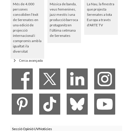
Més de 4.000
Música de banda,
La Nau, la finestra
persones
veus femenines,
que projecta
consoliden l’èxit
jazz mestís i una
Serenates a tota
de Serenates en
producció barroca
Europa a través
una edició de
protagonitzen
d'ARTE TV
projecció
l’última setmana
internacional i
de Serenates
compromís amb la
igualtat i la
diversitat
Cerca avançada
Secció Opinió UVNoticies