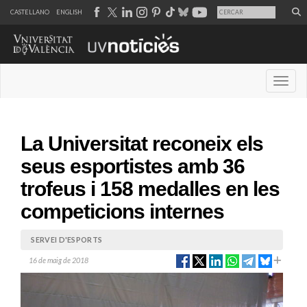
CASTELLANO
ENGLISH
Desple
La Universitat reconeix els
seus esportistes amb 36
trofeus i 158 medalles en les
competicions internes
SERVEI D'ESPORTS
16 de maig de 2018