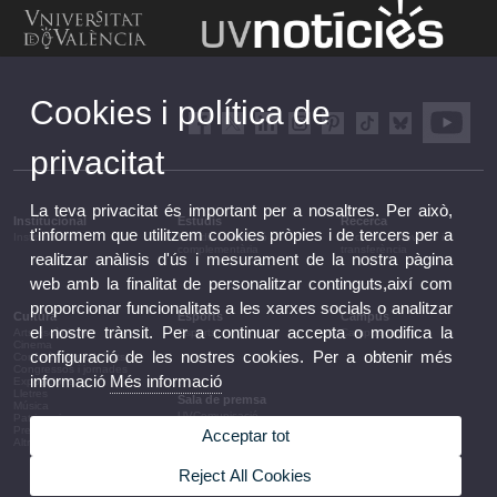
Cookies i política de
privacitat
La teva privacitat és important per a nosaltres. Per això,
Institucional
Estudis
Recerca
t'informem que utilitzem cookies pròpies i de tercers per a
Institucional
Estudis i formació
Recerca, innovació i
complementària
transferència
realitzar anàlisis d'ús i mesurament de la nostra pàgina
web amb la finalitat de personalitzar continguts,així com
proporcionar funcionalitats a les xarxes socials o analitzar
Cultura
Esports
Campus
el nostre trànsit. Per a continuar accepta o modifica la
Arts escèniques
Esports
Campus
Cinema
configuració de les nostres cookies. Per a obtenir més
Conferències i debats
Congressos i jornades
informació
Més informació
Exposicions
Lletres
Sala de premsa
Música
UVComunicació
Patrimoni
Notes de premsa
Premis i convocatòries
Acceptar tot
Agenda de govern
Altres activitats
Acords de govern
La UV en la premsa
Reject All Cookies
Informació corporativa