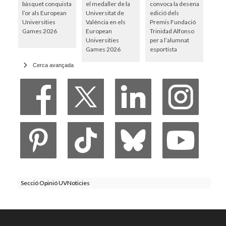
bàsquet conquista
el medaller de la
convoca la desena
l’or als European
Universitat de
edició dels
Universities
València en els
Premis Fundació
Games 2026
European
Trinidad Alfonso
Universities
per a l’alumnat
Games 2026
esportista
Cerca avançada
Secció Opinió UVNoticies