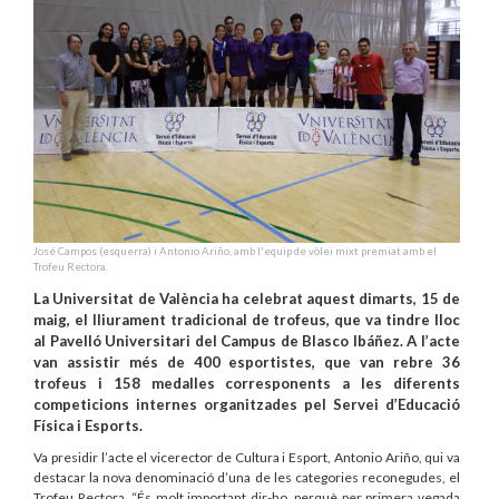
José Campos (esquerra) i Antonio Ariño, amb l'equip de vòlei mixt premiat amb el
Trofeu Rectora.
La Universitat de València ha celebrat aquest dimarts, 15 de
maig, el lliurament tradicional de trofeus, que va tindre lloc
al Pavelló Universitari del Campus de Blasco Ibáñez. A l’acte
van assistir més de 400 esportistes, que van rebre 36
trofeus i 158 medalles corresponents a les diferents
competicions internes organitzades pel Servei d’Educació
Física i Esports.
Va presidir l’acte el vicerector de Cultura i Esport, Antonio Ariño, qui va
destacar la nova denominació d’una de les categories reconegudes, el
Trofeu Rectora. “És molt important dir-ho, perquè per primera vegada