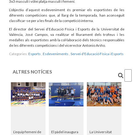
3x3 masculí i vòlei platja masculí i femení.
L’objectiu d’aquest esdeveniment és premiar els esportistes de les
diferents competicions que, al llarg de la temporada, han aconseguit
classificar-se per a les finals de la competició interna.
El director del Servei d’Educació Física i Esports de la Universitat de
València, José Campos, va realitzar el lliurament dels trofeus i les
medalles als esportistes amb la col·laboració dels tècnics responsables
de les diferents competicions i del vicerector Antonio Ariño.
Categories:
Esports
,
Esdeveniments
,
Servei d'Educació Física i Esports
ALTRES NOTÍCIES
Cercar
L’equip femení de
El pàdel inaugura
La Universitat