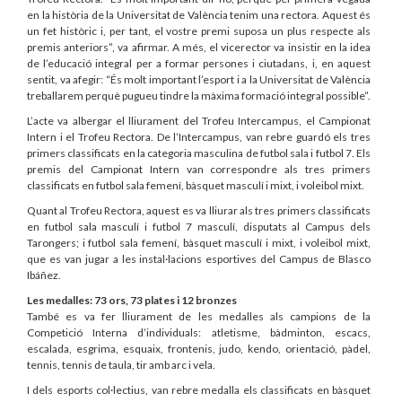
en la història de la Universitat de València tenim una rectora. Aquest és
un fet històric i, per tant, el vostre premi suposa un plus respecte als
premis anteriors”, va afirmar. A més, el vicerector va insistir en la idea
de l’educació integral per a formar persones i ciutadans, i, en aquest
sentit, va afegir: “És molt important l’esport i a la Universitat de València
treballarem perquè pugueu tindre la màxima formació integral possible”.
L’acte va albergar el lliurament del Trofeu Intercampus, el Campionat
Intern i el Trofeu Rectora. De l’Intercampus, van rebre guardó els tres
primers classificats en la categoria masculina de futbol sala i futbol 7. Els
premis del Campionat Intern van correspondre als tres primers
classificats en futbol sala femení, bàsquet masculí i mixt, i voleibol mixt.
Quant al Trofeu Rectora, aquest es va lliurar als tres primers classificats
en futbol sala masculí i futbol 7 masculí, disputats al Campus dels
Tarongers; i futbol sala femení, bàsquet masculí i mixt, i voleibol mixt,
que es van jugar a les instal·lacions esportives del Campus de Blasco
Ibáñez.
Les medalles: 73 ors, 73 plates i 12 bronzes
També es va fer lliurament de les medalles als campions de la
Competició Interna d’individuals: atletisme, bàdminton, escacs,
escalada, esgrima, esquaix, frontenis, judo, kendo, orientació, pàdel,
tennis, tennis de taula, tir amb arc i vela.
I dels esports col·lectius, van rebre medalla els classificats en bàsquet