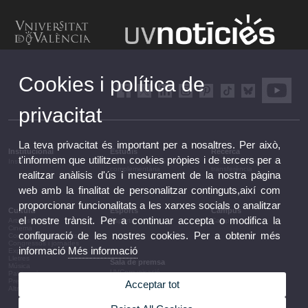
Cookies i política de
privacitat
La teva privacitat és important per a nosaltres. Per això,
Institucional
Estudis
Recerca
t'informem que utilitzem cookies pròpies i de tercers per a
Institucional
Estudis i formació
Recerca, innovació i
complementària
transferència
realitzar anàlisis d'ús i mesurament de la nostra pàgina
web amb la finalitat de personalitzar continguts,així com
proporcionar funcionalitats a les xarxes socials o analitzar
Cultura
Esports
Campus
el nostre trànsit. Per a continuar accepta o modifica la
Arts escèniques
Esports
Campus
Cinema
configuració de les nostres cookies. Per a obtenir més
Conferències i debats
Congressos i jornades
informació
Més informació
Exposicions
Lletres
Sala de premsa
Música
UVComunicació
Patrimoni
Notes de premsa
Premis i convocatòries
Acceptar tot
Agenda de govern
Altres activitats
Acords de govern
La UV en la premsa