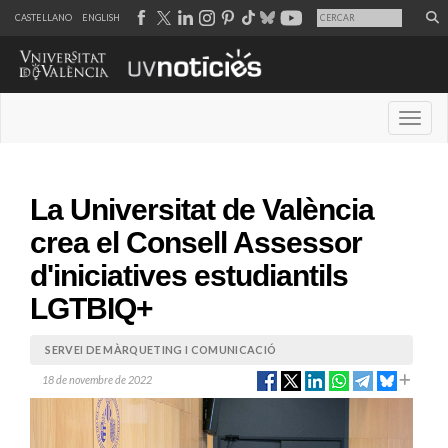
CASTELLANO
ENGLISH
Desple
La Universitat de València
crea el Consell Assessor
d'iniciatives estudiantils
LGTBIQ+
SERVEI DE MÀRQUETING I COMUNICACIÓ
18 de novembre de 2022