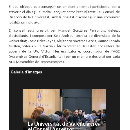
El seu objectiu és aconseguir un ambient dinàmic i participatiu, per a
afavorir el diàleg i el treball conjunt entre l'estudiantat i el Consell de
Direcció de la Universitat, amb la finalitat d'aconseguir una comunitat
igualitària i inclusiva.
El consell està presidit per Manuel González Ferrandis, delegat
d'estudiants, i compost per Sela Andreu, tècnica de diversitats de la
Universitat; Rocío Briet Reyes, Alejandro Navarro García, Jaume Espadà
Guillén, Valeria Ruiz García i Àfrica Vercher Ballester, consellers de
govern de la UV; Víctor Herrera Latorre, coordinador de l’AGE
(Assemblea General d'Estudiants) i per un membre designat per cada
ADR (Assemblea de Representants).
Galeria d'imatges
La Universitat de València crea
el Consell Assessor