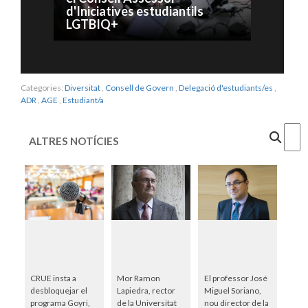
d'Iniciatives estudiantils
LGTBIQ+
Categories:
Diversitat
,
Consell de Govern
,
Delegació d'estudiants/es
,
ADR
,
AGE
,
Estudiant/a
Cercar
ALTRES NOTÍCIES
CRUE insta a
Mor Ramon
El professor José
desbloquejar el
Lapiedra, rector
Miguel Soriano,
programa Goyri,
de la Universitat
nou director de la