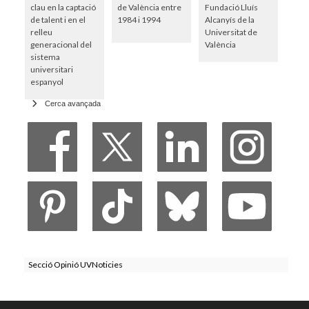
clau en la captació
de València entre
Fundació Lluís
de talent i en el
1984 i 1994
Alcanyís de la
relleu
Universitat de
generacional del
València
sistema
universitari
espanyol
Cerca avançada
Secció Opinió UVNoticies