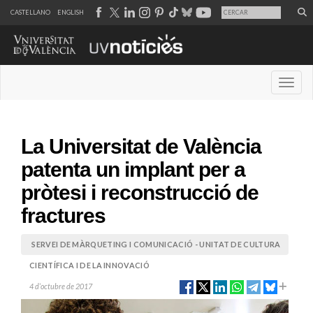
CASTELLANO
ENGLISH
Desple
La Universitat de València
patenta un implant per a
pròtesi i reconstrucció de
fractures
SERVEI DE MÀRQUETING I COMUNICACIÓ - UNITAT DE CULTURA
CIENTÍFICA I DE LA INNOVACIÓ
4 d’octubre de 2017