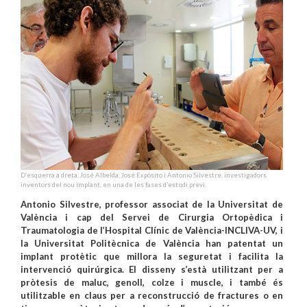
D’esquerra a dreta: José Albelda, José Expósito i Antonio Silvestre, investigadors
inventors del nou implant, en una de les fases d’estudi previ.
Antonio Silvestre, professor associat de la Universitat de
València i cap del Servei de Cirurgia Ortopèdica i
Traumatologia de l’Hospital Clínic de València-INCLIVA-UV, i
la Universitat Politècnica de València han patentat un
implant protètic que millora la seguretat i facilita la
intervenció quirúrgica. El disseny s’està utilitzant per a
pròtesis de maluc, genoll, colze i muscle, i també és
utilitzable en claus per a reconstrucció de fractures o en