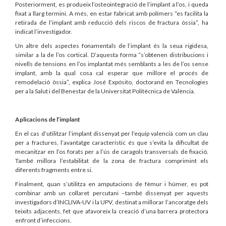
Posteriorment, es produeix l’osteointegració de l’implant a l’os, i queda
fixat a llarg termini. A més, en estar fabricat amb polímers “es facilita la
retirada de l’implant amb reducció dels riscos de fractura òssia”, ha
indicat l’investigador.
Un altre dels aspectes fonamentals de l’implant és la seua rigidesa,
similar a la de l’os cortical. D’aquesta forma “s’obtenen distribucions i
nivells de tensions en l’os implantat més semblants a les de l’os sense
implant, amb la qual cosa cal esperar que millore el procés de
remodelació òssia”, explica José Expósito, doctorand en Tecnologies
per a la Salut i del Benestar de la Universitat Politècnica de València.
Aplicacions de l’implant
En el cas d’utilitzar l’implant dissenyat per l’equip valencià com un clau
per a fractures, l’avantatge característic és que s’evita la dificultat de
mecanitzar en l’os forats per a l’ús de caragols transversals de fixació.
També millora l’estabilitat de la zona de fractura comprimint els
diferents fragments entre si.
Finalment, quan s’utilitza en amputacions de fèmur i húmer, es pot
combinar amb un collaret percutani –també dissenyat per aquests
investigadors d’INCLIVA-UV i la UPV, destinat a millorar l’ancoratge dels
teixits adjacents, fet que afavoreix la creació d’una barrera protectora
enfront d’infeccions.