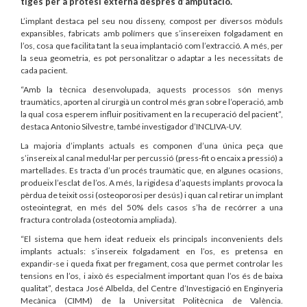
tiges per a pròtesi externa després d’amputació.
L’implant destaca pel seu nou disseny, compost per diversos mòduls
expansibles, fabricats amb polímers que s’insereixen folgadament en
l’os, cosa que facilita tant la seua implantació com l’extracció. A més, per
la seua geometria, es pot personalitzar o adaptar a les necessitats de
cada pacient.
“Amb la tècnica desenvolupada, aquests processos són menys
traumàtics, aporten al cirurgià un control més gran sobre l’operació, amb
la qual cosa esperem influir positivament en la recuperació del pacient”,
destaca Antonio Silvestre, també investigador d’INCLIVA-UV.
La majoria d’implants actuals es componen d’una única peça que
s’insereix al canal medul·lar per percussió (press-fit o encaix a pressió) a
martellades. Es tracta d’un procés traumàtic que, en algunes ocasions,
produeix l’esclat de l’os. A més, la rigidesa d’aquests implants provoca la
pèrdua de teixit ossi (osteoporosi per desús) i quan cal retirar un implant
osteointegrat, en més del 50% dels casos s’ha de recórrer a una
fractura controlada (osteotomia ampliada).
“El sistema que hem ideat redueix els principals inconvenients dels
implants actuals: s’insereix folgadament en l’os, es pretensa en
expandir-se i queda fixat per fregament, cosa que permet controlar les
tensions en l’os, i això és especialment important quan l’os és de baixa
qualitat”, destaca José Albelda, del Centre d’Investigació en Enginyeria
Mecànica (CIMM) de la Universitat Politècnica de València.