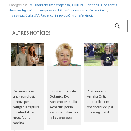
Categories:
Col·laboració amb empresa
,
Cultura Científica
,
Consorcis
de investigació amb empreses
,
Difusió i comunicació científica
,
Investigació a la UV
,
Recerca, innovació i transferència
Cercar
ALTRES NOTÍCIES
Desenvolupen
La catedràtica de
L'astrònoma
una tecnologia
Botànica Eva
Amelia Ortiz
amb IA per a
Barreno, Medalla
aconsella com
mitigar la captura
Acharius per la
observar l’eclipsi
accidental de
seua contribució a
amb seguretat
megafauna
la liquenologia
marina