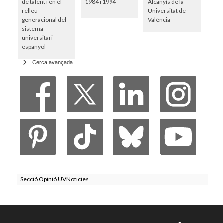
de talent i en el
1984 i 1994
Alcanyís de la
relleu
Universitat de
generacional del
València
sistema
universitari
espanyol
Cerca avançada
Secció Opinió UVNoticies