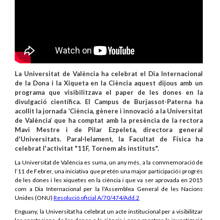
La Universitat de València ha celebrat el Dia Internacional
de la Dona i la Xiqueta en la Ciència aquest dijous amb un
programa que visibilitzava el paper de les dones en la
divulgació científica. El Campus de Burjassot-Paterna ha
acollit la jornada ‘Ciència, gènere i innovació a la Universitat
de València’ que ha comptat amb la presència de la rectora
Mavi Mestre i de Pilar Ezpeleta, directora general
d'Universitats. Paral·lelament, la Facultat de Física ha
celebrat l'activitat "11F, Tornem als instituts".
La Universitat de València es suma, un any més, a la commemoració de
l’11 de Febrer, una iniciativa que pretén una major participació i progrés
de les dones i les xiquetes en la ciència i que va ser aprovada en 2015
com a Dia Internacional per la l'Assemblea General de les Nacions
Unides (ONU)
Resolució oficial A/70/474/Add.2
Enguany, la Universitat ha celebrat un acte institucional per a visibilitzar