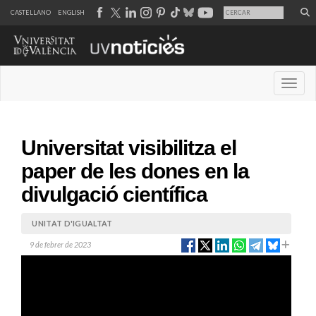
CASTELLANO
ENGLISH
Desple
Universitat visibilitza el
paper de les dones en la
divulgació científica
UNITAT D'IGUALTAT
9 de febrer de 2023