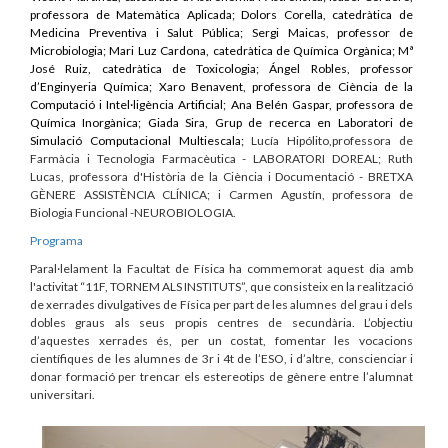
professora de Matemàtica Aplicada; Dolors Corella, catedràtica de
Medicina Preventiva i Salut Pública; Sergi Maicas, professor de
Microbiologia; Mari Luz Cardona, catedràtica de Química Orgànica; Mª
José Ruiz, catedràtica de Toxicologia; Ángel Robles, professor
d’Enginyeria Química; Xaro Benavent, professora de Ciència de la
Computació i Intel·ligència Artificial; Ana Belén Gaspar, professora de
Química Inorgànica; Giada Sira, Grup de recerca en Laboratori de
Simulació Computacional Multiescala;
Lucía Hipólito,
professora de
Farmàcia i Tecnologia
Farmacèutica - LABORATORI DOREAL;
Ruth
Lucas,
professora d'Història de la Ciència i
Documentació - BRETXA
GÈNERE ASSISTÈNCIA CLÍNICA; i
Carmen Agustín,
professora de
Biologia Funcional -
NEUROBIOLOGIA.
Programa
Paral·lelament la Facultat de Física ha commemorat aquest dia amb
l'activitat “11F, TORNEM ALS INSTITUTS”, que consisteix en la realització
de xerrades divulgatives de Física per part de les alumnes del grau i dels
dobles graus als seus propis centres de secundària. L’objectiu
d’aquestes xerrades és, per un costat, fomentar les vocacions
científiques de les alumnes de 3r i 4t de l’ESO, i d’altre, conscienciar i
donar formació per trencar els estereotips de gènere entre l’alumnat
universitari.