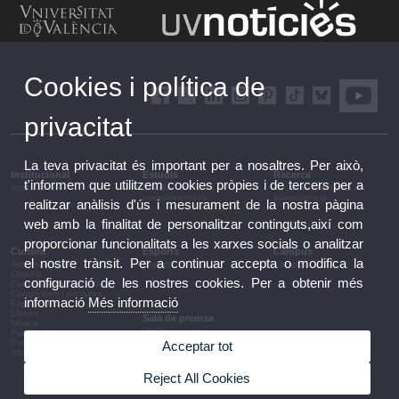
Cookies i política de
privacitat
La teva privacitat és important per a nosaltres. Per això,
Institucional
Estudis
Recerca
t'informem que utilitzem cookies pròpies i de tercers per a
Institucional
Estudis i formació
Recerca, innovació i
complementària
transferència
realitzar anàlisis d'ús i mesurament de la nostra pàgina
web amb la finalitat de personalitzar continguts,així com
proporcionar funcionalitats a les xarxes socials o analitzar
Cultura
Esports
Campus
el nostre trànsit. Per a continuar accepta o modifica la
Arts escèniques
Esports
Campus
Cinema
configuració de les nostres cookies. Per a obtenir més
Conferències i debats
Congressos i jornades
informació
Més informació
Exposicions
Lletres
Sala de premsa
Música
UVComunicació
Patrimoni
Notes de premsa
Premis i convocatòries
Acceptar tot
Agenda de govern
Altres activitats
Acords de govern
La UV en la premsa
Reject All Cookies
Informació corporativa