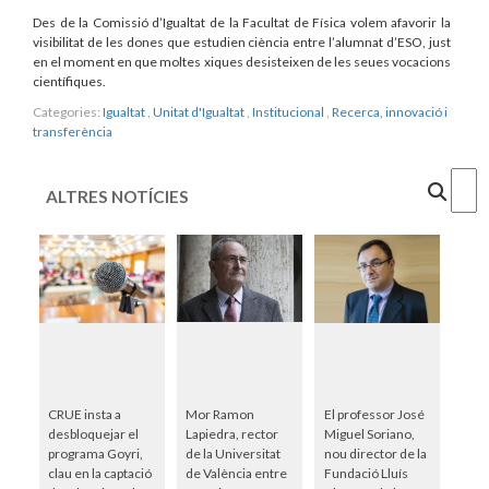
Des de la Comissió d’Igualtat de la Facultat de Física volem afavorir la
visibilitat de les dones que estudien ciència entre l’alumnat d’ESO, just
en el moment en que moltes xiques desisteixen de les seues vocacions
científiques.
Categories:
Igualtat
,
Unitat d'Igualtat
,
Institucional
,
Recerca, innovació i
transferència
Cercar
ALTRES NOTÍCIES
CRUE insta a
Mor Ramon
El professor José
desbloquejar el
Lapiedra, rector
Miguel Soriano,
programa Goyri,
de la Universitat
nou director de la
clau en la captació
de València entre
Fundació Lluís