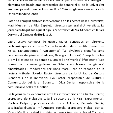
les aportacions de les dones a la ciència i per a mostrar la investigació
científica realitzada amb perspectiva de gènere al sí de la universitat
amb una jornada que portava per títol “Ciència, gènere i innovació a la
Universitat de València”.
L’acte ha comptat amb les intervencions de la rectora de la Universitat,
Mavi Mestre
i de Pilar Ezpeleta, directora general d'Universitats.
La
jornada ha tingut lloc aquest dijous, 9 de febrer, de 9 a 14 hores en la Sala
Darwin del Campus de Burjassot.
L’acte estava compost de quatre taules centrades en diferents
problemàtiques com eren “La captació del talent científic femení en
Física, Matemàtiques i Astronomia”, “La divulgació científica amb
perspectiva de gènere. Medicina, Biologia i Nutrició”, “L'impuls de les
STEM i el talent de les dones a Química i Enginyeries” i finalment, “Les
dones com a investigadores en Salut i els biaixos de gènere”
dinamitzades i moderades per Anna Mateu, cap de redacció de la
revista Mètode; Soledat Rubio, directora de la Unitat de Cultura
Científica i de la Innovació; Eva Pastor, responsable de Cultura i
Comunicació del Jardí Botànic; i Olga Dénia, responsable de la
comunicació del Parc Científic.
En la jornada es va comptar amb les intervencions de Chantal Ferrer,
professora de Física Aplicada i directora de la Fira "Experimenta";
Martina Delgado, professora de Física Aplicada; Pascuala García,
catedràtica d'Òptica; Mª Amparo Tórtola, professora Física Teòrica;
Vicent Martínez, catedràtic d'Astronomia i Astrofísica; Isabel Cordero,