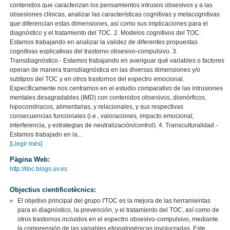
contenidos que caracterizan los pensamientos intrusos obsesivos y a las
obsesiones clínicas, analizar las características cognitivas y metacognitivas
que diferencian estas dimensiones, así como sus implicaciones para el
diagnóstico y el tratamiento del TOC. 2. Modelos cognitivos del TOC.
Estamos trabajando en analizar la validez de diferentes propuestas
cognitivas explicativas del trastorno obsesivo-compulsivo. 3.
Transdiagnóstico.- Estamos trabajando en averiguar qué variables o factores
operan de manera transdiagnóstica en las diversas dimensiones y/o
subtipos del TOC y en otros trastornos del espectro emocional.
Específicamente nos centramos en el estudio comparativo de las intrusiones
mentales desagradables (IMD) con contenidos obsesivos, dismórficos,
hipocondriacos, alimentarias, y relacionales, y sus respectivas
consecuencias funcionales (i.e., valoraciones, impacto emocional,
interferencia, y estrategias de neutralización/control). 4. Transculturalidad.-
Estamos trabajado en la...
[Llegir més]
Pàgina Web:
http://itoc.blogs.uv.es
Objectius cientificotècnics:
El objetivo principal del grupo I'TOC es la mejora de las herramientas
para el diagnóstico, la prevención, y el tratamiento del TOC, así como de
otros trastornos incluidos en el espectro obsesivo-compulsivo, mediante
la comprensión de las variables etiopatogénicas involucradas. Este