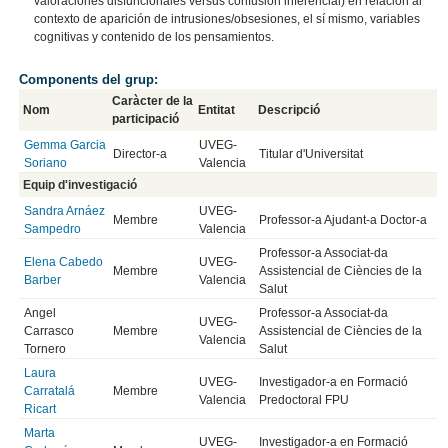
valoraciones disfuncionales versus confusión inferencial) en relación al
contexto de aparición de intrusiones/obsesiones, el sí mismo, variables
cognitivas y contenido de los pensamientos.
Components del grup:
Caràcter de la
Nom
Entitat
Descripció
participació
Gemma Garcia
UVEG-
Director-a
Titular d'Universitat
Soriano
Valencia
Equip d'investigació
Sandra Arnáez
UVEG-
Membre
Professor-a Ajudant-a Doctor-a
Sampedro
Valencia
Professor-a Associat-da
Elena Cabedo
UVEG-
Membre
Assistencial de Ciències de la
Barber
Valencia
Salut
Angel
Professor-a Associat-da
UVEG-
Carrasco
Membre
Assistencial de Ciències de la
Valencia
Tornero
Salut
Laura
UVEG-
Investigador-a en Formació
Carratalá
Membre
Valencia
Predoctoral FPU
Ricart
Marta
UVEG-
Investigador-a en Formació