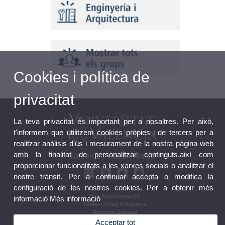
Cookies i política de
privacitat
La teva privacitat és important per a nosaltres. Per això,
t'informem que utilitzem cookies pròpies i de tercers per a
realitzar anàlisis d'ús i mesurament de la nostra pàgina web
amb la finalitat de personalitzar continguts,així com
Recerca i Transferència
proporcionar funcionalitats a les xarxes socials o analitzar el
nostre trànsit. Per a continuar accepta o modifica la
configuració de les nostres cookies. Per a obtenir més
Seu Electrònica UV
informació
Més informació
Tauler Oficial d'Anuncis
Registre General
Normativa
Acceptar tot