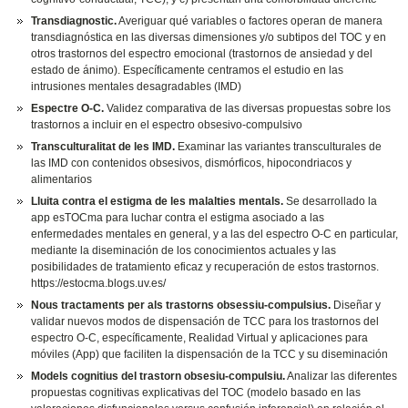
Transdiagnostic.
Averiguar qué variables o factores operan de manera
transdiagnóstica en las diversas dimensiones y/o subtipos del TOC y en
otros trastornos del espectro emocional (trastornos de ansiedad y del
estado de ánimo). Específicamente centramos el estudio en las
intrusiones mentales desagradables (IMD)
Espectre O-C.
Validez comparativa de las diversas propuestas sobre los
trastornos a incluir en el espectro obsesivo-compulsivo
Transculturalitat de les IMD.
Examinar las variantes transculturales de
las IMD con contenidos obsesivos, dismórficos, hipocondriacos y
alimentarios
Lluita contra el estigma de les malalties mentals.
Se desarrollado la
app esTOCma para luchar contra el estigma asociado a las
enfermedades mentales en general, y a las del espectro O-C en particular,
mediante la diseminación de los conocimientos actuales y las
posibilidades de tratamiento eficaz y recuperación de estos trastornos.
https://estocma.blogs.uv.es/
Nous tractaments per als trastorns obsessiu-compulsius.
Diseñar y
validar nuevos modos de dispensación de TCC para los trastornos del
espectro O-C, específicamente, Realidad Virtual y aplicaciones para
móviles (App) que faciliten la dispensación de la TCC y su diseminación
Models cognitius del trastorn obsesiu-compulsiu.
Analizar las diferentes
propuestas cognitivas explicativas del TOC (modelo basado en las