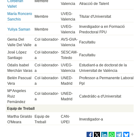
Corberán
Membre
Valencia
Atracció de Talent
Vallet
María Roncero
UVEG-
Membre
Titular d'Universitat
Sanchis
Valencia
UVEG-
Investigador-a en Formació
Yuliya Saman
Membre
Valencia
Predoctoral FPU
Gema Del
Col·laborador-
AVS-GVA-
Facultatiu
Valle Del Valle
a
Valencia
José López
Col·laborador-
SESCAM-
Facultatiu
Santiago
a
Toledo
Odalis Isabel
Col·laborador-
UVEG-
Estudiant-a de doctorat de la
Merchán Varas
a
Valencia
Universitat de València
Belén Pascual
Col·laborador-
UNED-
Professor-a Permanente Laboral
Vera
a
Madrid
Ppl
Mª Angeles
Col·laborador-
UNED-
Ruiz
Catedràtic-a d'Universitat
a
Madrid
Fernández
Equip de Treball
Martha Giraldo
Equip de
CAN-
Investigador-a
O'Meara
Treball
UPEI