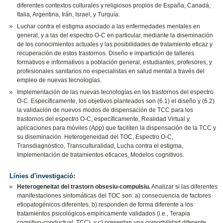
diferentes contextos culturales y religiosos propios de España, Canadá,
Italia, Argentina, Irán, Israel, y Turquía.
Luchar contra el estigma asociado a las enfermedades mentales en
general, y a las del espectro O-C en particular, mediante la diseminación
de los conocimientos actuales y las posibilidades de tratamiento eficaz y
recuperación de estos trastornos. Diseño e impartición de talleres
formativos e informativos a población general, estudiantes, profesores, y
profesionales sanitarios no especialistas en salud mental a través del
empleo de nuevas tecnologías.
Implementación de las nuevas tecnologías en los trastornos del espectro
O-C. Específicamente, los objetivos planteados son (6.1) el diseño y (6.2)
la validación de nuevos modos de dispensación de TCC para los
trastornos del espectro O-C, específicamente, Realidad Virtual y
aplicaciones para móviles (App) que faciliten la dispensación de la TCC y
su diseminación. Heterogeneidad del TOC, Espectro O-C,
Transdiagnóstico, Transculturalidad, Lucha contra el estigma,
Implementación de tratamientos eficaces, Modelos cognitivos.
Línies d'investigació:
Heterogeneitat del trastorn obsesiu-compulsiu.
Analizar si las diferentes
manifestaciones sintomáticas del TOC son: a) consecuencia de factores
etiopatogénicos diferentes, b) responden de forma diferente a los
tratamientos psicológicos empíricamente validados (i.e., Terapia
cognitivo-conductual, TCC), y c) presentan una comorbilidad diferente