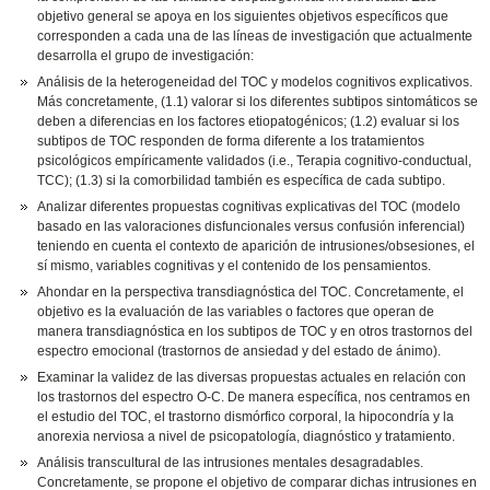
objetivo general se apoya en los siguientes objetivos específicos que
corresponden a cada una de las líneas de investigación que actualmente
desarrolla el grupo de investigación:
Análisis de la heterogeneidad del TOC y modelos cognitivos explicativos.
Más concretamente, (1.1) valorar si los diferentes subtipos sintomáticos se
deben a diferencias en los factores etiopatogénicos; (1.2) evaluar si los
subtipos de TOC responden de forma diferente a los tratamientos
psicológicos empíricamente validados (i.e., Terapia cognitivo-conductual,
TCC); (1.3) si la comorbilidad también es específica de cada subtipo.
Analizar diferentes propuestas cognitivas explicativas del TOC (modelo
basado en las valoraciones disfuncionales versus confusión inferencial)
teniendo en cuenta el contexto de aparición de intrusiones/obsesiones, el
sí mismo, variables cognitivas y el contenido de los pensamientos.
Ahondar en la perspectiva transdiagnóstica del TOC. Concretamente, el
objetivo es la evaluación de las variables o factores que operan de
manera transdiagnóstica en los subtipos de TOC y en otros trastornos del
espectro emocional (trastornos de ansiedad y del estado de ánimo).
Examinar la validez de las diversas propuestas actuales en relación con
los trastornos del espectro O-C. De manera específica, nos centramos en
el estudio del TOC, el trastorno dismórfico corporal, la hipocondría y la
anorexia nerviosa a nivel de psicopatología, diagnóstico y tratamiento.
Análisis transcultural de las intrusiones mentales desagradables.
Concretamente, se propone el objetivo de comparar dichas intrusiones en